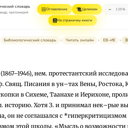
ческий словарь
−
Оглавление
Целиком
125%
андр, протоиерей
На страничку книги
Библиологический словарь
Читать онлайн
ЕВ–ИЕ
З
т (1867–1946), нем. протестантский исследов
. Свящ. Писания в ун–тах Вены, Ростока, К
копки в Сихеме, Таанахе и Иерихоне, прол
. историю. Хотя З. и принимал нек–рые 
а, он не соглашался с *гиперкритицизмом
мом этой школы. «Мысль о возможности 