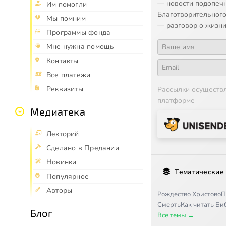
— новости подопеч
Им помогли
Благотворительного
Мы помним
— разговор о жизни
Программы фонда
Мне нужна помощь
Контакты
Все платежи
Реквизиты
Рассылки осуществ
платформе
Медиатека
Лекторий
Сделано в Предании
Новинки
Тематические
Популярное
Авторы
Рождество Христово
П
Смерть
Как читать Б
Блог
Все темы →