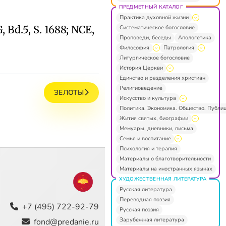
ПРЕДМЕТНЫЙ КАТАЛОГ
Практика духовной жизни
, Bd.5, S. 1688; NCE,
Систематическое богословие
Проповеди, беседы
Апологетика
Философия
Патрология
Литургическое богословие
История Церкви
Единство и разделения христиан
Религиоведение
ЗЕЛОТЫ
Искусство и культура
Политика. Экономика. Общество. Публи
Жития святых, биографии
Мемуары, дневники, письма
Семья и воспитание
Психология и терапия
Материалы о благотворительности
Материалы на иностранных языках
ХУДОЖЕСТВЕННАЯ ЛИТЕРАТУРА
Русская литература
Переводная поэзия
+7 (495) 722-92-79
Русская поэзия
Зарубежная литература
fond@predanie.ru