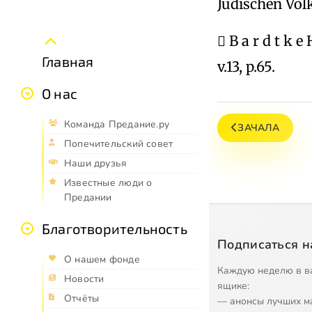
Judischen Volk
 B a r d t k e
Главная
v.13, p.65.
О нас
Команда Предание.ру
ЗАЧАЛА
Попечительский совет
Наши друзья
Известные люди о
Предании
Благотворительность
Подписаться н
О нашем фонде
Каждую неделю в в
Новости
ящике:
Отчёты
— анонсы лучших м