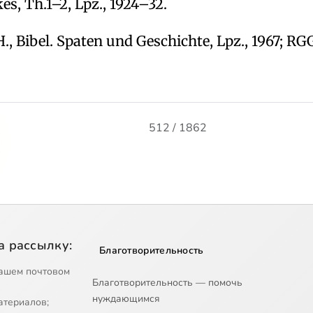
es, Th.1–2, Lpz., 1924–32.
 H., Bibel. Spaten und Geschichte, Lpz., 1967; RGG
512 / 1862
а рассылку:
Благотворительность
ашем почтовом
Благотворительность — помочь
нуждающимся
атериалов;