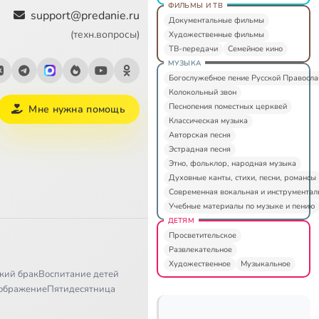
ФИЛЬМЫ И ТВ
support@predanie.ru
Документальные фильмы
(техн.вопросы)
Художественные фильмы
ТВ-передачи
Семейное кино
МУЗЫКА
Богослужебное пение Русской Правосл
Колокольный звон
Песнопения поместных церквей
Мне нужна помощь
Классическая музыка
Авторская песня
Эстрадная песня
Этно, фольклор, народная музыка
Духовные канты, стихи, песни, романсы
Современная вокальная и инструментал
Учебные материалы по музыке и пению
ДЕТЯМ
Просветительское
Развлекательное
Художественное
Музыкальное
кий брак
Воспитание детей
ображение
Пятидесятница