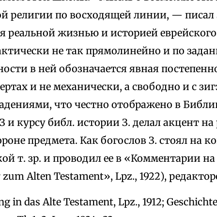
й религии по восходящей линии, — писал 
я реальной жизнью и историей еврейского 
ктически не так прямолинейно и по задан
ости в ней обозначается явная постепенно
ертах и не механически, а свободно и с зиг
адениями, что честно отображено в Библи
З и курсу библ. истории З. делал акцент на
роне предмета. Как богослов З. стоял на 
ой т. зр. и проводил ее в «Комментарии на
zum Alten Testament», Lpz., 1922), редакто
ng in das Alte Testament, Lpz., 1912; Geschichte