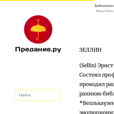
Библиологи
Мень Алекс
Предание.ру
ЗЕЛЛИН
(Sellin) Эрнс
Состоял проф
проводил рас
раннюю библ
*Велльхаузен
эволюциониз