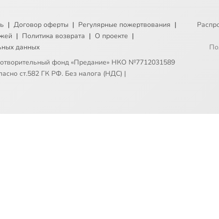
ть
|
Договор оферты
|
Регулярные пожертвования
|
Распр
ежей
|
Политика возврата
|
О проекте
|
ьных данных
По
готворительный фонд «Предание» НКО №7712031589
асно ст.582 ГК РФ. Без налога (НДС)
|