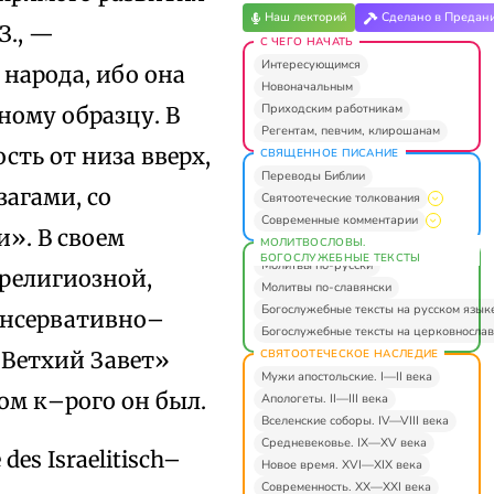
Наш лекторий
Сделано в Предан
З., —
С ЧЕГО НАЧАТЬ
Интересующимся
народа, ибо она
Новоначальным
Приходским работникам
ному образцу. В
Регентам, певчим, клирошанам
сть от низа вверх,
СВЯЩЕННОЕ ПИСАНИЕ
Переводы Библии
загами, со
Святоотеческие толкования
Современные комментарии
и». В своем
МОЛИТВОСЛОВЫ.
БОГОСЛУЖЕБНЫЕ ТЕКСТЫ
Молитвы по-русски
 религиозной,
Молитвы по-славянски
Богослужебные тексты на русском язык
консервативно–
Богослужебные тексты на церковнослав
СВЯТООТЕЧЕСКОЕ НАСЛЕДИЕ
 Ветхий Завет»
Мужи апостольские. I—II века
ром к–рого он был.
Апологеты. II—III века
Вселенские соборы. IV—VIII века
Средневековье. IX—XV века
 des Israelitisch–
Новое время. XVI—XIX века
Современность. XX—XXI века