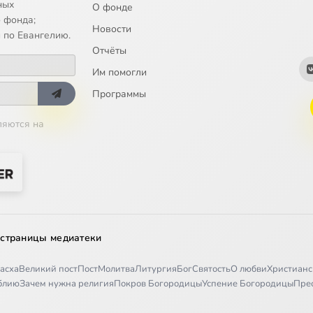
ных
О фонде
 фонда;
Новости
 по Евангелию.
Отчёты
Им помогли
Программы
ляются на
 страницы медиатеки
асха
Великий пост
Пост
Молитва
Литургия
Бог
Святость
О любви
Христианс
иблию
Зачем нужна религия
Покров Богородицы
Успение Богородицы
Пре