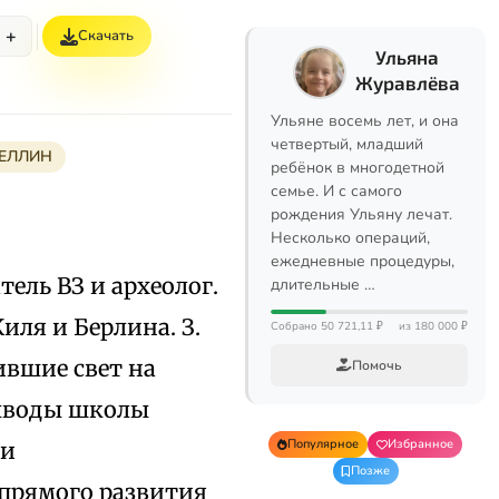
+
Скачать
Ульяна
Журавлёва
Ульяне восемь лет, и она
четвертый, младший
ЕЛЛИН
ребёнок в многодетной
семье. И с самого
рождения Ульяну лечат.
Несколько операций,
ежедневные процедуры,
атель ВЗ и археолог.
длительные …
иля и Берлина. З.
Собрано 50 721,11 ₽
из 180 000 ₽
ившие свет на
Помочь
выводы школы
Популярное
Избранное
 и
Позже
прямого развития