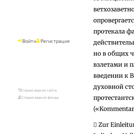
ветхозаветно
опровергаетс
протекала фа
Войти
Регистрация
действительн
но в общих ч
взлетами и п
введении к В
духовной сто
Старая версия сайта
протестантск
Старая версия фонда
(«Kommentar 
 Zur Einleitu