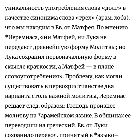
уникальность употребления слова «долг» в
качестве синонима слова «грех» (арам. хоба),
что мы находим в Ев. от Матфея. По мнению
*Иеремиаса, «ни Матфей, ни Лука не
передают древнейшую форму Молитвы; но
Лука сохранил первоначальную форму в
смысле краткости, а Матфей — в плане
словоупотребления». Проблему, как могли
существовать в первохристианстве два
варианта столь важной молитвы, Иеремиас
решает след. образом: Господь произнес
молитву на *арамейском языке. В общинах ее
переводили на греческий. Ев. от Луки
сохранило перевод, принятый в *языко–