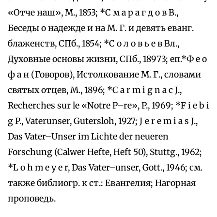
«Отче наш», М., 1853; *С м а р а г д о в В.,
Беседы о надежде и на М. Г. и девять еванг.
блаженств, СПб., 1854; *С о л о в ь е в Вл.,
Духовные основы жизни, СПб., 18973; еп.*Ф е о
ф а н (Говоров), Истолкование М. Г., словами
святых отцев, М., 1896; *C a r m i g n a c J.,
Recherches sur le «Notre P–re», P., 1969; *F i e b i
g P., Vaterunser, Gutersloh, 1927; J e r e m i a s J.,
Das Vater–Unser im Lichte der neueren
Forschung (Calwer Hefte, Heft 50), Stuttg., 1962;
*L o h m e y e r, Das Vater–unser, Gott., 1946; см.
также библиогр. к ст.: Евангелия; Нагорная
проповедь.