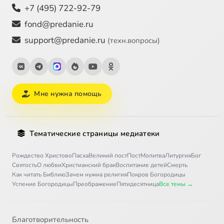
+7 (495) 722-92-79
fond@predanie.ru
support@predanie.ru
(техн.вопросы)
Мне нужна помощь
Тематические страницы медиатеки
Рождество Христово
Пасха
Великий пост
Пост
Молитва
Литургия
Бог
Святость
О любви
Христианский брак
Воспитание детей
Смерть
Как читать Библию
Зачем нужна религия
Покров Богородицы
Успение Богородицы
Преображение
Пятидесятница
Все темы →
Благотворительность