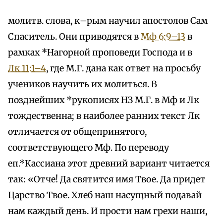
молитв. слова, к–рым научил апостолов Сам
Спаситель. Они приводятся в
Мф 6:9–13
в
рамках *Нагорной проповеди Господа и в
Лк 11:1–4
, где М.Г. дана как ответ на просьбу
учеников научить их молиться. В
позднейших *рукописях НЗ М.Г. в Мф и Лк
тождественна; в наиболее ранних текст Лк
отличается от общепринятого,
соответствующего Мф. По переводу
еп.*Кассиана этот древний вариант читается
так: «Отче! Да святится имя Твое. Да придет
Царство Твое. Хлеб наш насущный подавай
нам каждый день. И прости нам грехи наши,