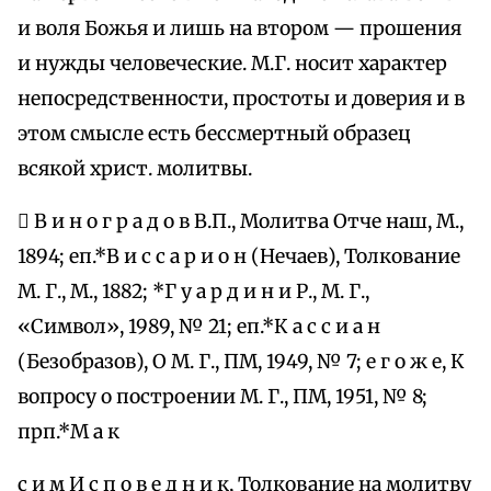
и воля Божья и лишь на втором — прошения
и нужды человеческие. М.Г. носит характер
непосредственности, простоты и доверия и в
этом смысле есть бессмертный образец
всякой христ. молитвы.
 В и н о г р а д о в В.П., Молитва Отче наш, М.,
1894; еп.*В и с с а р и о н (Нечаев), Толкование
М. Г., М., 1882; *Г у а р д и н и Р., М. Г.,
«Символ», 1989, № 21; еп.*К а с с и а н
(Безобразов), О М. Г., ПМ, 1949, № 7; е г о ж е, К
вопросу о построении М. Г., ПМ, 1951, № 8;
прп.*М а к
с и м И с п о в е д н и к, Толкование на молитву