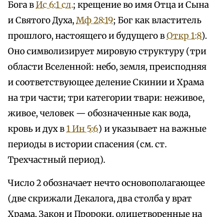
Бога в
Ис 6:1 сл.
; крещение во имя Отца и Сына
и Святого Духа,
Мф 28:19
; Бог как властитель
прошлого, настоящего и будущего в
Откр 1:8
).
Оно символизирует мировую структуру (три
области Вселенной: небо, земля, преисподняя
и соответствующее деление Скинии и Храма
на три части; три категории твари: неживое,
живое, человек — обозначенные как вода,
кровь и дух в
1 Ин 5:6
) и указывает на важные
периоды в истории спасения (см. ст.
Трехчастный период).
Число 2 обозначает нечто основополагающее
(две скрижали Декалога, два столба у врат
Храма, Закон и Пророки, олицетворенные на