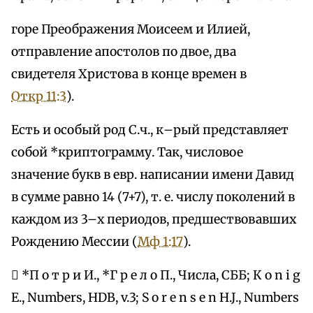
горе Преображения Моисеем и Илией,
отправление апостолов по двое, два
свидетеля Христова в конце времен в
Откр 11:3
).
Есть и особый род С.ч., к–рый представляет
собой *криптограмму. Так, числовое
значение букв в евр. написании имени Давид
в сумме равно 14 (7+7), т. е. числу поколений в
каждом из 3–х периодов, предшествовавших
Рождению Мессии (
Мф 1:17
).
 *П о т р и И., *Г р е л о П., Числа, СББ; К o n i g
Е., Numbers, HDB, v.3; S о r е n s е n H.J., Numbers