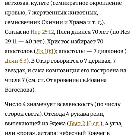
ветхозав. культе (семикратное окропление
кровью, 7 жертвенных животных,
семисвечник Скинии и Храма и т. д.).
Согласно
Иер 25:12
, Плен длился 70 лет (по Иез
29:11 — 40 лет). Христос избирает 70
апостолов (
Лк 10:1
); апостолы — 7 диаконов (
Деян 6:3
). В Откр говорится о 7 церквах, 7
звездах, и сама композиция его построена на
числе 7 (см. ст. Откровение св.Иоанна
Богослова).
Число 4 знаменует вселенскость (по числу
сторон света). Отсюда 4 рукава реки,
вытекающей из Эдема (
Быт 2:10 сл.
); 4 угла,
или «рога», алтаря; небесный Ковчег в