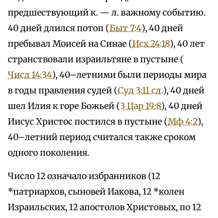
предшествующий к. — л. важному событию.
40 дней длился потоп (
Быт 7:4
), 40 дней
пребывал Моисей на Синае (
Исх 24:18
), 40 лет
странствовали израильтяне в пустыне (
Числ 14:34
), 40–летними были периоды мира
в годы правления судей (
Суд 3:11 сл.
), 40 дней
шел Илия к горе Божьей (
3 Цар 19:8
), 40 дней
Иисус Христос постился в пустыне (
Мф 4:2
),
40–летний период считался также сроком
одного поколения.
Число 12 означало избранников (12
*патриархов, сыновей Иакова, 12 *колен
Израильских, 12 апостолов Христовых, по 12