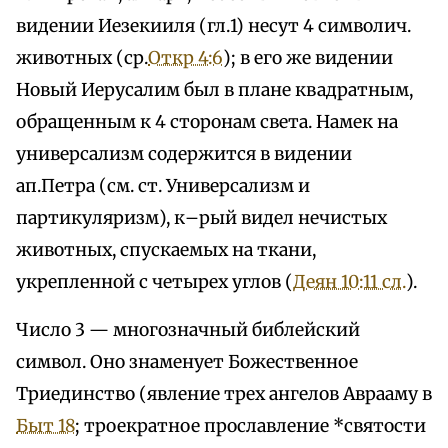
видении Иезекииля (гл.1) несут 4 символич.
животных (ср.
Откр 4:6
); в его же видении
Новый Иерусалим был в плане квадратным,
обращенным к 4 сторонам света. Намек на
универсализм содержится в видении
ап.Петра (см. ст. Универсализм и
партикуляризм), к–рый видел нечистых
животных, спускаемых на ткани,
укрепленной с четырех углов (
Деян 10:11 сл.
).
Число 3 — многозначный библейский
символ. Оно знаменует Божественное
Триединство (явление трех ангелов Аврааму в
Быт 18
; троекратное прославление *святости