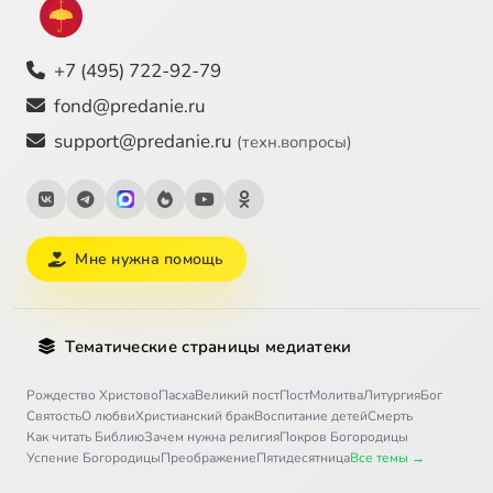
+7 (495) 722-92-79
fond@predanie.ru
support@predanie.ru
(техн.вопросы)
Мне нужна помощь
Тематические страницы медиатеки
Рождество Христово
Пасха
Великий пост
Пост
Молитва
Литургия
Бог
Святость
О любви
Христианский брак
Воспитание детей
Смерть
Как читать Библию
Зачем нужна религия
Покров Богородицы
Успение Богородицы
Преображение
Пятидесятница
Все темы →