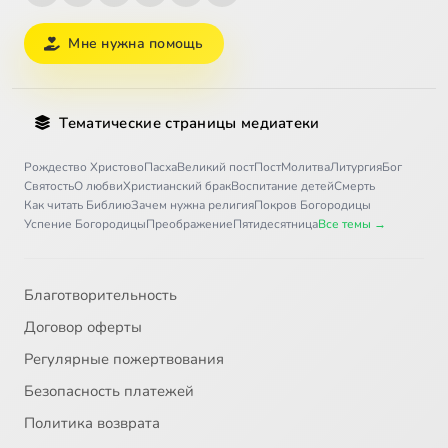
Мне нужна помощь
Тематические страницы медиатеки
Рождество Христово
Пасха
Великий пост
Пост
Молитва
Литургия
Бог
Святость
О любви
Христианский брак
Воспитание детей
Смерть
Как читать Библию
Зачем нужна религия
Покров Богородицы
Успение Богородицы
Преображение
Пятидесятница
Все темы →
Благотворительность
Договор оферты
Регулярные пожертвования
Безопасность платежей
Политика возврата