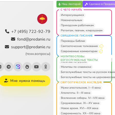
Наш лекторий
Сделано в Предан
С ЧЕГО НАЧАТЬ
Интересующимся
Новоначальным
Приходским работникам
Регентам, певчим, клирошанам
+7 (495) 722-92-79
СВЯЩЕННОЕ ПИСАНИЕ
fond@predanie.ru
Переводы Библии
Святоотеческие толкования
support@predanie.ru
Современные комментарии
(техн.вопросы)
МОЛИТВОСЛОВЫ.
БОГОСЛУЖЕБНЫЕ ТЕКСТЫ
Молитвы по-русски
Молитвы по-славянски
Богослужебные тексты на русском язык
Богослужебные тексты на церковнослав
Мне нужна помощь
СВЯТООТЕЧЕСКОЕ НАСЛЕДИЕ
Мужи апостольские. I—II века
Апологеты. II—III века
Вселенские соборы. IV—VIII века
Средневековье. IX—XV века
Новое время. XVI—XIX века
Современность. XX—XXI века