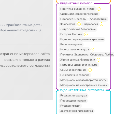
ПРЕДМЕТНЫЙ КАТАЛОГ
Практика духовной жизни
Систематическое богословие
Проповеди, беседы
Апологетика
Философия
Патрология
кий брак
Воспитание детей
Литургическое богословие
ображение
Пятидесятница
История Церкви
Единство и разделения христиан
Религиоведение
Искусство и культура
остранение материалов сайта
Политика. Экономика. Общество. Публи
возможно только в рамках
Жития святых, биографии
Мемуары, дневники, письма
льзовательского соглашения
Семья и воспитание
Психология и терапия
Материалы о благотворительности
Материалы на иностранных языках
ХУДОЖЕСТВЕННАЯ ЛИТЕРАТУРА
Русская литература
Переводная поэзия
Русская поэзия
Зарубежная литература