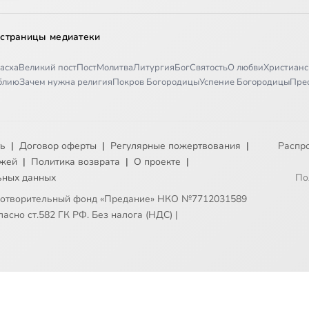
 страницы медиатеки
асха
Великий пост
Пост
Молитва
Литургия
Бог
Святость
О любви
Христианс
иблию
Зачем нужна религия
Покров Богородицы
Успение Богородицы
Пре
ть
|
Договор оферты
|
Регулярные пожертвования
|
Распр
ежей
|
Политика возврата
|
О проекте
|
ьных данных
По
готворительный фонд «Предание» НКО №7712031589
асно ст.582 ГК РФ. Без налога (НДС)
|