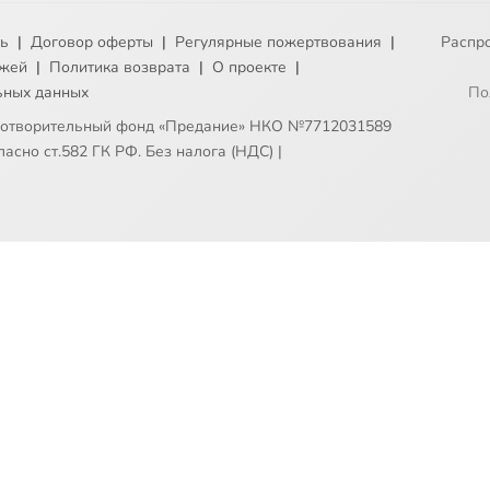
ть
|
Договор оферты
|
Регулярные пожертвования
|
Распр
ежей
|
Политика возврата
|
О проекте
|
ьных данных
По
готворительный фонд «Предание» НКО №7712031589
асно ст.582 ГК РФ. Без налога (НДС)
|