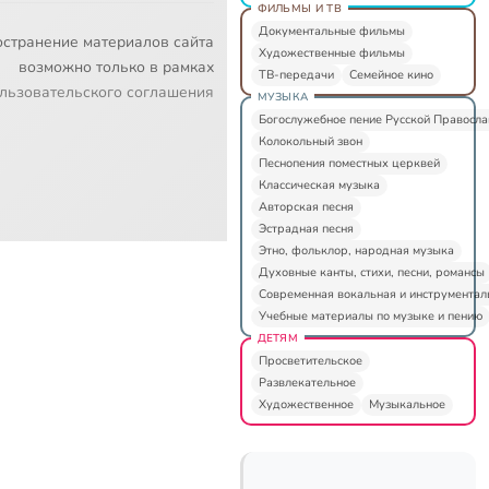
ФИЛЬМЫ И ТВ
Документальные фильмы
остранение материалов сайта
Художественные фильмы
возможно только в рамках
ТВ-передачи
Семейное кино
льзовательского соглашения
МУЗЫКА
Богослужебное пение Русской Правосл
Колокольный звон
Песнопения поместных церквей
Классическая музыка
Авторская песня
Эстрадная песня
Этно, фольклор, народная музыка
Духовные канты, стихи, песни, романсы
Современная вокальная и инструментал
Учебные материалы по музыке и пению
ДЕТЯМ
Просветительское
Развлекательное
Художественное
Музыкальное