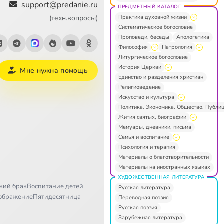
support@predanie.ru
ПРЕДМЕТНЫЙ КАТАЛОГ
Практика духовной жизни
(техн.вопросы)
Систематическое богословие
Проповеди, беседы
Апологетика
Философия
Патрология
Литургическое богословие
История Церкви
Мне нужна помощь
Единство и разделения христиан
Религиоведение
Искусство и культура
Политика. Экономика. Общество. Публи
Жития святых, биографии
Мемуары, дневники, письма
Семья и воспитание
Психология и терапия
Материалы о благотворительности
Материалы на иностранных языках
ХУДОЖЕСТВЕННАЯ ЛИТЕРАТУРА
кий брак
Воспитание детей
Русская литература
ображение
Пятидесятница
Переводная поэзия
Русская поэзия
Зарубежная литература