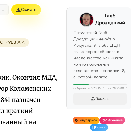
+
Скачать
Глеб
Дроздецкий
Пятилетний Глеб
Дроздецкий живёт в
СТРУЕВ А.И.
Иркутске. У Глеба ДЦП
из-за перенесённого в
младенчестве менингита,
но его положение
осложняется эпилепсией,
орик. Окончил МДА,
с которой долгое…
тор Коломенских
Собрано 59 923,15 ₽
из 206 900 ₽
841 назначен
Помочь
ил краткий
Популярное
Избранное
рованный на
Позже