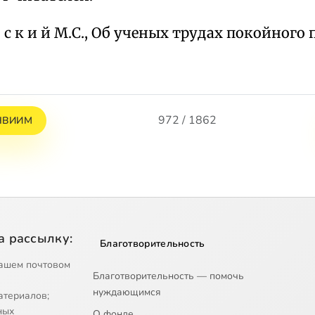
 б с к и й М.С., Об ученых трудах покойного п
972 / 1862
 НВИИМ
а рассылку:
Благотворительность
ашем почтовом
Благотворительность — помочь
нуждающимся
атериалов;
ных
О фонде