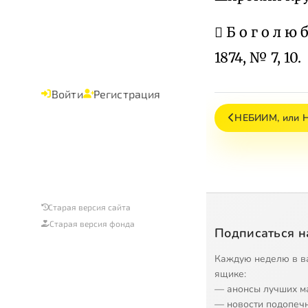
 Б о г о л ю
1874, № 7, 10.
Войти
Регистрация
НЕБИИМ, или
Старая версия сайта
Старая версия фонда
Подписаться н
Каждую неделю в в
ящике:
— анонсы лучших м
— новости подопеч