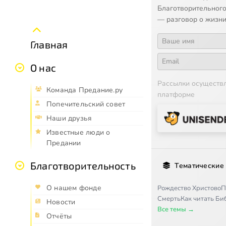
Благотворительного
— разговор о жизни
Главная
О нас
Рассылки осуществ
Команда Предание.ру
платформе
Попечительский совет
Наши друзья
Известные люди о
Предании
Благотворительность
Тематические
О нашем фонде
Рождество Христово
П
Смерть
Как читать Б
Новости
Все темы →
Отчёты