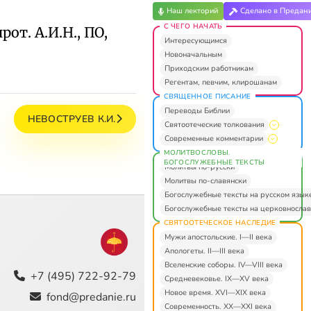
Наш лекторий
Сделано в Предан
С ЧЕГО НАЧАТЬ
рот. А.И.Н., ПО,
Интересующимся
Новоначальным
Приходским работникам
Регентам, певчим, клирошанам
СВЯЩЕННОЕ ПИСАНИЕ
Переводы Библии
НЕВОСТРУЕВ К.И.
Святоотеческие толкования
Современные комментарии
МОЛИТВОСЛОВЫ.
БОГОСЛУЖЕБНЫЕ ТЕКСТЫ
Молитвы по-русски
Молитвы по-славянски
Богослужебные тексты на русском язык
Богослужебные тексты на церковнослав
СВЯТООТЕЧЕСКОЕ НАСЛЕДИЕ
Мужи апостольские. I—II века
Апологеты. II—III века
Вселенские соборы. IV—VIII века
+7 (495) 722-92-79
Средневековье. IX—XV века
Новое время. XVI—XIX века
fond@predanie.ru
Современность. XX—XXI века