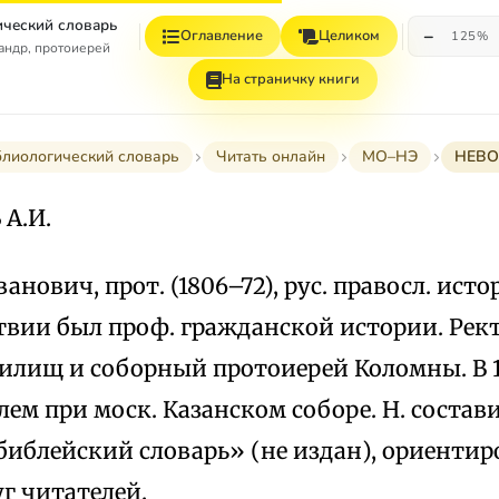
ческий словарь
−
Оглавление
Целиком
125%
андр, протоиерей
На страничку книги
лиологический словарь
Читать онлайн
МО–НЭ
НЕВО
А.И.
анович, прот. (1806–72), рус. правосл. ист
ствии был проф. гражданской истории. Рек
илищ и соборный протоиерей Коломны. В 1
ем при моск. Казанском соборе. Н. состав
иблейский словарь» (не издан), ориенти
г читателей.