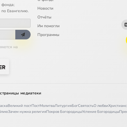
 фонда;
Новости
 по Евангелию.
Отчёты
Им помогли
Программы
ляются на
 страницы медиатеки
асха
Великий пост
Пост
Молитва
Литургия
Бог
Святость
О любви
Христианс
иблию
Зачем нужна религия
Покров Богородицы
Успение Богородицы
Пре