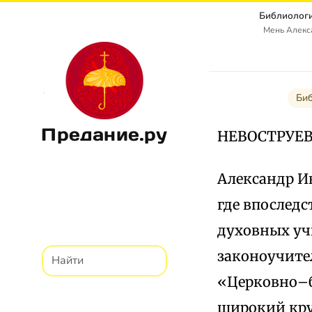
Библиологи
Мень Алекс
Биб
Предание.ру
НЕВОСТРУЕВ 
Александр Ив
где впослед
духовных уч
законоучител
«Церковно–б
широкий кру