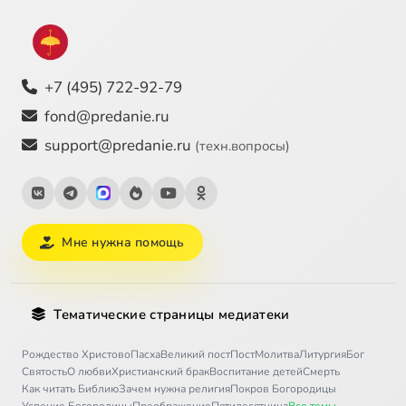
+7 (495) 722-92-79
fond@predanie.ru
support@predanie.ru
(техн.вопросы)
Мне нужна помощь
Тематические страницы медиатеки
Рождество Христово
Пасха
Великий пост
Пост
Молитва
Литургия
Бог
Святость
О любви
Христианский брак
Воспитание детей
Смерть
Как читать Библию
Зачем нужна религия
Покров Богородицы