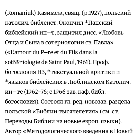
(Romaniuk) Казимеж, свящ. (р.1927), польский
католич. библеист. Окончил *Папский
библейский ин–т, защитил дисс. «Любовь
Отца и Сына в сотериологии св. Павла»
(«L'аmоur du P–re et du Fils dans la
sot№riologie de Saint Раul, 1961). Проф.
богословия НЗ, *текстуальной критики и
*языков библейских в Люблинском Католич.
ин–те (1962–76; с 1966 зав. каф. библ.
богословия). Состоял гл. ред. новозав. раздела
польской «Библии тысячелетия» (см. ст.
Переводы Библии на новые европ. языки).
Автор «Методологического введения в Новый