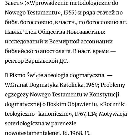
3aвет» («Wprowadzenie metodologiczne dо
Nowego Testamentu», 1955) и ряда статей по
библ. богословию, в частн., по богословию ап.
Павла. Член Общества Новозаветных
исследований и Всемирной ассоциации
библейского апостолата. В наст. время —
ректор Варшавской ДС.
 Pismo Święte а teologia dogmatyczna. —
W.Granat Dogmatyka Katolicka, 1969; Problemy
egzegezy Nowego Testamentu w Konstytucji
dogmatycznej о Boskim Objawieniu, «Roczniki
teologiczno–kanoniczne», 1967, t.14; Motywacja
soteriologiczna w parenezie
nowotestamentalenej, Id. 1968, 15.