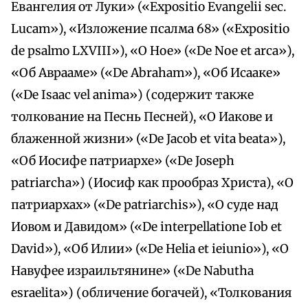
Евангелия от Луки» («Expositio Evangelii sec.
Lucam»), «Изложение псалма 68» («Expositio
de psalmo LXVIII»), «О Ное» («De Noe et arca»),
«Об Аврааме» («De Abraham»), «Об Исааке»
(«De Isaac vel anima») (содержит также
толкование на Песнь Песней), «О Иакове и
блаженной жизни» («De Jacob et vita beata»),
«Об Иосифе патриархе» («De Joseph
patriarcha») (Иосиф как прообраз Христа), «О
патриархах» («De patriarchis»), «О суде над
Иовом и Давидом» («De interpellatione Iob et
David»), «Об Илии» («De Helia et ieiunio»), «О
Навуфее израильтянине» («De Nabutha
esraelita») (обличение богачей), «Толкования