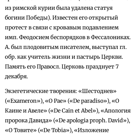
из римской курии была удалена статуя
богини Победы). Известен его открытый
протест в связи с кровавым подавлением
имп. Феодосием беспорядков в Фессалониках.
А. был плодовитым писателем, выступал гл.
обр. как учитель жизни и пастырь Церкви.
Память его Правосл. Церковь празднует 7
декабря.
Экзегетические творения: «Шестоднев»
(«Exameron»), «О Рае» («De paradiso»), «О
Каине и Авеле» («De Cain et Abel»), «Апология
пророка Давида» («De apologia proph. David»),
«О Товите» («De Tobia»), «Изложение