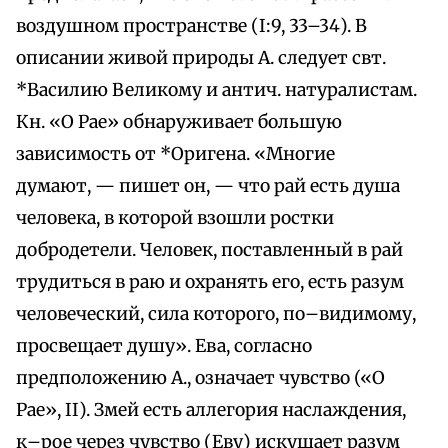
воздушном пространстве (I:9, 33–34). В
описании живой природы А. следует свт.
*Василию Великому и антич. натуралистам.
Кн. «О Рае» обнаруживает большую
зависимость от *Оригена. «Многие
думают, — пишет он, — что рай есть душа
человека, в которой взошли ростки
добродетели. Человек, поставленный в рай
трудиться в раю и охранять его, есть разум
человеческий, сила которого, по–видимому,
просвещает душу». Ева, согласно
предположению А., означает чувство («О
Рае», II). Змей есть аллегория наслаждения,
к–рое через чувство (Еву) искушает разум