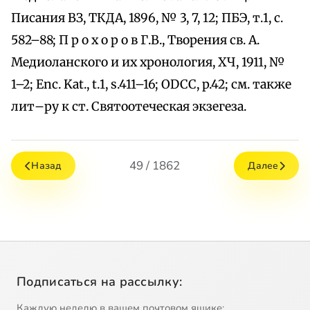
Писания ВЗ, ТКДА, 1896, № 3, 7, 12; ПБЭ, т.1, с.
582–88; П р о х о р о в Г.В., Творения св. А.
Медиоланского и их хронология, ХЧ, 1911, №
1–2; Enc. Kat., t.1, s.411–16; ODCC, p.42; см. также
лит–ру к ст. Святоотеческая экзегеза.
49 / 1862
Назад
Далее
Подписаться на рассылку:
Каждую неделю в вашем почтовом ящике: