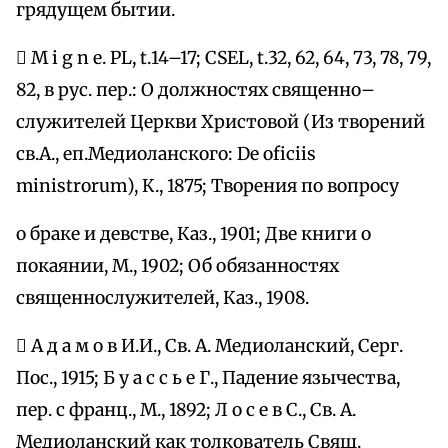
грядущем бытии.
 M i g n e. PL, t.14–17; CSEL, t.32, 62, 64, 73, 78, 79,
82, в рус. пер.: О должностях священно–
служителей Церкви Христовой (Из творений
св.А., еп.Медиоланского: De oficiis
ministrorum), К., 1875; Творения по вопросу
о браке и девстве, Каз., 1901; Две книги о
покаянии, М., 1902; Об обязанностях
священнослужителей, Каз., 1908.
 А д а м о в И.И., Св. А. Медиоланский, Серг.
Пос., 1915; Б у а с с ь е Г., Падение язычества,
пер. с франц., М., 1892; Л о с е в С., Св. А.
Медиоланский как толкователь Свящ.