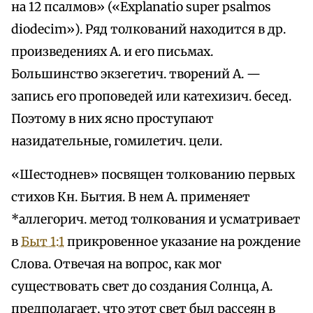
на 12 псалмов» («Explanatio super psalmos
diodecim»). Ряд толкований находится в др.
произведениях А. и его письмах.
Большинство экзегетич. творений А. —
запись его проповедей или катехизич. бесед.
Поэтому в них ясно проступают
назидательные, гомилетич. цели.
«Шестоднев» посвящен толкованию первых
стихов Кн. Бытия. В нем А. применяет
*аллегорич. метод толкования и усматривает
в
Быт 1:1
прикровенное указание на рождение
Слова. Отвечая на вопрос, как мог
существовать свет до создания Солнца, А.
предполагает, что этот свет был рассеян в