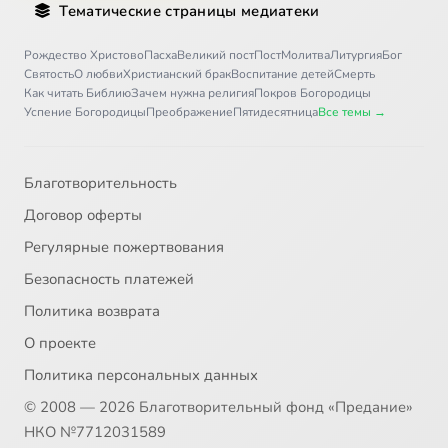
Тематические страницы медиатеки
Рождество Христово
Пасха
Великий пост
Пост
Молитва
Литургия
Бог
Святость
О любви
Христианский брак
Воспитание детей
Смерть
Как читать Библию
Зачем нужна религия
Покров Богородицы
Успение Богородицы
Преображение
Пятидесятница
Все темы →
Благотворительность
Договор оферты
Регулярные пожертвования
Безопасность платежей
Политика возврата
О проекте
Политика персональных данных
© 2008 — 2026 Благотворительный фонд «Предание»
НКО №7712031589