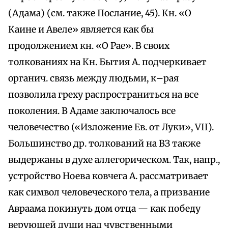
(Адама) (см. также Послание, 45). Кн. «О
Каине и Авеле» является как бы
продолжением кн. «О Рае». В своих
толкованиях на Кн. Бытия А. подчеркивает
органич. связь между людьми, к–рая
позволила греху распространиться на все
поколения. В Адаме заключалось все
человечество («Изложение Ев. от Луки», VII).
Большинство др. толкований на ВЗ также
выдержаны в духе аллегорическом. Так, напр.,
устройство Ноева ковчега А. рассматривает
как символ человеческого тела, а призвание
Авраама покинуть дом отца — как победу
верующей души над чувственными