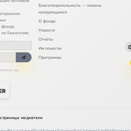
ашем почтовом
Благотворительность — помочь
нуждающимся
атериалов;
ных
О фонде
 фонда;
Новости
 по Евангелию.
Отчёты
Им помогли
Программы
ляются на
 страницы медиатеки
асха
Великий пост
Пост
Молитва
Литургия
Бог
Святость
О любви
Христианс