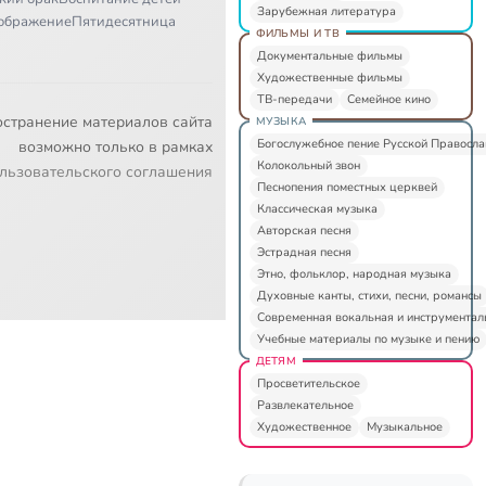
Зарубежная литература
ображение
Пятидесятница
ФИЛЬМЫ И ТВ
Документальные фильмы
Художественные фильмы
ТВ-передачи
Семейное кино
остранение материалов сайта
МУЗЫКА
Богослужебное пение Русской Правосл
возможно только в рамках
Колокольный звон
льзовательского соглашения
Песнопения поместных церквей
Классическая музыка
Авторская песня
Эстрадная песня
Этно, фольклор, народная музыка
Духовные канты, стихи, песни, романсы
Современная вокальная и инструментал
Учебные материалы по музыке и пению
ДЕТЯМ
Просветительское
Развлекательное
Художественное
Музыкальное