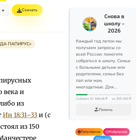
+
Скачать
Снова в
школу –
2026
Каждый год летом мы
НДА ПАПИРУС»
получаем запросы со
всей России: помогите
собраться в школу. Семьи
с больными детьми или
родителями, семьи без
апирусных
пап или мам,
многодетные. Для…
о века и
Собрано 61 586,46 ₽
из 300 000 ₽
либо из
Помочь
т
Ин 18:31–33
и (с
стоял из 150
Популярное
Избранное
 Манчестере
Позже