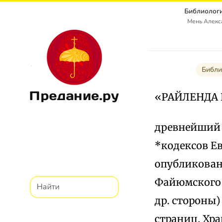
Библиологи
Мень Алекс
Библи
Предание.ру
«РАЙЛЕНДА
древнейший 
*кодексов Ев
опубликован 
Файюмского о
др. стороны)
страниц. Хра