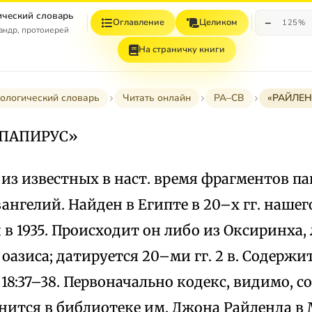
ческий словарь
−
Оглавление
Целиком
125%
андр, протоиерей
На страничку книги
ологический словарь
Читать онлайн
РА–СВ
«РАЙЛЕ
 ПАПИРУС»
из известных в наст. время фрагментов п
ангелий. Найден в Египте в 20–х гг. нашег
в 1935. Происходит он либо из Оксиринха, 
азиса; датируется 20–ми гг. 2 в. Содержи
 18:37–38. Первоначально кодекс, видимо, со
нится в библиотеке им. Джона Райленда в