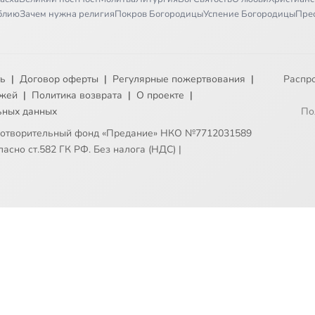
иблию
Зачем нужна религия
Покров Богородицы
Успение Богородицы
Пре
ть
|
Договор оферты
|
Регулярные пожертвования
|
Распр
ежей
|
Политика возврата
|
О проекте
|
ьных данных
По
готворительный фонд «Предание» НКО №7712031589
асно ст.582 ГК РФ. Без налога (НДС)
|