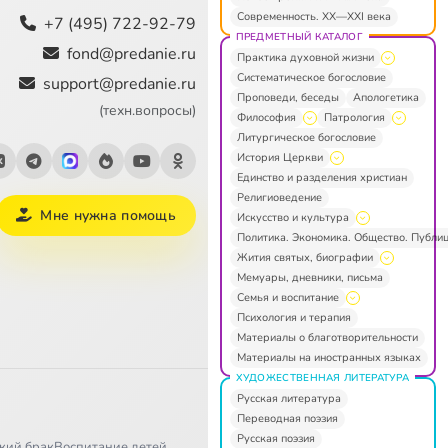
Современность. XX—XXI века
+7 (495) 722-92-79
ПРЕДМЕТНЫЙ КАТАЛОГ
fond@predanie.ru
Практика духовной жизни
Систематическое богословие
support@predanie.ru
Проповеди, беседы
Апологетика
(техн.вопросы)
Философия
Патрология
Литургическое богословие
История Церкви
Единство и разделения христиан
Религиоведение
Мне нужна помощь
Искусство и культура
Политика. Экономика. Общество. Публи
Жития святых, биографии
Мемуары, дневники, письма
Семья и воспитание
Психология и терапия
Материалы о благотворительности
Материалы на иностранных языках
ХУДОЖЕСТВЕННАЯ ЛИТЕРАТУРА
Русская литература
Переводная поэзия
Русская поэзия
кий брак
Воспитание детей