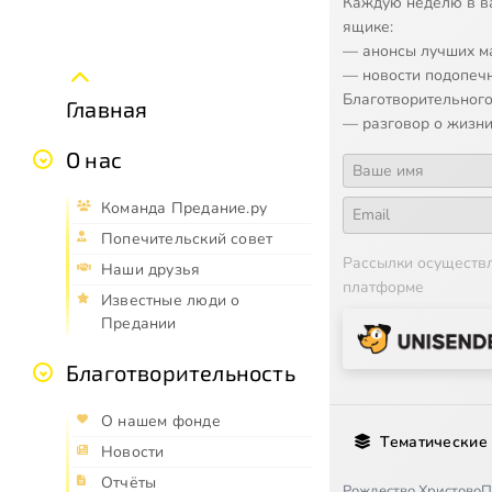
Каждую неделю в в
ящике:
— анонсы лучших м
— новости подопеч
Благотворительного
Главная
— разговор о жизни
О нас
Команда Предание.ру
Попечительский совет
Рассылки осуществ
Наши друзья
платформе
Известные люди о
Предании
Благотворительность
О нашем фонде
Тематические
Новости
Отчёты
Рождество Христово
П