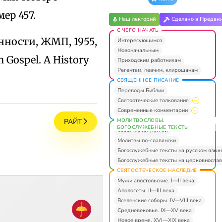
ер 457.
Наш лекторий
Сделано в Предан
С ЧЕГО НАЧАТЬ
енности, ЖМП, 1955,
Интересующимся
Новоначальным
h Gospel. A History
Приходским работникам
Регентам, певчим, клирошанам
СВЯЩЕННОЕ ПИСАНИЕ
Переводы Библии
Святоотеческие толкования
Современные комментарии
МОЛИТВОСЛОВЫ.
РАЙТ
БОГОСЛУЖЕБНЫЕ ТЕКСТЫ
Молитвы по-русски
Молитвы по-славянски
Богослужебные тексты на русском язык
Богослужебные тексты на церковнослав
СВЯТООТЕЧЕСКОЕ НАСЛЕДИЕ
Мужи апостольские. I—II века
Апологеты. II—III века
Вселенские соборы. IV—VIII века
Средневековье. IX—XV века
Новое время. XVI—XIX века