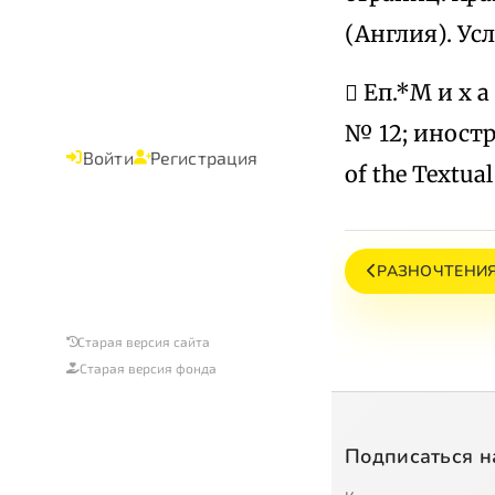
(Англия). Ус
 Еп.*М и х 
№ 12; иностр. 
Войти
Регистрация
of the Textual
РАЗНОЧТЕНИЯ
Старая версия сайта
Старая версия фонда
Подписаться н