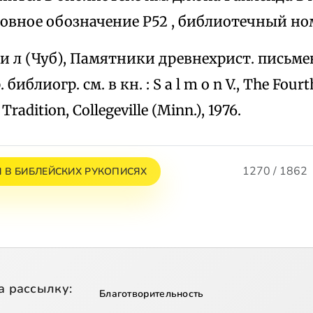
ловное обозначение Р52 , библиотечный ном
а и л (Чуб), Памятники древнехрист. письм
библиогр. см. в кн. : S а l m о n V., The Fourt
 Tradition, Collegeville (Minn.), 1976.
1270 / 1862
 В БИБЛЕЙСКИХ РУКОПИСЯХ
а рассылку:
Благотворительность