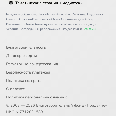
Тематические страницы медиатеки
Рождество Христово
Пасха
Великий пост
Пост
Молитва
Литургия
Бог
Святость
О любви
Христианский брак
Воспитание детей
Смерть
Как читать Библию
Зачем нужна религия
Покров Богородицы
Успение Богородицы
Преображение
Пятидесятница
Все темы →
Благотворительность
Договор оферты
Регулярные пожертвования
Безопасность платежей
Политика возврата
О проекте
Политика персональных данных
© 2008 — 2026 Благотворительный фонд «Предание»
НКО №7712031589