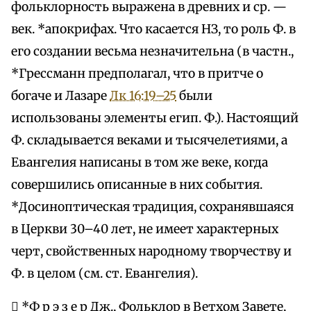
фольклорность выражена в древних и ср. —
век. *апокрифах. Что касается НЗ, то роль Ф. в
его создании весьма незначительна (в частн.,
*Грессманн предполагал, что в притче о
богаче и Лазаре
Лк 16:19–25
были
использованы элементы егип. Ф.). Настоящий
Ф. складывается веками и тысячелетиями, а
Евангелия написаны в том же веке, когда
совершились описанные в них события.
*Досиноптическая традиция, сохранявшаяся
в Церкви 30–40 лет, не имеет характерных
черт, свойственных народному творчеству и
Ф. в целом (см. ст. Евангелия).
 *Ф р э з е р Дж., Фольклор в Ветхом Завете,