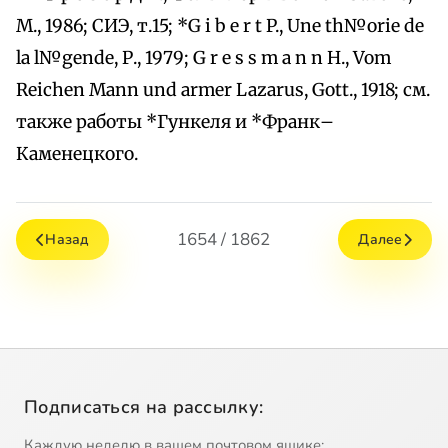
М., 1986; СИЭ, т.15; *G i b e r t P., Une th№orie de
la l№gende, Р., 1979; G r e s s m a n n H., Vom
Reichen Mann und armer Lazarus, Gott., 1918; см.
также работы *Гункеля и *Франк–
Каменецкого.
1654 / 1862
Назад
Далее
Подписаться на рассылку:
Каждую неделю в вашем почтовом ящике: