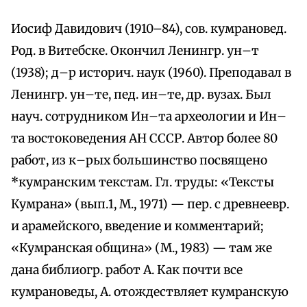
Иосиф Давидович (1910–84), сов. кумрановед.
Род. в Витебске. Окончил Ленингр. ун–т
(1938); д–р историч. наук (1960). Преподавал в
Ленингр. ун–те, пед. ин–те, др. вузах. Был
науч. сотрудником Ин–та археологии и Ин–
та востоковедения АН СССР. Автор более 80
работ, из к–рых большинство посвящено
*кумранским текстам. Гл. труды: «Тексты
Кумрана» (вып.1, М., 1971) — пер. с древнеевр.
и арамейского, введение и комментарий;
«Кумранская община» (М., 1983) — там же
дана библиогр. работ А. Как почти все
кумрановеды, А. отождествляет кумранскую