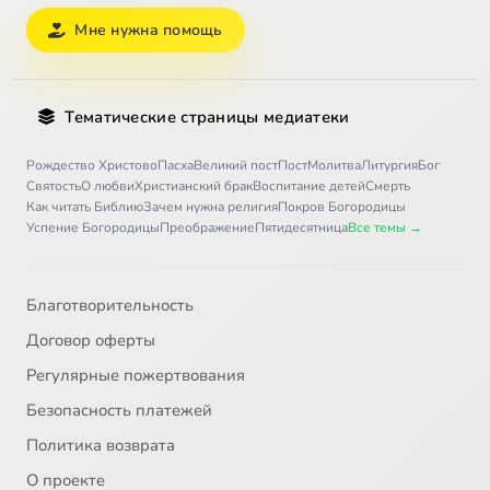
Мне нужна помощь
Тематические страницы медиатеки
Рождество Христово
Пасха
Великий пост
Пост
Молитва
Литургия
Бог
Святость
О любви
Христианский брак
Воспитание детей
Смерть
Как читать Библию
Зачем нужна религия
Покров Богородицы
Успение Богородицы
Преображение
Пятидесятница
Все темы →
Благотворительность
Договор оферты
Регулярные пожертвования
Безопасность платежей
Политика возврата
О проекте