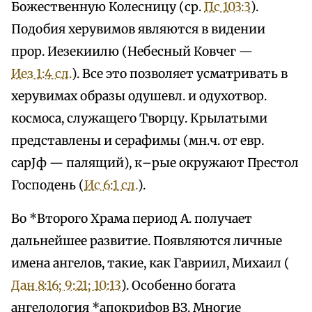
Божественную Колесницу (ср.
Пс 103:3
).
Подобия херувимов являются в видении
прор. Иезекиилю (Небесный Ковчег —
Иез 1:4 сл.
). Все это позволяет усматривать в
херувимах образы одушевл. и одухотвор.
космоса, служащего Творцу. Крылатыми
представлены и серафимы (мн.ч. от евр.
сарЈф — палящий), к–рые окружают Престол
Господень (
Ис 6:1 сл.
).
Во *Второго Храма период А. получает
дальнейшее развитие. Появляются личные
имена ангелов, такие, как Гавриил, Михаил (
Дан 8:16; 9:21; 10:13
). Особенно богата
ангелология *апокрифов ВЗ. Многие