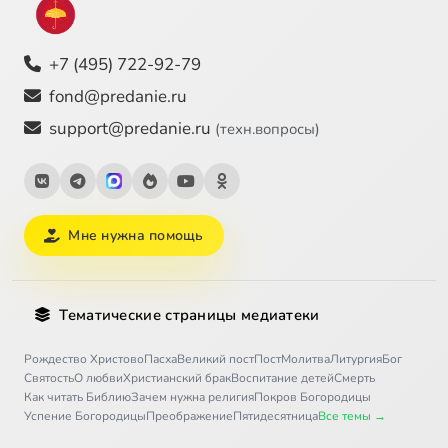
+7 (495) 722-92-79
fond@predanie.ru
support@predanie.ru
(техн.вопросы)
Мне нужна помощь
Тематические страницы медиатеки
Рождество Христово
Пасха
Великий пост
Пост
Молитва
Литургия
Бог
Святость
О любви
Христианский брак
Воспитание детей
Смерть
Как читать Библию
Зачем нужна религия
Покров Богородицы
Успение Богородицы
Преображение
Пятидесятница
Все темы →