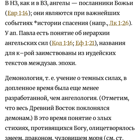
В НЗ, как и в ВЗ, ангелы — посланники Божьи
(
Евр 1:14
); они являются при важнейших
событиях *истории спасения (напр.,
Лк 1:26
).
У ап. Павла есть понятие об иерархии
ангельских сил (
Кол 1:16
;
Еф 1:21
), названия
для к–рой заимствованы из иудейских
текстов междузав. эпохи.
Демонология, т. е. учение о темных силах, в
допленное время была еще менее
разработанной, чем ангелология. (Отметим,
что весь Древний Восток поклонялся
демонам.) В это время понятие о злых
стихиях, противящихся Богу, олицетворялось
змеем, драконом, чудовищем моря (см. ст.