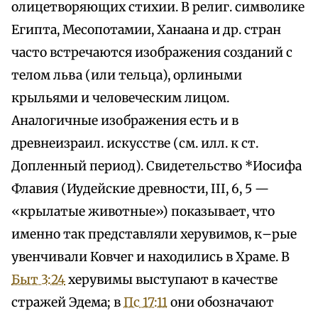
олицетворяющих стихии. В религ. символике
Египта, Месопотамии, Ханаана и др. стран
часто встречаются изображения созданий с
телом льва (или тельца), орлиными
крыльями и человеческим лицом.
Аналогичные изображения есть и в
древнеизраил. искусстве (см. илл. к ст.
Допленный период). Свидетельство *Иосифа
Флавия (Иудейские древности, III, 6, 5 —
«крылатые животные») показывает, что
именно так представляли херувимов, к–рые
увенчивали Ковчег и находились в Храме. В
Быт 3:24
херувимы выступают в качестве
стражей Эдема; в
Пс 17:11
они обозначают