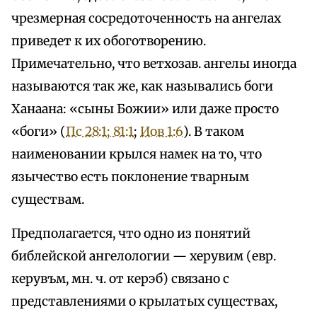
чрезмерная сосредоточенность на ангелах
приведет к их обоготворению.
Примечательно, что ветхозав. ангелы иногда
называются так же, как назывались боги
Ханаана: «сыны Божии» или даже просто
«боги» (
Пс 28:1; 81:1
;
Иов 1:6
). В таком
наименовании крылся намек на то, что
язычество есть поклонение тварным
существам.
Предполагается, что одно из понятий
библейской ангелологии — херувим (евр.
керувъм, мн. ч. от керэб) связано с
представлениями о крылатых существах,