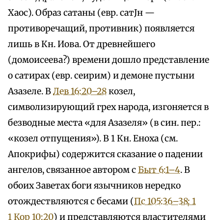
Хаос). Образ сатаны (евр. сатЈн —
противоречащий, противник) появляется
лишь в Кн. Иова. От древнейшего
(домоисеева?) времени дошло представление
о сатирах (евр. сеирим) и демоне пустыни
Азазеле. В
Лев 16:20–28
козел,
символизирующий грех народа, изгоняется в
безводные места «для Азазеля» (в син. пер.:
«козел отпущения»). В 1 Кн. Еноха (см.
Апокрифы) содержится сказание о падении
ангелов, связанное автором с
Быт 6:1–4
. В
обоих Заветах боги язычников нередко
отождествляются с бесами (
Пс 105:36–38; 1
1 Кор 10:20
) и представляются властителями