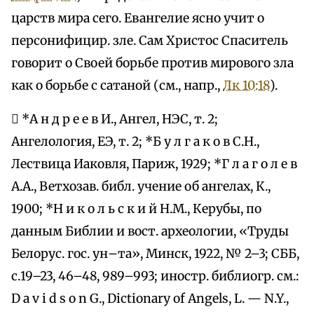
царств мира сего. Евангелие ясно учит о
персонифицир. зле. Сам Христос Спаситель
говорит о Своей борьбе против мирового зла
как о борьбе с сатаной (см., напр.,
Лк 10:18
).
 *А н д р е е в И., Ангел, НЭС, т. 2;
Ангелология, ЕЭ, т. 2; *Б у л г а к о в С.Н.,
Лествица Иаковля, Париж, 1929; *Г л а г о л е в
А.А., Ветхозав. библ. учение об ангелах, К.,
1900; *Н и к о л ь с к и й Н.М., Керубы, по
данным Библии и вост. археологии, «Труды
Белорус. гос. ун–та», Минск, 1922, № 2–3; CББ,
с.19–23, 46–48, 989–993; иностр. библиогр. см.:
D a v i d s o n G., Dictionary of Angels, L. — N.Y.,