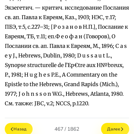
Экзегетич. — критич. исследование Послания
св. ап. Павла к Евреям, Каз., 1903; НЭС, т.17;
ПБЭ, т.5, с.227–31; [Р о з а н о в Н.П.], Послание к
Евреям, ТБ, т.11; еп.Ф е о ф а н (Говоров), О
Послании св. ап. Павла к Евреям, М., 1896; C a s
e y J., Hebrews, Dublin, 1980; D u s s a u t L.,
Synopse structurelle de l’Ep€tre aux H№breux,
P., 1981; H u g h e s P.E., A Commentary on the
Epistle to the Hebrews, Grand Rapids (Mich.),
1977; J o h n s s o n W.G., Hebrews, Atlanta, 1980.
См. также: JBC, v.2; NCCS, p.1220.
467 / 1862
Назад
Далее