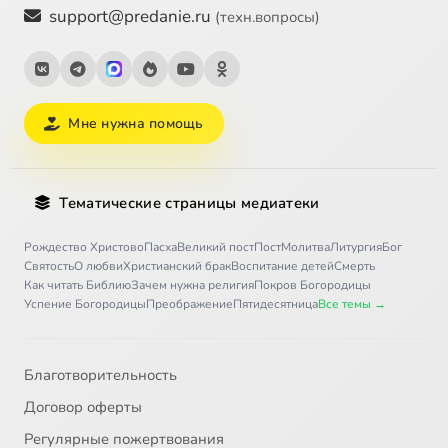
support@predanie.ru
(техн.вопросы)
Мне нужна помощь
Тематические страницы медиатеки
Рождество Христово
Пасха
Великий пост
Пост
Молитва
Литургия
Бог
Святость
О любви
Христианский брак
Воспитание детей
Смерть
Как читать Библию
Зачем нужна религия
Покров Богородицы
Успение Богородицы
Преображение
Пятидесятница
Все темы →
Благотворительность
Договор оферты
Регулярные пожертвования