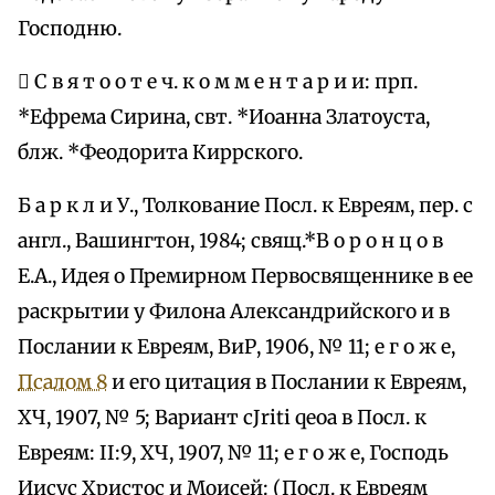
Господню.
 С в я т о о т е ч. к о м м е н т а р и и: прп.
*Ефрема Сирина, свт. *Иоанна Златоуста,
блж. *Феодорита Киррского.
Б а р к л и У., Толкование Посл. к Евреям, пер. с
англ., Вашингтон, 1984; свящ.*В о р о н ц о в
Е.А., Идея о Премирном Первосвященнике в ее
раскрытии у Филона Александрийского и в
Послании к Евреям, ВиР, 1906, № 11; е г о ж е,
Псалом 8
и его цитация в Послании к Евреям,
ХЧ, 1907, № 5; Вариант cЈriti qeoа в Посл. к
Евреям: II:9, ХЧ, 1907, № 11; е г о ж е, Господь
Иисус Христос и Моисей: (Посл. к Евреям