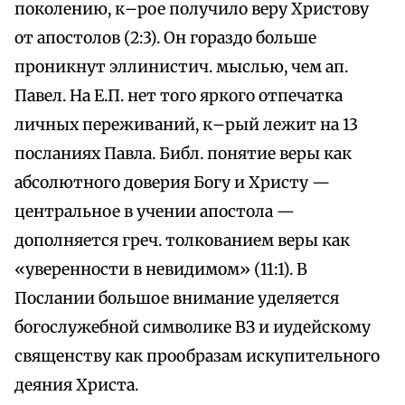
поколению, к–рое получило веру Христову
от апостолов (2:3). Он гораздо больше
проникнут эллинистич. мыслью, чем ап.
Павел. На Е.П. нет того яркого отпечатка
личных переживаний, к–рый лежит на 13
посланиях Павла. Библ. понятие веры как
абсолютного доверия Богу и Христу —
центральное в учении апостола —
дополняется греч. толкованием веры как
«уверенности в невидимом» (11:1). В
Послании большое внимание уделяется
богослужебной символике ВЗ и иудейскому
священству как прообразам искупительного
деяния Христа.