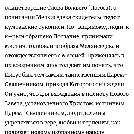
олицетворение Слова Божьего (Логоса); о
почитании Мелхиседека свидетельствуют
кумранские рукописи. По–видимому, люди, к
к–рым обращено Послание, принимали
мистич. толкование образа Мелхиседека и
отождествляли его с Мессией. Применяясь к
их воззрениям, апостол дает им понять, что
Иисус был тем самым таинственным Царем–
Священником, прихода Которого они ждали.
Он учит, что для вхождения в полноту Нового
Завета, установленного Христом, истинным
Царем–Священником, люди должны
укрепляться в вере, любви и терпении, как
подобает новому избранному народу