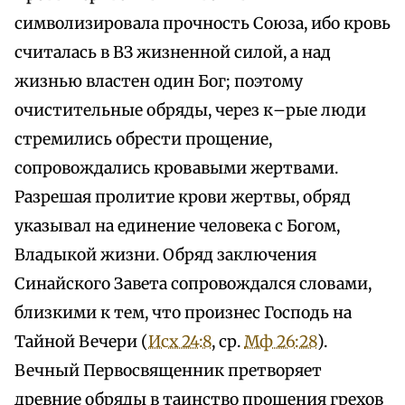
символизировала прочность Союза, ибо кровь
считалась в ВЗ жизненной силой, а над
жизнью властен один Бог; поэтому
очистительные обряды, через к–рые люди
стремились обрести прощение,
сопровождались кровавыми жертвами.
Разрешая пролитие крови жертвы, обряд
указывал на единение человека с Богом,
Владыкой жизни. Обряд заключения
Синайского Завета сопровождался словами,
близкими к тем, что произнес Господь на
Тайной Вечери (
Исх 24:8
, ср.
Мф 26:28
).
Вечный Первосвященник претворяет
древние обряды в таинство прощения грехов