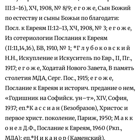
III:1–16), ХЧ, 1908, № 8/9; е г о ж е, Сын Божий
по естеству и сыны Божьи по благодати:
Посл. к Евреям II:12–13, ХЧ, 1908, № 3; е г о ж е,
Из сотериологии Послания к Евреям
(II:11,14,16), БВ, 1910, № 1; *Г л у б о к о в с к и й
Н.Н., Искупление и Искуситель по Евр., II, Пг.,
1917; е г о ж е, Ходатай Нового Завета, В память
столетия МДА, Серг. Пос., 1915; е г о ж е,
Послание к Евреям и историч. предание о нем,
«Годишник на Софийск. ун–т», XIV, София,
1937; еп.*К а с с и а н (Безобразов), Христос и
первое христ. поколение, Париж, 1950; М а к к
о н е л Д.Ф., Послание к Евреям, 1960 (Ркп.,
МДА); еп.*Н и к а н о р (Каменский),