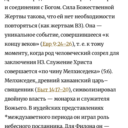
и соединения с Богом. Сила Божественной
Жертвы такова, что ей нет необходимости
повторяться (как жертвам ВЗ). Она —
уникальное событие, совершившееся «к
концу веков» (
Евр 9:24–26
), т. е. к тому
моменту, когда род человеческий созрел для
заключения НЗ. Служение Христа
совершается «по чину Мелхиседека» (5:6).
Мелхиседек, древний ханаанский царь–
священник (
Быт 14:17–20
), символизировал
двойную власть — монарха и служителя
Божьего. В иудейских представлениях
*междузаветного периода он играл роль
небесного посланника. Для Филона он —