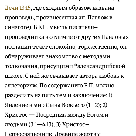
Деян 13:15
, где сходным образом названа
проповедь, произнесенная ап. Павлом в
синагоге). В Е.П. мысль писателя–
проповедника в отличие от других Павловых
посланий течет спокойно, торжественно; он
обнаруживает знакомство с методами
толкования, присущими *александрийской
школе. С ней же связывает автора любовь к
аллегориям. По содержанию Е.П. можно
разделить на пять тем и заключение: 1)
Явление в мир Сына Божьего (1—2); 2)
Христос — Посредник между Богом и
людьми (3:1—4:13); 3) Христос–
Первосвященник. Древние жертвы