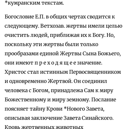
*кумранским текстам.
Богословие Е.П. в общих чертах сводится к
следующему. Ветхозав. жертвы имели целью
очистить людей, приближая их к Богу. Но,
поскольку эти жертвы были только
прообразами единой Жертвы Сына Божьего,
они имеют п р е х о д я щ е е значение.
Христос стал истинным Первосвященником
и одновременно Жертвой. Он соединил
человека с Богом, принадлежа Сам к миру
Божественному и миру земному. Послание
поясняет тайну Крови *Нового Завета,
описывая заключение Завета Синайского.
Кровь жертвенных животных