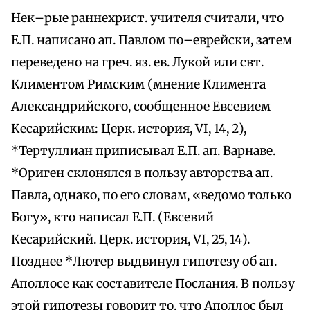
Нек–рые раннехрист. учителя считали, что
Е.П. написано ап. Павлом по–еврейски, затем
переведено на греч. яз. ев. Лукой или свт.
Климентом Римским (мнение Климента
Александрийского, сообщенное Евсевием
Кесарийским: Церк. история, VI, 14, 2),
*Тертуллиан приписывал Е.П. ап. Варнаве.
*Ориген склонялся в пользу авторства ап.
Павла, однако, по его словам, «ведомо только
Богу», кто написал Е.П. (Евсевий
Кесарийский. Церк. история, VI, 25, 14).
Позднее *Лютер выдвинул гипотезу об ап.
Аполлосе как составителе Послания. В пользу
этой гипотезы говорит то, что Аполлос был