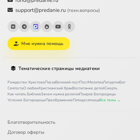
fond@predanie.ru
support@predanie.ru
(техн.вопросы)
Мне нужна помощь
Тематические страницы медиатеки
Рождество Христово
Пасха
Великий пост
Пост
Молитва
Литургия
Бог
Святость
О любви
Христианский брак
Воспитание детей
Смерть
Как читать Библию
Зачем нужна религия
Покров Богородицы
Успение Богородицы
Преображение
Пятидесятница
Все темы →
Благотворительность
Договор оферты