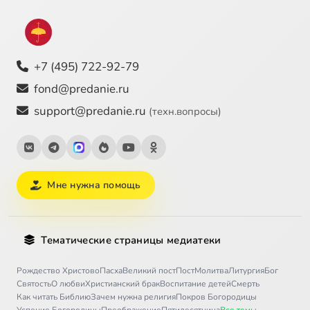
+7 (495) 722-92-79
fond@predanie.ru
support@predanie.ru
(техн.вопросы)
Мне нужна помощь
Тематические страницы медиатеки
Рождество Христово
Пасха
Великий пост
Пост
Молитва
Литургия
Бог
Святость
О любви
Христианский брак
Воспитание детей
Смерть
Как читать Библию
Зачем нужна религия
Покров Богородицы