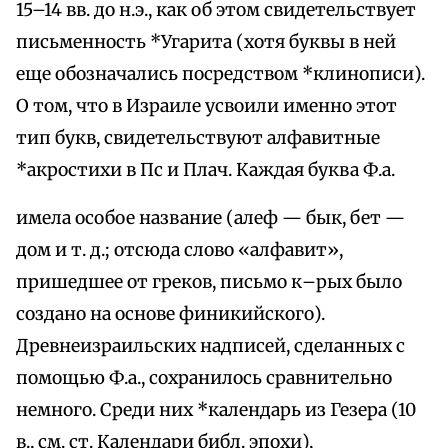
15–14 вв. до н.э., как об этом свидетельствует
письменность *Угарита (хотя буквы в ней
еще обозначались посредством *клинописи).
О том, что в Израиле усвоили именно этот
тип букв, свидетельствуют алфавитные
*акростихи в Пс и Плач. Каждая буква Ф.а.
имела особое название (алеф — бык, бет —
дом и т. д.; отсюда слово «алфавит»,
пришедшее от греков, письмо к–рых было
создано на основе финикийского).
Древнеизраильских надписей, сделанных с
помощью Ф.а., сохранилось сравнительно
немного. Среди них *календарь из Гезера (10
в., см. ст. Календари библ. эпохи),