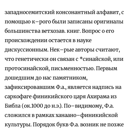
западносемитский консонантный алфавит, с
помощью к–рого были записаны оригиналы
большинства ветхозав. книг. Вопрос о его
происхождении остается в науке
дискуссионным. Нек–рые авторы считают,
что генетически он связан с *синайской, или
протосинайской, письменностью. Первым
дошедшим до нас памятником,
зафиксировавшим Ф.а., является надпись на
саркофаге финикийского царя Ахирама из
Библа (ок.1000 до н.э.). По–видимому, Ф.а.
сложился в рамках ханаано–финикийской
культуры. Порядок букв Ф.а. возник не позже