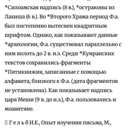
*Силоамская надпись (8 в.), *остраконы из
Лахиша (6 в.). Во *Второго Храма период Ф.а.
был постепенно вытеснен квадратным
шрифтом. Однако, как показывают данные
*археологии, Ф.а. существовал параллельно с
ним вплоть до 2 в. н.э. Среди *Кумранских
текстов сохранились фрагменты
*Пятикнижия, записанные с помощью
алфавита, близкого к Ф.а. (дата фрагментов
не установлена). Как показывает надпись
царя Меши (9 в. до н.э.), Ф.а. пользовались и
моавитяне.
 Г е л ь б И.Е., Опыт изучения письма, М.,