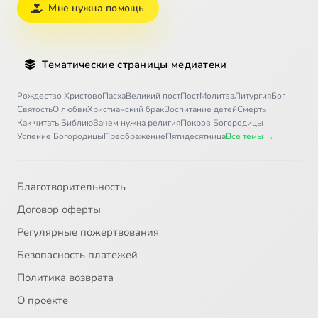
Мне нужна помощь
Тематические страницы медиатеки
Рождество Христово
Пасха
Великий пост
Пост
Молитва
Литургия
Бог
Святость
О любви
Христианский брак
Воспитание детей
Смерть
Как читать Библию
Зачем нужна религия
Покров Богородицы
Успение Богородицы
Преображение
Пятидесятница
Все темы →
Благотворительность
Договор оферты
Регулярные пожертвования
Безопасность платежей
Политика возврата
О проекте