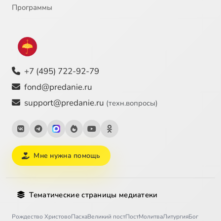
Программы
+7 (495) 722-92-79
fond@predanie.ru
support@predanie.ru
(техн.вопросы)
Мне нужна помощь
Тематические страницы медиатеки
Рождество Христово
Пасха
Великий пост
Пост
Молитва
Литургия
Бог