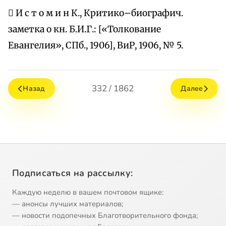
 И с т о м и н К., Критико–биографич.
заметка о кн. Б.И.Г.: [«Толкование
Евангелия», СПб., 1906], ВиР, 1906, № 5.
332 / 1862
Назад
Далее
Подписаться на рассылку:
Каждую неделю в вашем почтовом ящике:
— анонсы лучших материалов;
— новости подопечных Благотворительного фонда;