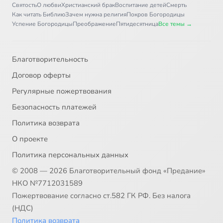
Святость
О любви
Христианский брак
Воспитание детей
Смерть
Как читать Библию
Зачем нужна религия
Покров Богородицы
Успение Богородицы
Преображение
Пятидесятница
Все темы →
Благотворительность
Договор оферты
Регулярные пожертвования
Безопасность платежей
Политика возврата
О проекте
Политика персональных данных
© 2008 — 2026 Благотворительный фонд «Предание»
НКО №7712031589
Пожертвование согласно ст.582 ГК РФ. Без налога
(НДС)
Политика возврата