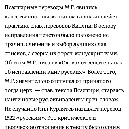
Псалтирные переводы М.Г. явились
качественно новым этапом в сложившейся
практике слав. переводов Библии. В основу
исправления текстов было положено не
традиц. сличение и выбор лучших слав.
списков, а сверка их с греч. манускриптами.
Об этом М.Г. писал в «Словах отвещательных
об исправлении книг русских». Более того,
М.Г. значительно отступал от принятого
тогда церк. — слав. текста Псалтири, стараясь
найти новые рус. эквиваленты греч. словам.
Не случайно Нил Курлятев называет перевод
1522 «русским». Это критическое и
творческое отношение к тексту было одним