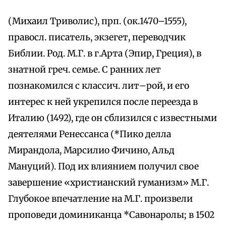
(Михаил Триволис), прп. (ок.1470–1555),
правосл. писатель, экзегет, переводчик
Библии. Род. М.Г. в г.Арта (Эпир, Греция), в
знатной греч. семье. С ранних лет
познакомился с классич. лит–рой, и его
интерес к ней укрепился после переезда в
Италию (1492), где он сблизился с известными
деятелями Ренессанса (*Пико делла
Мирандола, Марсилио Фичино, Альд
Мануций). Под их влиянием получил свое
завершение «христианский гуманизм» М.Г.
Глубокое впечатление на М.Г. произвели
проповеди доминиканца *Савонаролы; в 1502