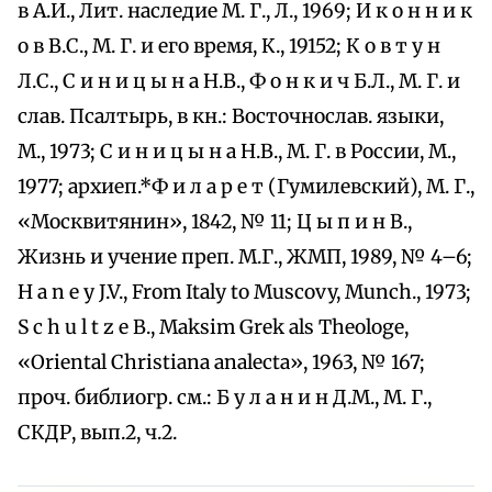
в А.И., Лит. наследие М. Г., Л., 1969; И к о н н и к
о в В.С., М. Г. и его время, К., 19152; К о в т у н
Л.С., С и н и ц ы н а Н.В., Ф о н к и ч Б.Л., М. Г. и
слав. Псалтырь, в кн.: Восточнослав. языки,
М., 1973; С и н и ц ы н а Н.В., М. Г. в России, М.,
1977; архиеп.*Ф и л а р е т (Гумилевский), М. Г.,
«Москвитянин», 1842, № 11; Ц ы п и н В.,
Жизнь и учение преп. М.Г., ЖМП, 1989, № 4–6;
H a n e y J.V., From Italy to Muscovy, Munch., 1973;
S c h u l t z e B., Maksim Grek als Theologe,
«Oriental Christiana analecta», 1963, № 167;
проч. библиогр. см.: Б у л а н и н Д.М., М. Г.,
СКДР, вып.2, ч.2.