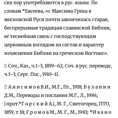
сих пор употребляются в рус. языке. По
словам *Евсеева, «с Максима Грека в
московской Руси почти закончилась старая,
беспрерывная традиция славянской Библии,
ее теснейшая связь с господствующим
церковным взглядом на состав и характер
изъяснения Библии на греческом Востоке».
 Соч., Каз., ч.1–3, 1859–62; Соч. в рус. переводе,
ч.1–3, Серг. Пос., 1910–11.
 А н и с и м о в В.И., М.Г., Пг., 1918; Б у л а н и н
Д.М., Переводы и послания М.Г., Л., 1984;
[прот.*Г о р с к и й А.], М. Г., Святогорец, ПТО,
1859, т.18; Г р о м о в М., М. Г., М., 1983; *И в а н о