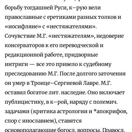
борьбу тогдашней Руси, к–рую вели
православные с еретиками разных толков и
«иосифляне» с «нестяжателями».
Сочувствие М.Г. «нестяжателям», недоверие
консерваторов к его переводческой и
редакционной работе, придворные
интриги — все это привело к судебному
преследованию М.Г. После долгого заточения
он умер в Троице–Сергиевой Лавре. М.Г.
оставил богатое лит. наследие. Оно включает
публицистику, в к–рой, наряду с полемич.
задачами (критика астрологии и *апокрифов,
спор с инославием), ставятся
основополагающие богосл. вопросы. Правосл.