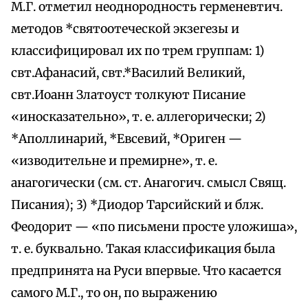
М.Г. отметил неоднородность герменевтич.
методов *святоотеческой экзегезы и
классифицировал их по трем группам: 1)
свт.Афанасий, свт.*Василий Великий,
свт.Иоанн Златоуст толкуют Писание
«иносказательно», т. е. аллегорически; 2)
*Аполлинарий, *Евсевий, *Ориген —
«изводительне и премирне», т. е.
анагогически (см. ст. Анагогич. смысл Свящ.
Писания); 3) *Диодор Тарсийский и блж.
Феодорит — «по письмени просте уложиша»,
т. е. буквально. Такая классификация была
предпринята на Руси впервые. Что касается
самого М.Г., то он, по выражению