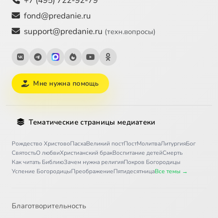
+7 (495) 722-92-79
fond@predanie.ru
support@predanie.ru
(техн.вопросы)
Мне нужна помощь
Тематические страницы медиатеки
Рождество Христово
Пасха
Великий пост
Пост
Молитва
Литургия
Бог
Святость
О любви
Христианский брак
Воспитание детей
Смерть
Как читать Библию
Зачем нужна религия
Покров Богородицы
Успение Богородицы
Преображение
Пятидесятница
Все темы →
Благотворительность