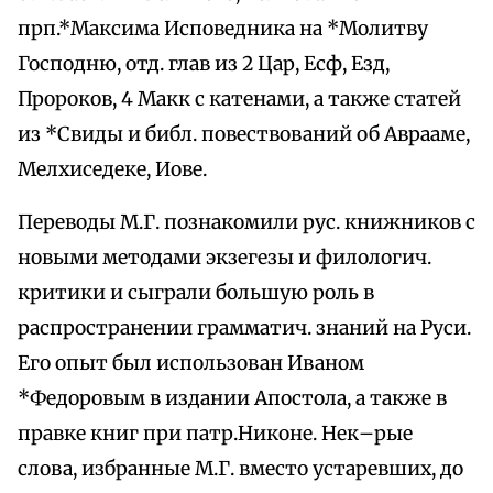
прп.*Максима Исповедника на *Молитву
Господню, отд. глав из 2 Цар, Есф, Езд,
Пророков, 4 Макк с катенами, а также статей
из *Свиды и библ. повествований об Аврааме,
Мелхиседеке, Иове.
Переводы М.Г. познакомили рус. книжников с
новыми методами экзегезы и филологич.
критики и сыграли большую роль в
распространении грамматич. знаний на Руси.
Его опыт был использован Иваном
*Федоровым в издании Апостола, а также в
правке книг при патр.Никоне. Нек–рые
слова, избранные М.Г. вместо устаревших, до