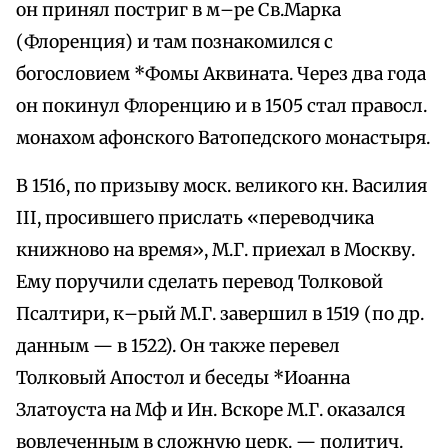
он принял постриг в м–ре Св.Марка
(Флоренция) и там познакомился с
богословием *Фомы Аквината. Через два года
он покинул Флоренцию и в 1505 стал правосл.
монахом афонского Ватопедского монастыря.
В 1516, по призыву моск. великого кн. Василия
III, просившего прислать «переводчика
книжново на время», М.Г. приехал в Москву.
Ему поручили сделать перевод Толковой
Псалтири, к–рый М.Г. завершил в 1519 (по др.
данным — в 1522). Он также перевел
Толковый Апостол и беседы *Иоанна
Златоуста на Мф и Ин. Вскоре М.Г. оказался
вовлеченным в сложную церк. — политич.