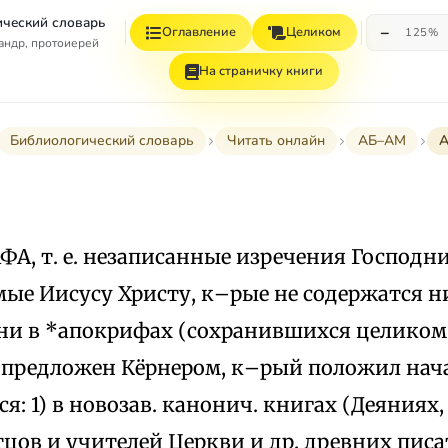
ческий словарь
−
Оглавление
Целиком
125%
андр, протоиерей
На страничку книги
Библиологический словарь
Читать онлайн
АБ–АМ
ФА, т. е. незаписанные изречения Господни
ые Иисусу Христу, к–рые не содержатся н
 ни в *апокрифах (сохранившихся целиком)
 предложен Кёрнером, к–рый положил нач
я: 1) в новозав. канонич. книгах (Деяниях,
цов и учителей Церкви и др. древних писат