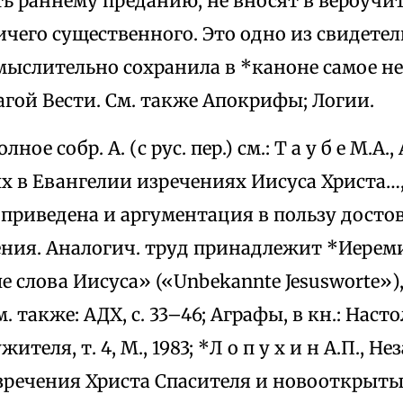
 раннему преданию, не вносят в вероучит.
чего существенного. Это одно из свидетель
мыслительно сохранила в *каноне самое н
гой Вести. См. также Апокрифы; Логии.
ное собр. А. (с рус. пер.) см.: Т а у б е М.А.,
 в Евангелии изречениях Иисуса Христа…, 
 приведена и аргументация в пользу досто
ения. Аналогич. труд принадлежит *Иерем
 слова Иисуса» («Unbekannte Jesusworte»)
. также: АДХ, с. 33–46; Аграфы, в кн.: Наст
теля, т. 4, М., 1983; *Л о п у х и н А.П., Н
зречения Христа Спасителя и новооткрыты