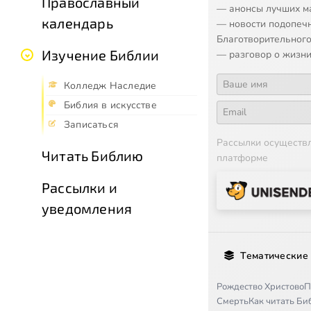
Православный
— анонсы лучших м
календарь
— новости подопеч
Благотворительного
Изучение Библии
— разговор о жизни
Колледж Наследие
Библия в искусстве
Записаться
Рассылки осуществ
Читать Библию
платформе
Рассылки и
уведомления
Тематические
Рождество Христово
П
Смерть
Как читать Б