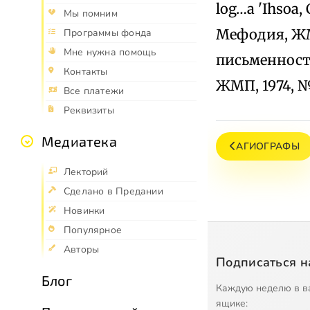
log…a 'Ihsoа, 
Мы помним
Мефодия, ЖМП
Программы фонда
Мне нужна помощь
письменности, 
Контакты
ЖМП, 1974, № 8
Все платежи
Реквизиты
Медиатека
АГИОГРАФЫ
Лекторий
Сделано в Предании
Новинки
Популярное
Авторы
Подписаться н
Блог
Каждую неделю в в
ящике: