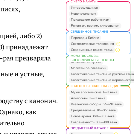
С ЧЕГО НАЧАТЬ
Интересующимся
описях,
Новоначальным
Приходским работникам
Регентам, певчим, клирошанам
СВЯЩЕННОЕ ПИСАНИЕ
цией, либо 2)
Переводы Библии
Святоотеческие толкования
3) принадлежат
Современные комментарии
МОЛИТВОСЛОВЫ.
–рая предваряла
БОГОСЛУЖЕБНЫЕ ТЕКСТЫ
Молитвы по-русски
Молитвы по-славянски
нные и устные,
Богослужебные тексты на русском язык
Богослужебные тексты на церковнослав
СВЯТООТЕЧЕСКОЕ НАСЛЕДИЕ
Мужи апостольские. I—II века
Апологеты. II—III века
родству с канонич.
Вселенские соборы. IV—VIII века
Средневековье. IX—XV века
Однако, как
Новое время. XVI—XIX века
вительно
Современность. XX—XXI века
ПРЕДМЕТНЫЙ КАТАЛОГ