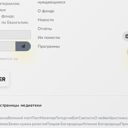
нуждающимся
атериалов;
ных
О фонде
 фонда;
Новости
 по Евангелию.
Отчёты
Им помогли
Программы
ляются на
 страницы медиатеки
асха
Великий пост
Пост
Молитва
Литургия
Бог
Святость
О любви
Христианс
иблию
Зачем нужна религия
Покров Богородицы
Успение Богородицы
Пре