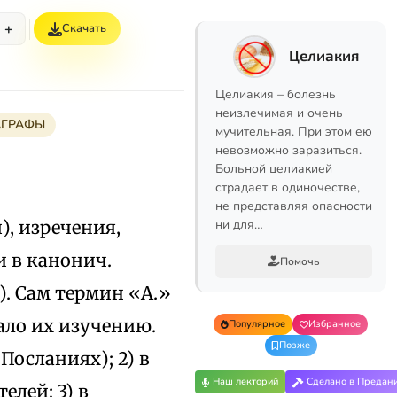
+
Скачать
Целиакия
Целиакия – болезнь
неизлечимая и очень
АГРАФЫ
мучительная. При этом ею
невозможно заразиться.
Больной целиакией
страдает в одиночестве,
не представляя опасности
), изречения,
ни для…
и в канонич.
Помочь
. Сам термин «А.»
ало их изучению.
Популярное
Избранное
Позже
 Посланиях); 2) в
Наш лекторий
Сделано в Предан
елей; 3) в