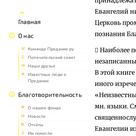
принадлежать
Евангелий ни
Главная
Церковь про
познания Бла
О нас
 Наиболее пол
Команда Предание.ру
Попечительский совет
незаписанных
Наши друзья
В этой книге
Известные люди о
Предании
иного изреч
Благотворительность
«Неизвестные
мн. языки. См
О нашем фонде
священнослужи
Новости
Отчёты
Евангелии и
Им помогли