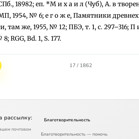
СПб., 18982; еп. *М и х а и л (Чуб), А. в твор
, 1954, № 6; е г о ж е, Памятники древнех
там же, 1955, № 12; ПБЭ, т. 1, с. 297–316; П и в
; RGG, Bd. 1, S. 177.
17 / 1862
а рассылку:
Благотворительность
ашем почтовом
Благотворительность — помочь