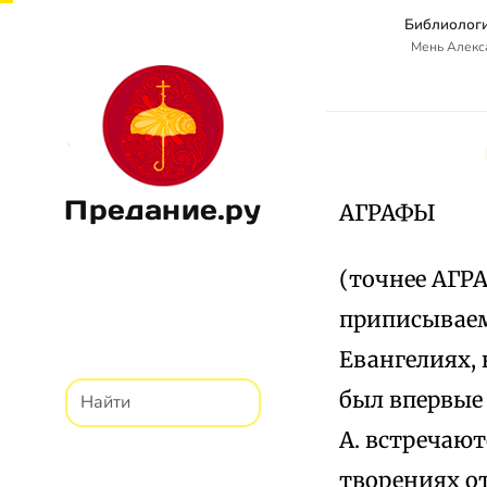
Библиологи
Мень Алекс
Предание.ру
АГРАФЫ
(точнее АГРА
приписываем
Евангелиях,
был впервые
А. встречаютс
творениях от