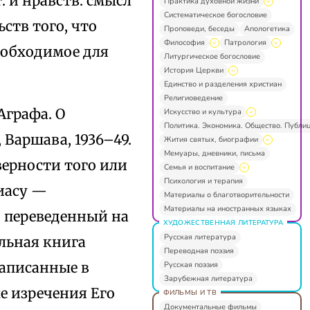
 и нравств. смысл
Практика духовной жизни
Систематическое богословие
ств того, что
Проповеди, беседы
Апологетика
Философия
Патрология
еобходимое для
Литургическое богословие
История Церкви
Единство и разделения христиан
Религиоведение
 Аграфа. О
Искусство и культура
Политика. Экономика. Общество. Публи
Варшава, 1936–49.
Жития святых, биографии
Мемуары, дневники, письма
верности того или
Семья и воспитание
Психология и терапия
иасу —
Материалы о благотворительности
Материалы на иностранных языках
, переведенный на
ХУДОЖЕСТВЕННАЯ ЛИТЕРАТУРА
Русская литература
ольная книга
Переводная поэзия
езаписанные в
Русская поэзия
Зарубежная литература
е изречения Его
ФИЛЬМЫ И ТВ
Документальные фильмы