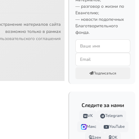
— разговор о жизни по
Евангелию;
— новости подопечных
остранение материалов сайта
Благотворительного
возможно только в рамках
фонда.
льзовательского соглашения
Подписаться
Следите за нами
VK
Telegram
Макс
YouTube
Дзен
OK