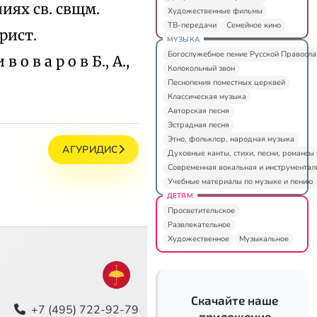
ениях св. свщм.
Художественные фильмы
ТВ-передачи
Семейное кино
рист.
МУЗЫКА
Богослужебное пение Русской Правосл
 о в а р о в Б., А.,
Колокольный звон
Песнопения поместных церквей
Классическая музыка
Авторская песня
Эстрадная песня
Этно, фольклор, народная музыка
АГУРИДИС
Духовные канты, стихи, песни, романсы
Современная вокальная и инструментал
Учебные материалы по музыке и пению
ДЕТЯМ
Просветительское
Развлекательное
Художественное
Музыкальное
Скачайте наше
+7 (495) 722-92-79
приложение