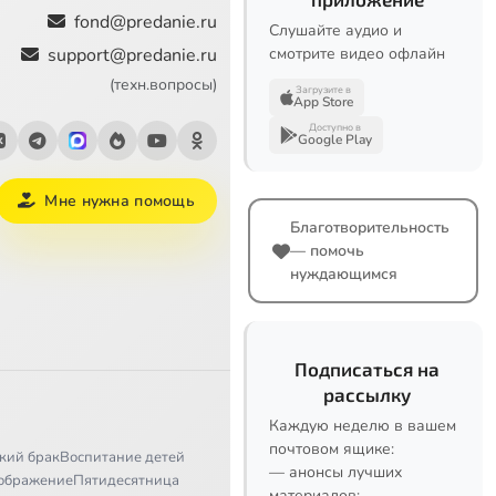
fond@predanie.ru
Слушайте аудио и
support@predanie.ru
смотрите видео офлайн
(техн.вопросы)
Загрузите в
App Store
Доступно в
Google Play
Мне нужна помощь
Благотворительность
— помочь
нуждающимся
Подписаться на
рассылку
Каждую неделю в вашем
почтовом ящике:
кий брак
Воспитание детей
— анонсы лучших
ображение
Пятидесятница
материалов;