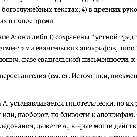
 богослужебных текстах; 4) в древних рук
х в новое время.
е А: они либо 1) сохранены *устной тради
агментами евангельских апокрифов, либо 
нонич. фазе евангельской письменности, к
вероевангелия (см. ст. Источники, письме
А. устанавливается гипотетически, по их 
или, наоборот, по близости к апокрифам. 
ледования, даже те А., к–рые могли дейст