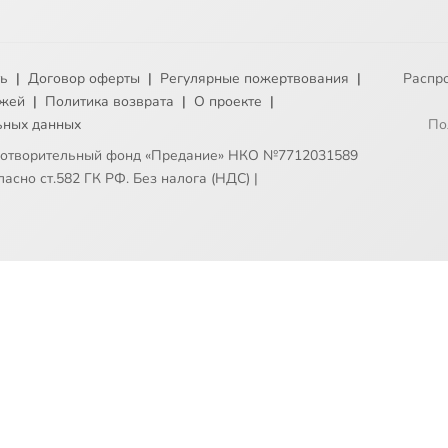
ть
|
Договор оферты
|
Регулярные пожертвования
|
Распр
ежей
|
Политика возврата
|
О проекте
|
ьных данных
По
готворительный фонд «Предание» НКО №7712031589
асно ст.582 ГК РФ. Без налога (НДС)
|