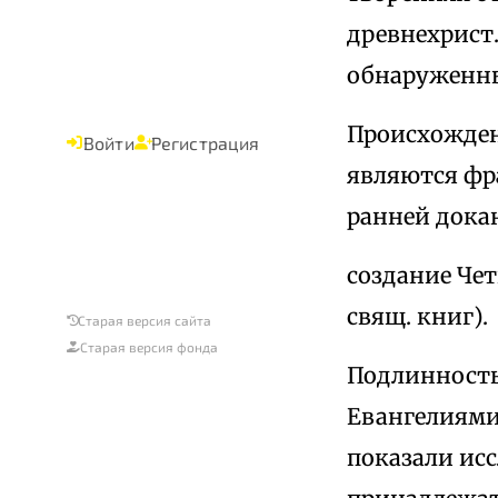
древнехрист.
обнаруженны
Происхождени
Войти
Регистрация
являются фр
ранней дока
создание Чет
свящ. книг).
Старая версия сайта
Старая версия фонда
Подлинность 
Евангелиями 
показали исс