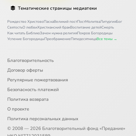
Тематические страницы медиатеки
Рождество Христово
Пасха
Великий пост
Пост
Молитва
Литургия
Бог
Святость
О любви
Христианский брак
Воспитание детей
Смерть
Как читать Библию
Зачем нужна религия
Покров Богородицы
Успение Богородицы
Преображение
Пятидесятница
Все темы →
Благотворительность
Договор оферты
Регулярные пожертвования
Безопасность платежей
Политика возврата
О проекте
Политика персональных данных
© 2008 — 2026 Благотворительный фонд «Предание»