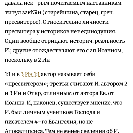
давала нек–рым почитаемым наставникам
титул зак№н (старейшина, старец, греч.
пресвитерос). Относительно личности
пресвитера у историков нет единодушия.
Одни вообще отрицают историч. реальность
И.; другие отождествляют его с ап.Иоанном,
поскольку в 2 Ин
1:1 и в
3 Ин 1:1
автор называет себя
«пресвитером»; третьи считают И. автором 2
и 3 Ин и Откр, отличным от автора Ев. от
Иоанна. И, наконец, существует мнение, что
И. был личным учеником Господа и
писателем 4–го Евангелия, но не
Апокалипсиса. Тем не менее сведения об И.