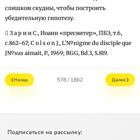
слишком скудны, чтобы построить
убедительную гипотезу.
 З а р и н С., Иоанн «пресвитер», ПБЭ, т.6,
с.862–67; C o l s o n J., L’№nigme du disciple que
J№sus aimait, P., 1969; RGG, Bd.3, S.819.
578 / 1862
Назад
Далее
Подписаться на рассылку: