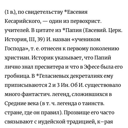
(1 в.), по свидетельству *Евсевия
Кесарийского, — один из первохрист.
учителей. В цитате из *Папия (Евсевий. Церк.
История, III, 39) И. назван «учеником
Господа», т. е. отнесен к первому поколению
христиан. Историк указывает, что Папий
лично знал пресвитера и что в Эфесе была его
гробница. В *Геласиевых декреталиях ему
приписываются 2 и 3 Ин. Об И. существовало
много фантастич. легенд, сложившихся в
Средние века (в т. ч. легенда о таинств.
стране, где он правил). Прозвище его часто
связывают с иудейской традицией, к–рая