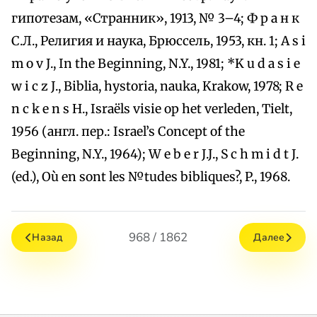
гипотезам, «Странник», 1913, № 3–4; Ф р а н к
С.Л., Религия и наука, Брюссель, 1953, кн. 1; A s i
m o v J., In the Beginning, N.Y., 1981; *K u d a s i e
w i c z J., Biblia, hystoria, nauka, Krakоw, 1978; R e
n c k e n s H., Israёls visie op het verleden, Tielt,
1956 (англ. пер.: Israel’s Concept of the
Beginning, N.Y., 1964); W e b e r J.J., S c h m i d t J.
(ed.), Où en sont les №tudes bibliques?, P., 1968.
968 / 1862
Назад
Далее