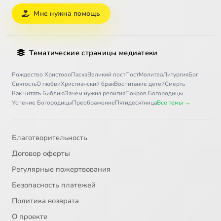
Мне нужна помощь
Тематические страницы медиатеки
Рождество Христово
Пасха
Великий пост
Пост
Молитва
Литургия
Бог
Святость
О любви
Христианский брак
Воспитание детей
Смерть
Как читать Библию
Зачем нужна религия
Покров Богородицы
Успение Богородицы
Преображение
Пятидесятница
Все темы →
Благотворительность
Договор оферты
Регулярные пожертвования
Безопасность платежей
Политика возврата
О проекте