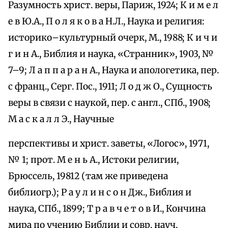
Разумность христ. веры, Париж, 1924; К и м е л
е в Ю.А., П о л я к о в а Н.Л., Наука и религия:
историко–культурный очерк, М., 1988; К и ч и
г и н А., Библия и наука, «Странник», 1903, №
7–9; Л а п п а р а н А., Наука и апологетика, пер.
с франц., Серг. Пос., 1911; Л о д ж О., Сущность
веры в связи с наукой, пер. с англ., СПб., 1908;
М а с к а л л Э., Научные
перспективы и христ. заветы, «Логос», 1971,
№ 1; прот. М е н ь А., Истоки религии,
Брюссель, 19812 (там же приведена
библиогр.); Р а у л и н с о н Дж., Библия и
наука, СПб., 1899; Т р а в ч е т о в И., Кончина
мира по учению Библии и совр. науч.