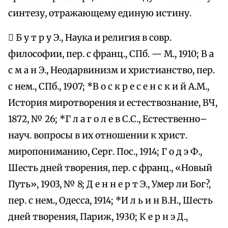
синтезу, отражающему единую истину.
 Б у т р у Э., Наука и религия в совр.
философии, пер. с франц., СПб. — М., 1910; В а
с м а н Э., Неодарвинизм и христианство, пер.
с нем., СПб., 1907; *В о с к р е с е н с к и й А.М.,
История миротворения и естествознание, ВЧ,
1872, № 26; *Г л а г о л е в С.С., Естественно–
науч. вопросы в их отношении к христ.
миропониманию, Серг. Пос., 1914; Г о д э Ф.,
Шесть дней творения, пер. с франц., «Новый
Путь», 1903, № 8; Д е н н е р т Э., Умер ли Бог?,
пер. с нем., Одесса, 1914; *И л ь и н В.Н., Шесть
дней творения, Париж, 1930; К е р н э Д.,