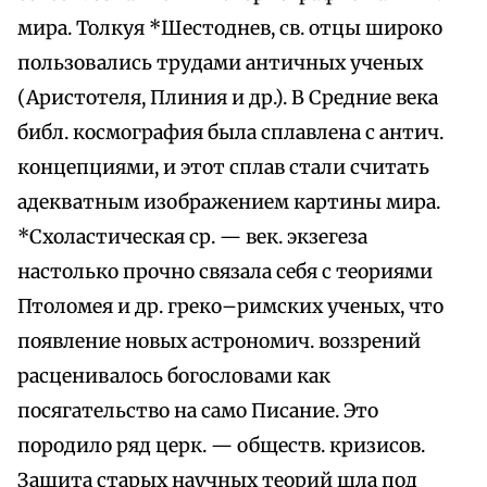
мира. Толкуя *Шестоднев, св. отцы широко
пользовались трудами античных ученых
(Аристотеля, Плиния и др.). В Средние века
библ. космография была сплавлена с антич.
концепциями, и этот сплав стали считать
адекватным изображением картины мира.
*Схоластическая ср. — век. экзегеза
настолько прочно связала себя с теориями
Птоломея и др. греко–римских ученых, что
появление новых астрономич. воззрений
расценивалось богословами как
посягательство на само Писание. Это
породило ряд церк. — обществ. кризисов.
Защита старых научных теорий шла под