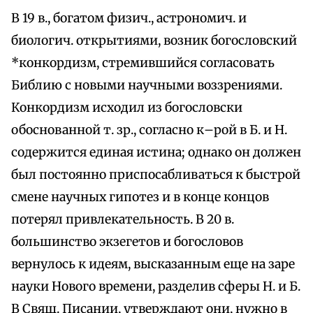
В 19 в., богатом физич., астрономич. и
биологич. открытиями, возник богословский
*конкордизм, стремившийся согласовать
Библию с новыми научными воззрениями.
Конкордизм исходил из богословски
обоснованной т. зр., согласно к–рой в Б. и Н.
содержится единая истина; однако он должен
был постоянно приспосабливаться к быстрой
смене научных гипотез и в конце концов
потерял привлекательность. В 20 в.
большинство экзегетов и богословов
вернулось к идеям, высказанным еще на заре
науки Нового времени, разделив сферы Н. и Б.
В Свящ. Писании, утверждают они, нужно в