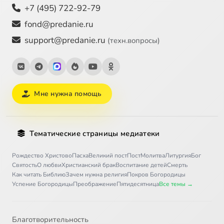
+7 (495) 722-92-79
fond@predanie.ru
support@predanie.ru
(техн.вопросы)
Мне нужна помощь
Тематические страницы медиатеки
Рождество Христово
Пасха
Великий пост
Пост
Молитва
Литургия
Бог
Святость
О любви
Христианский брак
Воспитание детей
Смерть
Как читать Библию
Зачем нужна религия
Покров Богородицы
Успение Богородицы
Преображение
Пятидесятница
Все темы →
Благотворительность