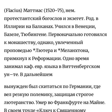
(Flacius) Маттиас (1520–75), нем.
протестантский богослов и экзегет. Род. в
Иллирии на Балканах. Учился в Венеции,
Базеле, Тюбингене. Первоначально готовился
к монашеству, однако, увлеченный
проповедью *Лютера и *Меланхтона,
примкнул к Реформации. Одно время
занимал каф. евр. языка в Виттенбергском
ун–те. В дальнейшем
вынужден был скитаться по Германии, где
вел резкую полемику, защищая строгое
лютеранство. Умер во Франкфурте на Майне.
В своем труде «Ключ к Священному