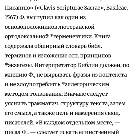
Писанию« («Clavis Scripturae Sacrae», Basileae,
1567) Ф. выступил как один из
основоположников лютеранской
ортодоксальной *герменевтики. Книга
содержала обширный словарь библ.
терминов и изложение осн. принципов
*экзегезы. Интерпретатор Библии должен, по
мнению Ф., не вырывать фразы из контекста
и не злоупотреблять *аллегорическим
методом толкования. Вначале следует
уяснить грамматич. структуру текста, затем
его смысл, а также цель и намерения свящ.
писателей. «В каждом отдельном месте, —
писал Ф., — следует искать единственный