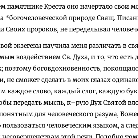
м памятнике Креста оно начертало свои м
а *богочеловеческой природе Свящ. Писан
и Своих пророков, не переделывал челове
вой экзегезы научила меня различать в свя
мым воздействием Св. Духа, и то, что есть 
х; поэтому боговдохновенность, покоящая
, не сможет сделать в моих глазах одинак
 каждое слово, каждый слог, каждую бук
обы передать мысль, к–рую Дух Святой вло
 понятным для человеческого разума, Боже
пользоваться человеческим языком, а сле
 несовершенствам этой речи. Подобно том