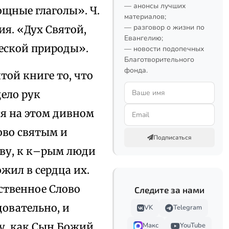
— анонсы лучших
ощные глаголы». Ч.
материалов;
— разговор о жизни по
ия. «Дух Святой,
Евангелию;
ческой природы».
— новости подопечных
Благотворительного
фонда.
той книге то, что
дело рук
ся на этом дивном
ово святым и
Подписаться
ву, к к–рым люди
жил в сердца их.
ственное Слово
Следите за нами
довательно, и
VK
Telegram
у, как Сын Божий,
Макс
YouTube