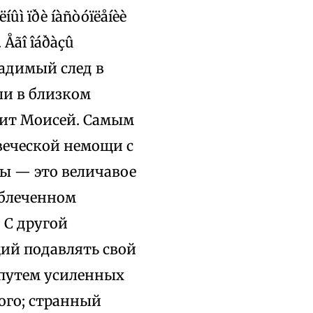
íûì ïðè íàñòóïëåíèè
. Åãî îáðàçû
гладимый след в
или в близком
тоит Моисей. Самым
овеческой немощи с
ы — это величавое
облеченном
 С другой
ий подавлять свой
 путем усиленных
ого; странный