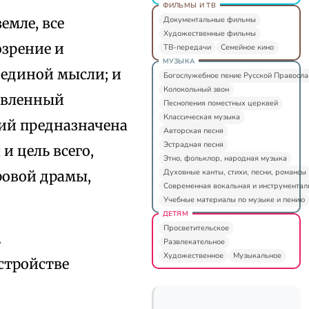
ФИЛЬМЫ И ТВ
Документальные фильмы
емле, все
Художественные фильмы
озрение и
ТВ-передачи
Семейное кино
МУЗЫКА
 единой мысли; и
Богослужебное пение Русской Правосл
Колокольный звон
ствленный
Песнопения поместных церквей
Классическая музыка
ний предназначена
Авторская песня
Эстрадная песня
и цель всего,
Этно, фольклор, народная музыка
Духовные канты, стихи, песни, романсы
ровой драмы,
Современная вокальная и инструментал
Учебные материалы по музыке и пению
ДЕТЯМ
Просветительское
.
Развлекательное
Художественное
Музыкальное
стройстве