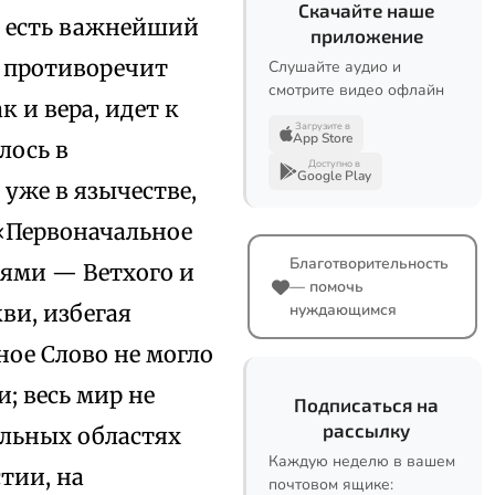
Скачайте наше
, есть важнейший
приложение
е противоречит
Слушайте аудио и
смотрите видео офлайн
к и вера, идет к
Загрузите в
App Store
лось в
Доступно в
Google Play
уже в язычестве,
 «Первоначальное
Благотворительность
ями — Ветхого и
— помочь
кви, избегая
нуждающимся
ое Слово не могло
; весь мир не
Подписаться на
рассылку
ельных областях
Каждую неделю в вашем
тии, на
почтовом ящике: