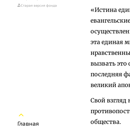
Старая версия фонда
«Истина един
евангельские
осуществлен
эта единая м
нравственны
вызвать это 
последняя ф
великий апо
Свой взгляд 
противопост
общества.
Главная