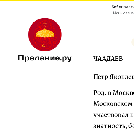
Библиологи
Мень Алекс
Предание.ру
ЧААДАЕВ
Петр Яковлев
Род. в Москв
Московском у
участвовал в
знатность, б