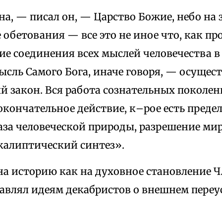
а, — писал он, — Царство Божие, небо на з
 обетования — все это не иное что, как пр
ие соединения всех мыслей человечества в
ысль Самого Бога, иначе говоря, — осуще
й закон. Вся работа сознательных поколе
окончательное действие, к–рое есть предел 
аза человеческой природы, разрешение ми
калиптический синтез».
на историю как на духовное становление Ч
авлял идеям декабристов о внешнем переу