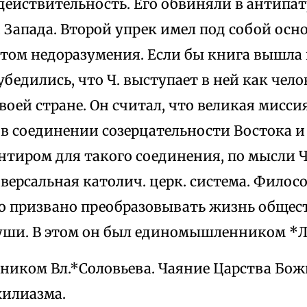
действительность. Его обвиняли в антипа
Запада. Второй упрек имел под собой осн
атом недоразумения. Если бы книга вышла 
бедились, что Ч. выступает в ней как чело
оей стране. Он считал, что великая мисси
 в соединении созерцательности Востока 
нтиром для такого соединения, по мысли Ч.
версальная католич. церк. система. Филос
о призвано преобразовывать жизнь обществ
уши. В этом он был единомышленником *
ником Вл.*Соловьева. Чаяние Царства Бож
хилиазма.