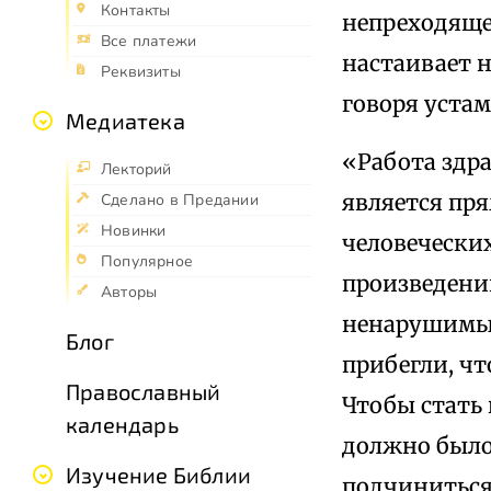
Контакты
непреходяще
Все платежи
настаивает н
Реквизиты
говоря устам
Медиатека
«Работа здра
Лекторий
является пря
Сделано в Предании
Новинки
человечески
Популярное
произведении
Авторы
ненарушимым
Блог
прибегли, чт
Православный
Чтобы стать
календарь
должно было 
Изучение Библии
подчиниться