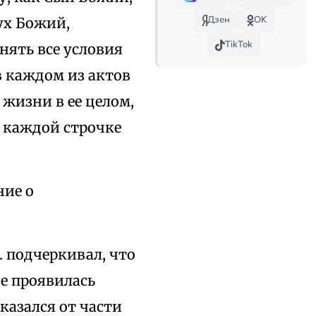
Дзен
OK
ух Божий,
TikTok
нять все условия
в каждом из актов
 жизни в ее целом,
в каждой строчке
ние о
. подчеркивал, что
е проявилась
казался от части