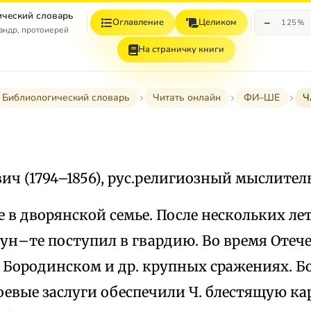
ческий словарь
−
Оглавление
Целиком
125%
андр, протоиерей
На страничку книги
Библиологический словарь
Читать онлайн
ФИ–ШЕ
Ч
ич (1794–1856), рус.религиозный мыслитель
е в дворянской семье. После нескольких ле
н–те поступил в гвардию. Во время Отече
 Бородинском и др. крупных сражениях. Бо
оевые заслуги обеспечили Ч. блестящую карь