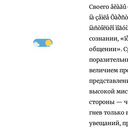
Своего âëàäû÷å
íà çåìëå Öàðñò
íàñòîëüêî ìîã
сознании, «ï
общении». Ср
поразительны
величием пр
представлени
высокой мис
стороны — ч
гнев только
увещаний, п