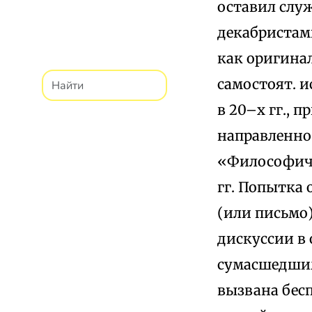
оставил служ
декабристам
как оригина
самостоят. 
в 20–х гг., 
направленнос
«Философиче
гг. Попытка 
(или письмо)
дискуссии в 
сумасшедшим
вызвана бес