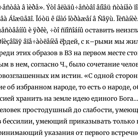
ñòâà â ìèðå». Ýòî âëàäû÷åñòâî âíîâü ñòàíåò ïîë
âà Áîæüåãî. Ïóòü ê íåìó îòðàæåí â Ñâÿù. Ïèñàíèè
óùåñòâåííû è ÿðêè, ÷òî ñïîñîáíû оставить неиз
ðîèçâîäÿ âïå÷àòëåíèå ëþдей, с к–рыми мы ж
еди этих образов в ВЗ на первом месте с
м в нем, согласно Ч., было сочетание чел
овозглашенных им истин. «С одной сторон
е об избранном народе, то есть о народе, 
сией хранить на земле идею единого Бога…
еловек простодушный до слабости, умеющ
 в бессилии, умеющий приказывать только
ринимающий указания от первого встречн