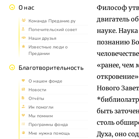
О нас
Философ утв
двигатель об
Команда Предание.ру
науке. Наука
Попечительский совет
Наши друзья
познанию Бог
Известные люди о
человечестве
Предании
«ранее, чем 
Благотворительность
откровение»
О нашем фонде
Нового Завет
Новости
*библиолатр
Отчёты
Им помогли
быть заточе
Мы помним
столь обшире
Программы фонда
Духа, оно со
Мне нужна помощь