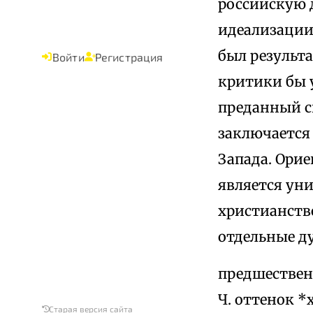
российскую 
идеализации 
был результ
Войти
Регистрация
критики бы у
преданный св
заключается
Запада. Орие
является уни
христианств
отдельные д
предшествен
Ч. оттенок *
Старая версия сайта