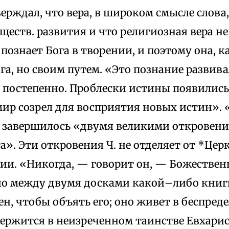
ерждал, что вера, в широком смысле слова
ществ. развития и что религиозная вера н
 познает Бога в творении, и поэтому она, ка
а, но своим путем. «Это познание развива
 постепенно. Проблески истины появились 
мир созрел для восприятия новых истин».
 завершилось «двумя великими откровени
а». Эти откровения Ч. не отделяет от *Цер
ии. «Никогда, — говорит он, — Божественн
но между двумя досками какой–либо книги
н, чтобы объять его; оно живет в беспред
держится в неизреченном таинстве Евхарис