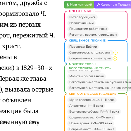
ингом, дружба с
Наш лекторий
Сделано в Предан
С ЧЕГО НАЧАТЬ
формировало Ч.
Интересующимся
Новоначальным
ним из первых
Приходским работникам
рот, пережитый Ч.
Регентам, певчим, клирошанам
СВЯЩЕННОЕ ПИСАНИЕ
 христ.
Переводы Библии
Святоотеческие толкования
жены в
Современные комментарии
МОЛИТВОСЛОВЫ.
ски) в 1829–30–х
БОГОСЛУЖЕБНЫЕ ТЕКСТЫ
Молитвы по-русски
Молитвы по-славянски
Первая же глава
Богослужебные тексты на русском язык
Богослужебные тексты на церковнослав
), вызвала острые
СВЯТООТЕЧЕСКОЕ НАСЛЕДИЕ
л объявлен
Мужи апостольские. I—II века
Апологеты. II—III века
реакция была
Вселенские соборы. IV—VIII века
Средневековье. IX—XV века
ременную ему
Новое время. XVI—XIX века
Современность. XX—XXI века