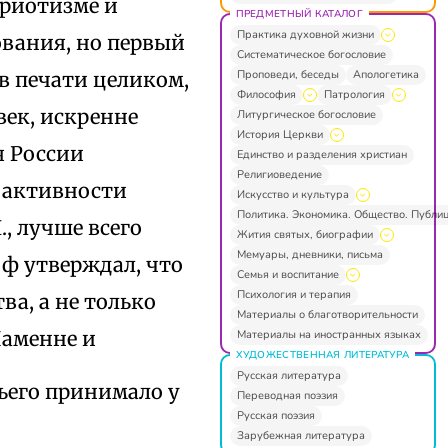
триотизме и
ПРЕДМЕТНЫЙ КАТАЛОГ
Практика духовной жизни
ования, но первый
Систематическое богословие
Проповеди, беседы
Апологетика
в печати целиком,
Философия
Патрология
век, искренне
Литургическое богословие
История Церкви
я России
Единство и разделения христиан
Религиоведение
и активности
Искусство и культура
Политика. Экономика. Общество. Публи
, лучше всего
Жития святых, биографии
Мемуары, дневники, письма
оф утверждал, что
Семья и воспитание
Психология и терапия
а, а не только
Материалы о благотворительности
Ламенне и
Материалы на иностранных языках
ХУДОЖЕСТВЕННАЯ ЛИТЕРАТУРА
Русская литература
ьего принимало у
Переводная поэзия
Русская поэзия
Зарубежная литература