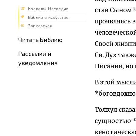
став Сыном Ч
Колледж Наследие
Библия в искусстве
проявляясь в
Записаться
человеческой
Читать Библию
Своей жизни 
Рассылки и
Св. Дух такж
уведомления
Писания, но 
В этой мысл
*боговдохно
Толкуя сказа
сущностью *
кенотическая