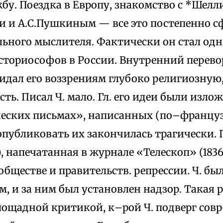
бу. Поездка в Европу, знакомство с *Шелл
и и А.С.Пушкиным — все это постепенно с
льного мыслителя. Фактически он стал од
историософов в России. Внутренний перево
придал его воззрениям глубоко религиозную,
ть. Писал Ч. мало. Гл. его идеи были изло
ских письмах», написанных (по–француз
опубликовать их закончилась трагически. 
, напечатанная в журнале «Телескоп» (1836
обществе и правительств. репрессии. Ч. бы
, и за ним был установлен надзор. Такая 
пощадной критикой, к–рой Ч. подверг сов