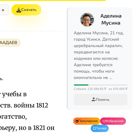
+
Скачать
Аделина
Мусина
Аделина Мусина, 21 год,
город Усинск. Детский
ААДАЕВ
церебральный паралич,
передвигается на
ходунках или коляске.
Аделине требуется
помощь, чтобы ноги
.
окончательно не …
Собрано 126 684,65 ₽
из 476 650 ₽
т учебы в
Помочь
ств. войны 1812
гатство,
Популярное
Избранное
еру, но в 1821 он
Позже