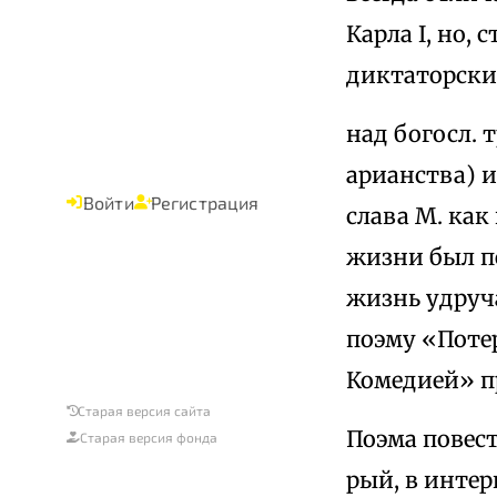
Карла I, но,
диктаторски
над богосл. 
арианства) и
Войти
Регистрация
слава М. как
жизни был пе
жизнь удруча
поэму «Поте
Комедией» п
Старая версия сайта
Поэма повест
Старая версия фонда
рый, в интер