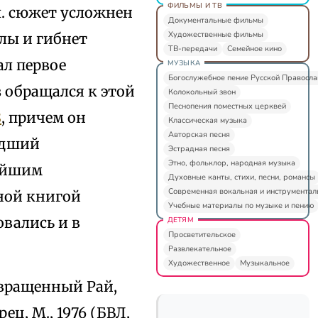
ФИЛЬМЫ И ТВ
л. сюжет усложнен
Документальные фильмы
Художественные фильмы
лы и гибнет
ТВ-передачи
Семейное кино
ал первое
МУЗЫКА
Богослужебное пение Русской Правосл
з обращался к этой
Колокольный звон
Песнопения поместных церквей
8
, причем он
Классическая музыка
Авторская песня
адший
Эстрадная песня
Этно, фольклор, народная музыка
чайшим
Духовные канты, стихи, песни, романсы
Современная вокальная и инструментал
ной книгой
Учебные материалы по музыке и пению
вались и в
ДЕТЯМ
Просветительское
Развлекательное
Художественное
Музыкальное
возвращенный Рай,
ц, М., 1976 (БВЛ,