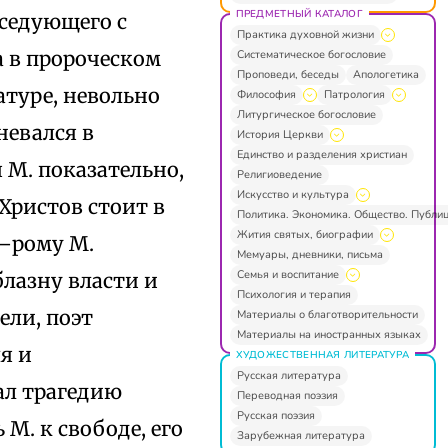
ПРЕДМЕТНЫЙ КАТАЛОГ
еседующего с
Практика духовной жизни
а в пророческом
Систематическое богословие
Проповеди, беседы
Апологетика
атуре, невольно
Философия
Патрология
Литургическое богословие
невался в
История Церкви
Единство и разделения христиан
 М. показательно,
Религиоведение
Искусство и культура
Христов стоит в
Политика. Экономика. Общество. Публи
Жития святых, биографии
к–рому М.
Мемуары, дневники, письма
Семья и воспитание
блазну власти и
Психология и терапия
ели, поэт
Материалы о благотворительности
Материалы на иностранных языках
я и
ХУДОЖЕСТВЕННАЯ ЛИТЕРАТУРА
Русская литература
ал трагедию
Переводная поэзия
Русская поэзия
М. к свободе, его
Зарубежная литература