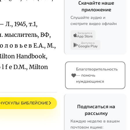
Скачайте наше
приложение
Слушайте аудио и
Л., 1945, т.1,
смотрите видео офлайн
ч. мыслитель, ВФ,
Загрузите в
App Store
Доступно в
л о в ь е в Е.А., М.,
Google Play
 Milton Handbook,
 l f e D.M., Milton
Благотворительность
— помочь
нуждающимся
НУСКУЛЫ БИБЛЕЙСКИЕ
Подписаться на
рассылку
Каждую неделю в вашем
почтовом ящике: