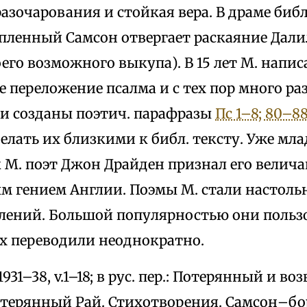
азочарования и стойкая вера. В драме биб
(пленный Самсон отвергает раскаяние Дали
его возможного выкупа). В 15 лет М. напис
 переложение псалма и с тех пор много ра
ли созданы поэтич. парафразы
Пс 1–8; 80–8
елать их близкими к библ. тексту. Уже мл
 М. поэт Джон Драйден признал его вели
м гением Англии. Поэмы М. стали настоль
лений. Большой популярностью они пользо
их переводили неоднократно.
1931–38, v.1–18; в рус. пер.: Потерянный и 
Потерянный Рай. Стихотворения. Самсон–боре