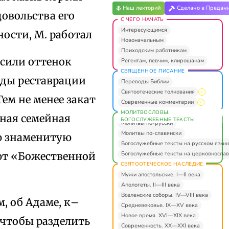
Наш лекторий
Сделано в Предан
довольства его
С ЧЕГО НАЧАТЬ
Интересующимся
ости, М. работал
Новоначальным
Приходским работникам
осили оттенок
Регентам, певчим, клирошанам
СВЯЩЕННОЕ ПИСАНИЕ
оды реставрации
Переводы Библии
Святоотеческие толкования
Тем не менее закат
Современные комментарии
МОЛИТВОСЛОВЫ.
чная семейная
БОГОСЛУЖЕБНЫЕ ТЕКСТЫ
Молитвы по-русски
Молитвы по-славянски
ою знаменитую
Богослужебные тексты на русском язык
Богослужебные тексты на церковнослав
ают «Божественной
СВЯТООТЕЧЕСКОЕ НАСЛЕДИЕ
Мужи апостольские. I—II века
Апологеты. II—III века
Вселенские соборы. IV—VIII века
м, об Адаме, к–
Средневековье. IX—XV века
Новое время. XVI—XIX века
 чтобы разделить
Современность. XX—XXI века