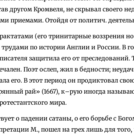
 став другом Кромвеля, не скрывал своего не
ми приемами. Отойдя от политич. деятельн
трактатами (его тринитарные воззрения н
 трудами по истории Англии и России. В г
 писателя защитила его от преследований. 
чален. Поэт ослеп, жил в бедности; неуда
ла его. В этот период он продиктовал св
рянный рай» (1667), к–рую иногда назыв
ротестантского мира.
вует о падении сатаны, о его борьбе с Бого
претации М., пошел на грех лишь для того,