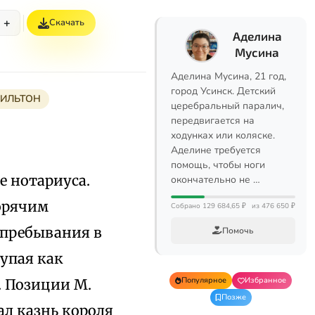
+
Скачать
Аделина
Мусина
Аделина Мусина, 21 год,
город Усинск. Детский
ИЛЬТОН
церебральный паралич,
передвигается на
ходунках или коляске.
Аделине требуется
помощь, чтобы ноги
ье нотариуса.
окончательно не …
горячим
Собрано 129 684,65 ₽
из 476 650 ₽
 пребывания в
Помочь
тупая как
Популярное
Избранное
. Позиции М.
Позже
ал казнь короля