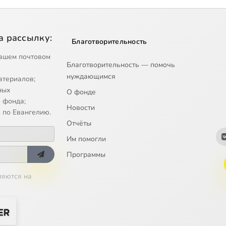
а рассылку:
Благотворительность
ашем почтовом
Благотворительность — помочь
нуждающимся
атериалов;
ных
О фонде
 фонда;
Новости
 по Евангелию.
Отчёты
Им помогли
Программы
ляются на