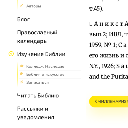
Авторы
т.45).
Блог
 А н и к с т 
Православный
вып.2; ИВЛ, 
календарь
1959, № 1; С а
Изучение Библии
его жизнь и ли
N.Y., 1926; S a
Колледж Наследие
Библия в искусстве
and the Purita
Записаться
Читать Библию
МИЛЛЕНАРИЗ
Рассылки и
уведомления