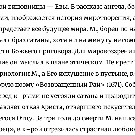
ой виновницы — Евы. В рассказе ангела, б
ми, изображается история миротворения, 
редстает все будущее мира. М., борец по н
л образ сатаны, хотя ни на минуту не сом
ти Божьего приговора. Для мировоззрения
ие он мыслил в плане этическом. Не крест 
риологии М., а Его искушение в пустыне, 
рую поэму «Возвращенный Рай» (1671). Со
еред к–рыми не устояли сатана и прародит
вляет отказ Христа, отвергшего искусител
ося Отцу. За три года до смерти М. напис
ц», в к–рой отразилась страстная любовь 