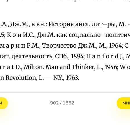
А.А., Дж.М., в кн.: История англ. лит–ры, М. — 
т.5; К о н И.С., Дж.М. как социально–полити
 м а р и н Р.М., Творчество Дж.М., М., 1964; С о 
т. деятельность, СПб., 1894; H a n f o r d J.,
 u r a t D., Milton. Man and Thinker, L., 1946; W o
n Revolution, L. — N.Y., 1963.
902 / 1862
М
МИ