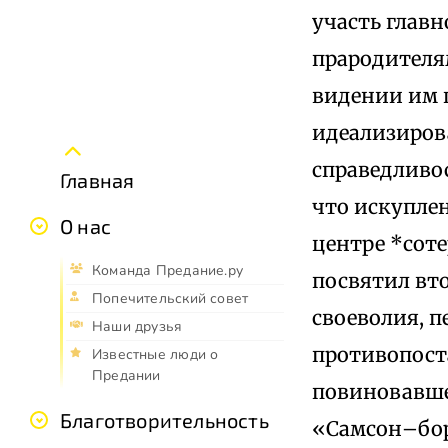
участь главн
прародителя
видении им п
идеализирова
справедливос
Главная
что искуплен
О нас
центре *соте
Команда Предание.ру
посвятил вто
Попечительский совет
своеволия, п
Наши друзья
противопоста
Известные люди о
Предании
повиновавшег
Благотворительность
«Самсон–боре