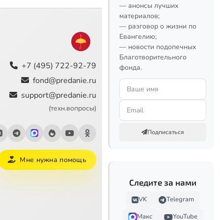
— анонсы лучших
материалов;
— разговор о жизни по
Евангелию;
— новости подопечных
Благотворительного
+7 (495) 722-92-79
фонда.
fond@predanie.ru
support@predanie.ru
(техн.вопросы)
Подписаться
Мне нужна помощь
Следите за нами
VK
Telegram
Макс
YouTube