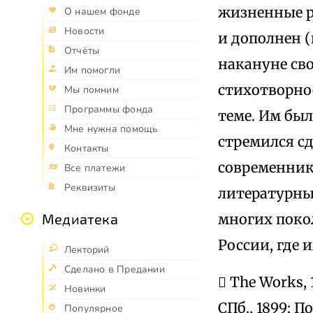
жизненные р
О нашем фонде
Новости
и дополнен 
Отчёты
накануне сво
Им помогли
стихотворное
Мы помним
Программы фонда
теме. Им бы
Мне нужна помощь
стремился сд
Контакты
современник
Все платежи
Реквизиты
литературны
многих поко
Медиатека
России, где 
Лекторий
Сделано в Предании
 The Works, 
Новинки
СПб., 1899; 
Популярное