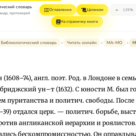
ческий словарь
−
Оглавление
Целиком
125%
андр, протоиерей
На страничку книги
Библиологический словарь
Читать онлайн
МА–МО
М
 (1608–74), англ. поэт. Род. в Лондоне в сем
бриджский ун–т (1632). С юности М. был 
м пуританства и политич. свободы. После
–39) отдался церк. — политич. борьбе, выс
ротив англиканской иерархии и роялистов
чались бескомпромиссностью. Он оправдыв