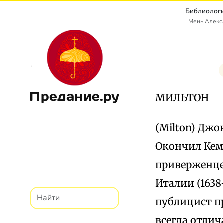
Библиологи
Мень Алекс
Предание.ру
МИЛЬТОН
(Milton) Джон
Окончил Кем
приверженце
Италии (1638
публицист п
всегда отли