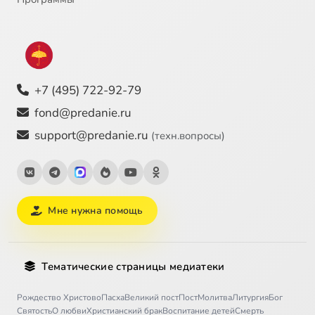
+7 (495) 722-92-79
fond@predanie.ru
support@predanie.ru
(техн.вопросы)
Мне нужна помощь
Тематические страницы медиатеки
Рождество Христово
Пасха
Великий пост
Пост
Молитва
Литургия
Бог
Святость
О любви
Христианский брак
Воспитание детей
Смерть