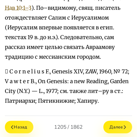
Нав 10:1–3
). По–видимому, свящ. писатель
отождествляет Салим с Иерусалимом
(Иерусалим впервые появляется в егип.
текстах 19 в. до н.э.). Следовательно, сам
рассказ имеет целью связать Авраамову
традицию с мессианским городом.
 C o r n e l i u s F., Genesis XIV, ZAW, 1960, № 72;
V a w t e r B., On Genesis: a new Reading, Garden
City (N.Y.) — L., 1977; см. также лит–ру в ст.:
Патриархи; Пятикнижие; Хапиру.
1205 / 1862
Назад
Далее