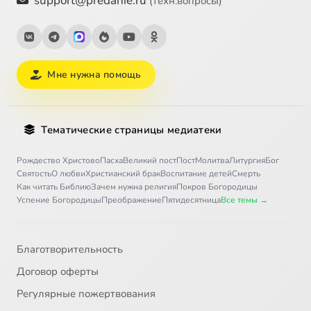
support@predanie.ru
(техн.вопросы)
Мне нужна помощь
Тематические страницы медиатеки
Рождество Христово
Пасха
Великий пост
Пост
Молитва
Литургия
Бог
Святость
О любви
Христианский брак
Воспитание детей
Смерть
Как читать Библию
Зачем нужна религия
Покров Богородицы
Успение Богородицы
Преображение
Пятидесятница
Все темы →
Благотворительность
Договор оферты
Регулярные пожертвования