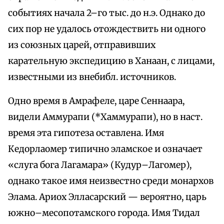
событиях начала 2–го тыс. до н.э. Однако до
сих пор не удалось отождествить ни одного
из союзных царей, отправивших
карательную экспедицию в Ханаан, с лицами,
известными из внебибл. источников.
Одно время в Амрафеле, царе Сеннаара,
видели Аммурапи (*Хаммурапи), но в наст.
время эта гипотеза оставлена. Имя
Кедорлаомер типично эламское и означает
«слуга бога Лагамара» (Кудур–Лагомер),
однако такое имя неизвестно среди монархов
Элама. Ариох Элласарский — вероятно, царь
южно–месопотамского города. Имя Тидал