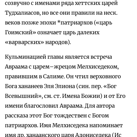
созвучно с именами ряда хеттских царей
Тудхалиасов, но все они правили на неск.
веков позже эпохи *патриархов («царь
Гоимский» означает царь далеких
«варварских» народов).
Кульминацией главы является встреча
Авраама с царем–жрецом Мелхиседеком,
правившим в Салиме. Он чтил верховного
Бога хананеев Эля Элиона (син. пер. «Бог
Всевышний», см. ст. Имена Божии) и от Его
имени благословил Авраама. Для автора
рассказа этот Бог тождествен с Богом
патриархов. Имя Мелхиседека напоминает
имя др. ханаанского царя Адониседека (Ис