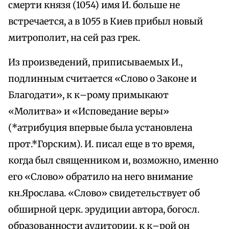
смерти князя (1054) имя И. больше не
встречается, а в 1055 в Киев прибыл новый
митрополит, на сей раз грек.
Из произведений, приписываемых И.,
подлинным считается «Слово о Законе и
Благодати», к к–рому примыкают
«Молитва» и «Исповедание веры»
(*атрибуция впервые была установлена
прот.*Горским). И. писал еще в то время,
когда был священником и, возможно, именно
его «Слово» обратило на него внимание
кн.Ярослава. «Слово» свидетельствует об
обширной церк. эрудиции автора, богосл.
образованности аудитории, к к–рой он