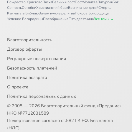
Рождество Христово
Пасха
Великий пост
Пост
Молитва
Литургия
Бог
Святость
О любви
Христианский брак
Воспитание детей
Смерть
Как читать Библию
Зачем нужна религия
Покров Богородицы
Успение Богородицы
Преображение
Пятидесятница
Все темы →
Благотворительность
Договор оферты
Регулярные пожертвования
Безопасность платежей
Политика возврата
О проекте
Политика персональных данных
© 2008 — 2026 Благотворительный фонд «Предание»
НКО №7712031589
Пожертвование согласно ст.582 ГК РФ. Без налога
(НДС)