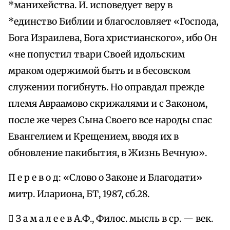
*манихейства. И. исповедует веру в
*единство Библии и благословляет «Господа,
Бога Израилева, Бога христианского», ибо Он
«не попустил твари Своей идольским
мраком одержимой быть и в бесовском
служении погибнуть. Но оправдал прежде
племя Авраамово скрижалями и с Законом,
после же через Сына Своего все народы спас
Евангелием и Крещением, вводя их в
обновление пакибытия, в Жизнь Вечную».
П е р е в о д: «Слово о Законе и Благодати»
митр. Илариона, БТ, 1987, сб.28.
 З а м а л е е в А.Ф., Филос. мысль в ср. — век.