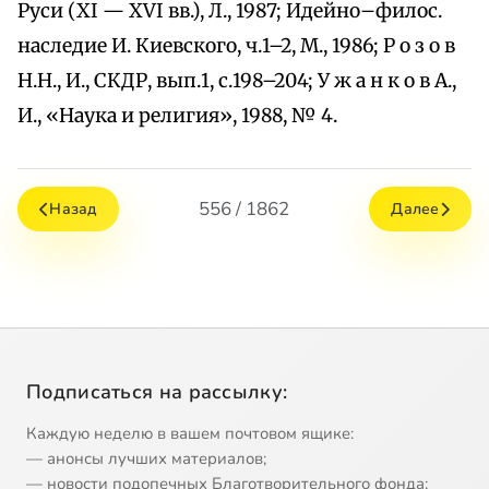
Руси (ХI — XVI вв.), Л., 1987; Идейно–филос.
наследие И. Киевского, ч.1–2, М., 1986; Р о з о в
Н.Н., И., СКДР, вып.1, с.198–204; У ж а н к о в А.,
И., «Наука и религия», 1988, № 4.
556 / 1862
Назад
Далее
Подписаться на рассылку:
Каждую неделю в вашем почтовом ящике:
— анонсы лучших материалов;
— новости подопечных Благотворительного фонда;