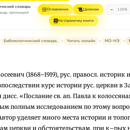
ческий словарь
−
Оглавление
Целиком
125%
андр, протоиерей
На страничку книги
Библиологический словарь
Читать онлайн
МО–НЭ
сеевич (1868–1919), рус. правосл. историк 
 впоследствии курс истории рус. церкви в З
 дисс. «Послание св. ап. Павла к колоссянам
ым полным исследованием по этому вопрос
Автор уделяет много места истории и топо
ам церкви и обстоятельствам, при к–рых 