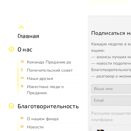
Подписаться н
Главная
Каждую неделю в в
О нас
ящике:
— анонсы лучших м
Команда Предание.ру
— новости подопеч
Благотворительного
Попечительский совет
— разговор о жизни
Наши друзья
Известные люди о
Предании
Благотворительность
Рассылки осуществ
О нашем фонде
платформе
Новости