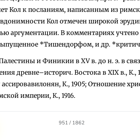
ет Кол к посланиям, написанным из римски
севдонимности Кол отмечен широкой эруди
ью аргументации. В комментариях учтено 
 выпущенное *Тишендорфом, и др. *критич
Палестины и Финикии в XV в. до н. э. в свя
ения древне–историч. Востока в XIX в., К., 
 ассировавилонян, К., 1905; Отношение хри
мской империи, К., 1916.
951 / 1862