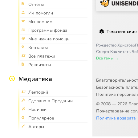
Отчёты
Им помогли
Мы помним
Программы фонда
Тематические
Мне нужна помощь
Рождество Христово
П
Контакты
Смерть
Как читать Б
Все платежи
Все темы →
Реквизиты
Медиатека
Благотворительнос
Безопасность плат
Лекторий
Политика персонал
Сделано в Предании
© 2008 — 2026 Бла
Новинки
Пожертвование согл
Политика возврата
Популярное
Авторы