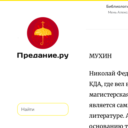
Библиологи
Мень Алекс
Предание.ру
МУХИН
Николай Федо
КДА, где вел
магистерская
является сам
литературе. 
основанию т