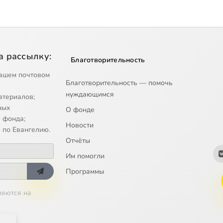
а рассылку:
Благотворительность
ашем почтовом
Благотворительность — помочь
нуждающимся
атериалов;
ных
О фонде
 фонда;
Новости
 по Евангелию.
Отчёты
Им помогли
Программы
ляются на