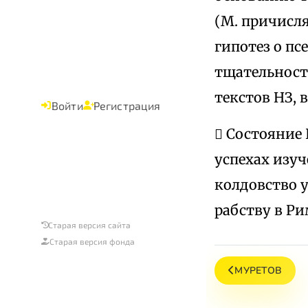
(М. причисля
гипотез о п
тщательност
текстов НЗ,
Войти
Регистрация
 Состояние 
успехах изуч
колдовство у
рабству в Ри
Старая версия сайта
Старая версия фонда
МУРЕТОВ