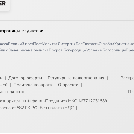
 страницы медиатеки
асха
Великий пост
Пост
Молитва
Литургия
Бог
Святость
О любви
Христианс
иблию
Зачем нужна религия
Покров Богородицы
Успение Богородицы
Пре
ть
|
Договор оферты
|
Регулярные пожертвования
|
Распр
ежей
|
Политика возврата
|
О проекте
|
ьных данных
По
готворительный фонд «Предание» НКО №7712031589
асно ст.582 ГК РФ. Без налога (НДС)
|