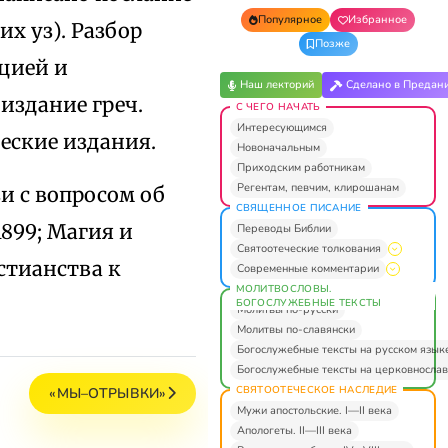
Популярное
Избранное
х уз). Разбор
Позже
цией и
Наш лекторий
Сделано в Предан
издание греч.
С ЧЕГО НАЧАТЬ
Интересующимся
еские издания.
Новоначальным
Приходским работникам
Регентам, певчим, клирошанам
зи с вопросом об
СВЯЩЕННОЕ ПИСАНИЕ
1899; Магия и
Переводы Библии
Святоотеческие толкования
стианства к
Современные комментарии
МОЛИТВОСЛОВЫ.
БОГОСЛУЖЕБНЫЕ ТЕКСТЫ
Молитвы по-русски
Молитвы по-славянски
Богослужебные тексты на русском язык
Богослужебные тексты на церковнослав
СВЯТООТЕЧЕСКОЕ НАСЛЕДИЕ
«МЫ–ОТРЫВКИ»
Мужи апостольские. I—II века
Апологеты. II—III века