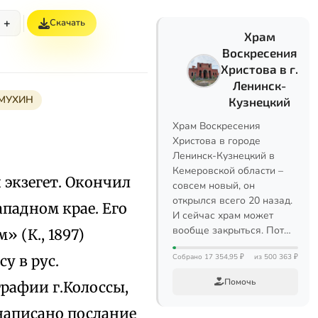
+
Скачать
Храм
Воскресения
Христова в г.
Ленинск-
МУХИН
Кузнецкий
Храм Воскресения
Христова в городе
Ленинск-Кузнецкий в
Кемеровской области –
и экзегет. Окончил
совсем новый, он
открылся всего 20 назад.
ападном крае. Его
И сейчас храм может
вообще закрыться. Пот…
» (К., 1897)
у в рус.
Собрано 17 354,95 ₽
из 500 363 ₽
Помочь
графии г.Колоссы,
написано послание