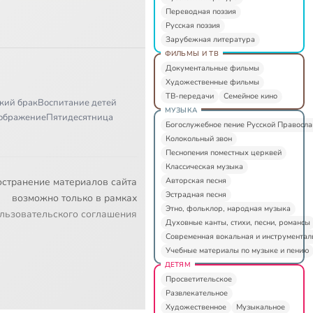
Переводная поэзия
Русская поэзия
Зарубежная литература
ФИЛЬМЫ И ТВ
Документальные фильмы
Художественные фильмы
ТВ-передачи
Семейное кино
кий брак
Воспитание детей
МУЗЫКА
ображение
Пятидесятница
Богослужебное пение Русской Правосл
Колокольный звон
Песнопения поместных церквей
Классическая музыка
Авторская песня
остранение материалов сайта
Эстрадная песня
возможно только в рамках
Этно, фольклор, народная музыка
льзовательского соглашения
Духовные канты, стихи, песни, романсы
Современная вокальная и инструментал
Учебные материалы по музыке и пению
ДЕТЯМ
Просветительское
Развлекательное
Художественное
Музыкальное