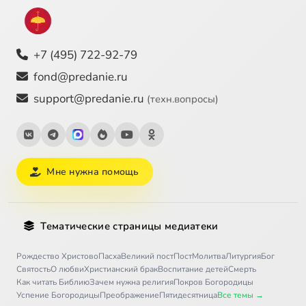
+7 (495) 722-92-79
fond@predanie.ru
support@predanie.ru
(техн.вопросы)
Мне нужна помощь
Тематические страницы медиатеки
Рождество Христово
Пасха
Великий пост
Пост
Молитва
Литургия
Бог
Святость
О любви
Христианский брак
Воспитание детей
Смерть
Как читать Библию
Зачем нужна религия
Покров Богородицы
Успение Богородицы
Преображение
Пятидесятница
Все темы →