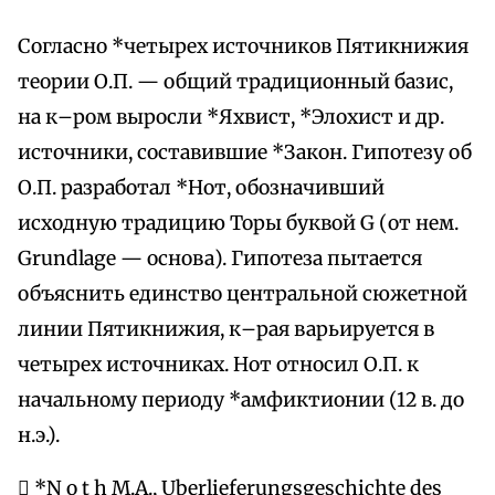
Согласно *четырех источников Пятикнижия
теории О.П. — общий традиционный базис,
на к–ром выросли *Яхвист, *Элохист и др.
источники, составившие *Закон. Гипотезу об
О.П. разработал *Нот, обозначивший
исходную традицию Торы буквой G (от нем.
Grundlage — основа). Гипотеза пытается
объяснить единство центральной сюжетной
линии Пятикнижия, к–рая варьируется в
четырех источниках. Нот относил О.П. к
начальному периоду *амфиктионии (12 в. до
н.э.).
 *N o t h M.A., Uberlieferungsgeschichte des