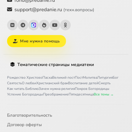
fond@predanie.ru
support@predanie.ru
(техн.вопросы)
Мне нужна помощь
Тематические страницы медиатеки
Рождество Христово
Пасха
Великий пост
Пост
Молитва
Литургия
Бог
Святость
О любви
Христианский брак
Воспитание детей
Смерть
Как читать Библию
Зачем нужна религия
Покров Богородицы
Успение Богородицы
Преображение
Пятидесятница
Все темы →
Благотворительность
Договор оферты