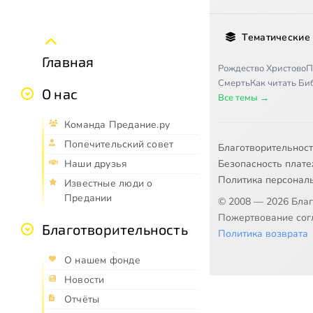
Тематические
Главная
Рождество Христово
П
Смерть
Как читать Б
О нас
Все темы →
Команда Предание.ру
Попечительский совет
Благотворительнос
Безопасность плат
Наши друзья
Политика персонал
Известные люди о
Предании
© 2008 — 2026 Бла
Пожертвование согл
Благотворительность
Политика возврата
О нашем фонде
Новости
Отчёты