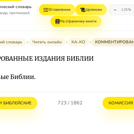
ческий словарь
−
Оглавление
Целиком
125%
андр, протоиерей
На страничку книги
ий словарь
Читать онлайн
КА–КО
КОММЕНТИРОВАН
ОВАННЫЕ ИЗДАНИЯ БИБЛИИ
вые Библии.
723 / 1862
 БИБЛЕЙСКИЕ
КОМИССИЯ 