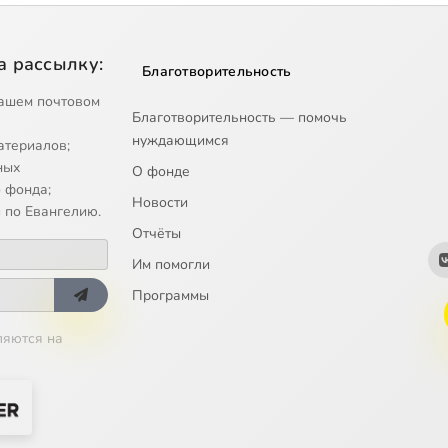
а рассылку:
Благотворительность
ашем почтовом
Благотворительность — помочь
нуждающимся
атериалов;
ных
О фонде
 фонда;
Новости
 по Евангелию.
Отчёты
Им помогли
Программы
ляются на