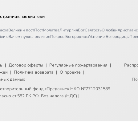
 страницы медиатеки
асха
Великий пост
Пост
Молитва
Литургия
Бог
Святость
О любви
Христианс
иблию
Зачем нужна религия
Покров Богородицы
Успение Богородицы
Пре
ть
|
Договор оферты
|
Регулярные пожертвования
|
Распр
ежей
|
Политика возврата
|
О проекте
|
ьных данных
По
готворительный фонд «Предание» НКО №7712031589
асно ст.582 ГК РФ. Без налога (НДС)
|