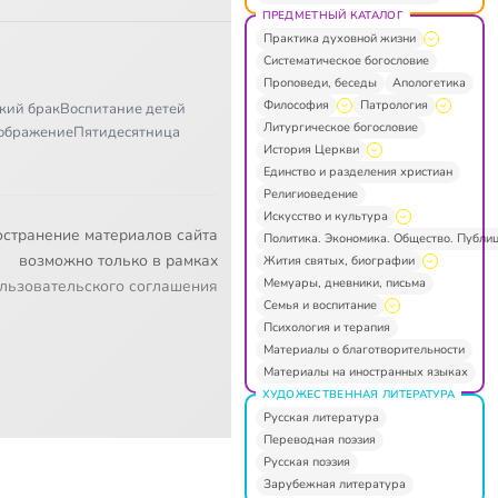
ПРЕДМЕТНЫЙ КАТАЛОГ
Практика духовной жизни
Систематическое богословие
Проповеди, беседы
Апологетика
Философия
Патрология
кий брак
Воспитание детей
Литургическое богословие
ображение
Пятидесятница
История Церкви
Единство и разделения христиан
Религиоведение
Искусство и культура
остранение материалов сайта
Политика. Экономика. Общество. Публи
возможно только в рамках
Жития святых, биографии
Мемуары, дневники, письма
льзовательского соглашения
Семья и воспитание
Психология и терапия
Материалы о благотворительности
Материалы на иностранных языках
ХУДОЖЕСТВЕННАЯ ЛИТЕРАТУРА
Русская литература
Переводная поэзия
Русская поэзия
Зарубежная литература