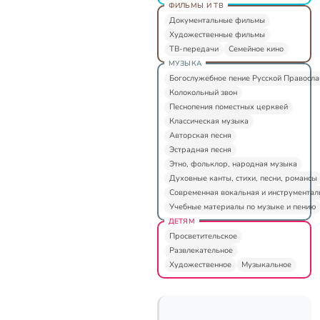
ФИЛЬМЫ И ТВ
Документальные фильмы
Художественные фильмы
ТВ-передачи
Семейное кино
МУЗЫКА
Богослужебное пение Русской Правосл
Колокольный звон
Песнопения поместных церквей
Классическая музыка
Авторская песня
Эстрадная песня
Этно, фольклор, народная музыка
Духовные канты, стихи, песни, романсы
Современная вокальная и инструментал
Учебные материалы по музыке и пению
ДЕТЯМ
Просветительское
Развлекательное
Художественное
Музыкальное