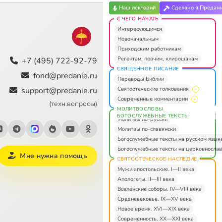
Наш лекторий
Сделано в Предан
С ЧЕГО НАЧАТЬ
Интересующимся
Новоначальным
Приходским работникам
Регентам, певчим, клирошанам
+7 (495) 722-92-79
СВЯЩЕННОЕ ПИСАНИЕ
fond@predanie.ru
Переводы Библии
Святоотеческие толкования
support@predanie.ru
Современные комментарии
(техн.вопросы)
МОЛИТВОСЛОВЫ.
БОГОСЛУЖЕБНЫЕ ТЕКСТЫ
Молитвы по-русски
Молитвы по-славянски
Богослужебные тексты на русском язык
Богослужебные тексты на церковнослав
Мне нужна помощь
СВЯТООТЕЧЕСКОЕ НАСЛЕДИЕ
Мужи апостольские. I—II века
Апологеты. II—III века
Вселенские соборы. IV—VIII века
Средневековье. IX—XV века
Новое время. XVI—XIX века
Современность. XX—XXI века