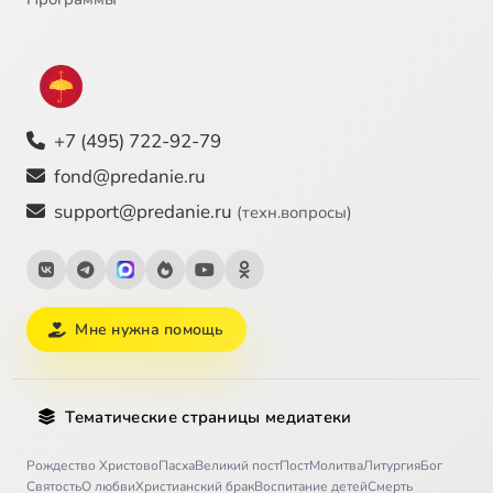
+7 (495) 722-92-79
fond@predanie.ru
support@predanie.ru
(техн.вопросы)
Мне нужна помощь
Тематические страницы медиатеки
Рождество Христово
Пасха
Великий пост
Пост
Молитва
Литургия
Бог
Святость
О любви
Христианский брак
Воспитание детей
Смерть