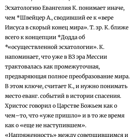
Эсхатологию Евангелия К. понимает иначе,
чем *Швейцер А., сводивший ее к «вере
Иисуса в скорый конец мира». Т. зр. К. ближе
всего к концепции *Додда об
*«осуществленной эсхатологии». К.
напоминает, что уже в ВЗ эра Мессии
трактовалась как промежуточная,
предваряющая полное преобразование мира.
В этом ключе, считает К., и нужно понимать
место еванг. событий в истории спасения.
Христос говорил о Царстве Божьем как о
чем–то, что «уже пришло» и в то же время
как о «еще не наступившем».
«Напряженность» между совершившимся и