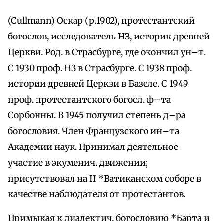
(Cullmann) Оскар (р.1902), протестантский
богослов, исследователь НЗ, историк древней
Церкви. Род. в Страсбурге, где окончил ун–т.
С 1930 проф. НЗ в Страсбурге. С 1938 проф.
истории древней Церкви в Базеле. С 1949
проф. протестантского богосл. ф–та
Сорбонны. В 1945 получил степень д–ра
богословия. Член Французского ин–та
Академии наук. Принимал деятельное
участие в экуменич. движении;
присутствовал на II *Ватиканском соборе в
качестве наблюдателя от протестантов.
Примыкая к диалектич. богословию *Барта и