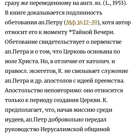
сразу же переведенному на англ. яз. (L., 1953).
В книге доказывается подлинность
обетования ап.Петру (
Мф 16:17–19
), хотя автор
относит его к моменту *Тайной Вечери.
Обетование свидетельствует о первенстве
ап.Петра и о том, что Церковь основана по
воле Христа. Но, в отличие от католич. и
правосл. экзегетов, К. не связывает служение
ап.Петра и др. апостолов с идеей преемства.
Апостольство неповторимо: оно относится
только к периоду создания Церкви. К.
предполагает, что, начав миссию среди
иудеев, ап.Петр добровольно передал
руководство Иерусалимской общиной