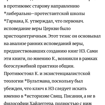
в противовес старому направлению
*либерально–протестантской школы
*Гарнака, К. утверждал, что первонач.
исповедание веры Церкви было
христоцентричным. Этот тезис он основывал
на анализе ранних исповеданий веры,
предшествовавших созданию книг НЗ. Сами
эти книги, по мнению К., возникли в рамках
богослужебной практики общин.
Противостоял К. и экзистенциалистской
теологии *Бультмана, поскольку был
убежден, что ключ к НЗ следует искать
именно в *историзме Свящ. Писания, а не в
философии Хайдеггера, полностью с ним