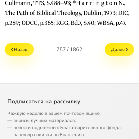
Cullmann, TTS, S.488–93; *H a r r i n g t o n N.,
The Path of Biblical Theology, Dublin, 1973; DIC,
p.289; ODCC, p.365; RGG, Bd.7, S.40; WBSA, p.47.
757 / 1862
Назад
Далее
Подписаться на рассылку:
Каждую неделю в вашем почтовом ящике:
— анонсы лучших материалов;
— новости подопечных Благотворительного фонда;
— разговор о жизни по Евангелию.