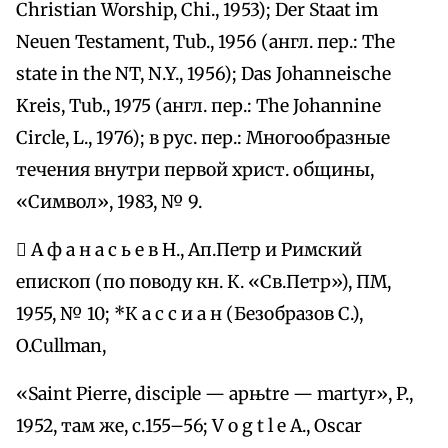
Christian Worship, Chi., 1953); Der Staat im
Neuen Testament, Tub., 1956 (англ. пер.: The
state in the NT, N.Y., 1956); Das Johanneische
Kreis, Tub., 1975 (англ. пер.: The Johannine
Circle, L., 1976); в рус. пер.: Многообразные
течения внутри первой христ. общины,
«Символ», 1983, № 9.
 А ф а н а с ь е в Н., Ап.Петр и Римский
епископ (по поводу кн. К. «Св.Петр»), ПМ,
1955, № 10; *К а с с и а н (Безобразов С.),
O.Cullman,
«Saint Pierre, disciple — apњtre — martyr», P.,
1952, там же, с.155–56; V o g t l e A., Oscar