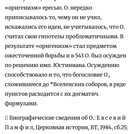
«оригенизм» ересью. О. нередко
приписывалось то, чему он не учил,
искажались его идеи, не учитывалось, что О.
считал свои гипотезы проблематичными. В
результате «оригенизм» стал предметом
ожесточенной борьбы и в 543 О. был осужден
по решению имп. Юстиниана. Осуждению
способствовало и то, что богословие О.,
сложившееся до *Вселенских соборов, в ряде
пунктов расходится с их догматич.
формулами.
 Биографические сведения об О.: Е в с е в и й
П а м ф и л, Церковная история, БТ, 1984, сб.25;