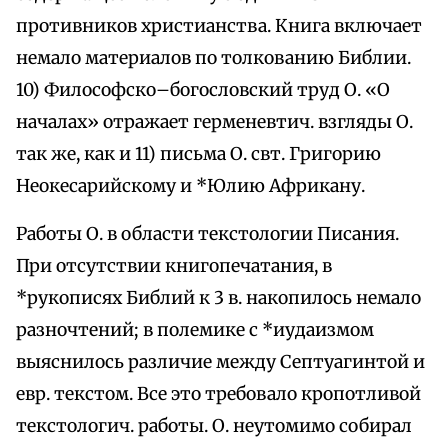
противников христианства. Книга включает
немало материалов по толкованию Библии.
10) Философско–богословский труд О. «О
началах» отражает герменевтич. взгляды О.
так же, как и 11) письма О. свт. Григорию
Неокесарийскому и *Юлию Африкану.
Работы О. в области текстологии Писания.
При отсутствии книгопечатания, в
*рукописях Библий к 3 в. накопилось немало
разночтений; в полемике с *иудаизмом
выяснилось различие между Септуагинтой и
евр. текстом. Все это требовало кропотливой
текстологич. работы. О. неутомимо собирал