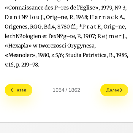
«Connaissance des P–res de l’Eglise», 1979, № 3;
D a n i № l o u J., Orig–ne, P., 1948; H a r n a c k A.,
Origenes, RGG, Bd.4, S.780 ff.; *P r a t F., Orig–ne,
le th№ologien et l’ex№g–te, P., 1907; R e j m e r J.,
«Hexapla» w twоrczosci Orygynesa,
«Meanoler», 1980, z.5/6; Studia Patristica, B., 1985,
v.16, p. 219–78.
1054 / 1862
Назад
Далее