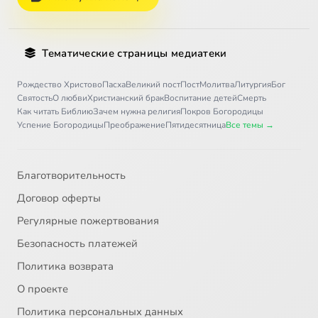
Тематические страницы медиатеки
Рождество Христово
Пасха
Великий пост
Пост
Молитва
Литургия
Бог
Святость
О любви
Христианский брак
Воспитание детей
Смерть
Как читать Библию
Зачем нужна религия
Покров Богородицы
Успение Богородицы
Преображение
Пятидесятница
Все темы →
Благотворительность
Договор оферты
Регулярные пожертвования
Безопасность платежей
Политика возврата
О проекте
Политика персональных данных