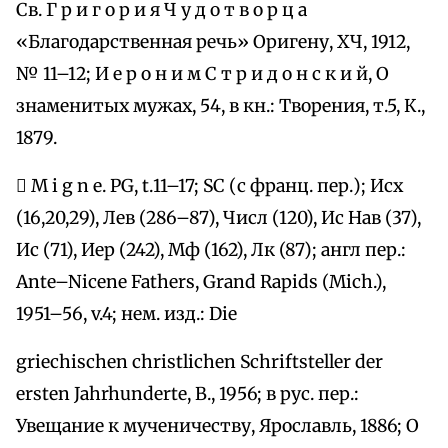
Св. Г р и г о р и я Ч у д о т в о р ц а
«Благодарственная речь» Оригену, ХЧ, 1912,
№ 11–12; И е р о н и м С т р и д о н с к и й, О
знаменитых мужах, 54, в кн.: Творения, т.5, К.,
1879.
 M i g n e. PG, t.11–17; SC (с франц. пер.); Исх
(16,20,29), Лев (286–87), Числ (120), Ис Нав (37),
Ис (71), Иер (242), Мф (162), Лк (87); англ пер.:
Ante–Nicene Fathers, Grand Rapids (Mich.),
1951–56, v.4; нем. изд.: Die
griechischen christlichen Schriftsteller der
ersten Jahrhunderte, B., 1956; в рус. пер.:
Увещание к мученичеству, Ярославль, 1886; О