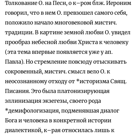
Толкование О. на Песн, о к–ром блж. Иероним
говорил, что в нем О. превзошел самого себя,
положило начало многовековой мистич.
традиции. В картине земной любви О. увидел
прообраз небесной любви Христа к человеку
(эта тема впервые появляется уже у ап.
Павла). Но стремление повсюду отыскивать
сокровенный, мистич. смысл вело О. к
неосознанному отходу от *историзма Свящ.
Писания. Это была платонизирующая
эллинизация экзегезы, своего рода
*демифологизация, подменявшая диалог
Бога и человека в конкретной истории
диалектикой, к–рая относилась лишь к