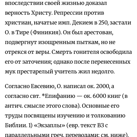
впоследствии своей жизнью доказал
верность Христу. Репрессии против
христиан, начатые имп. Декием в 250, застали
О. в Тире (Финикия). Он был арестован,
подвергнут изощренным пыткам, но не
отрекся от веры. Смерть гонителя освободила
его от заточения; однако после перенесенных
мук престарелый учитель жил недолго.
Согласно Евсевию, О. написал ок. 2000, а
согласно свт. *Епифанию — ок. 6000 книг (в
антич. смысле этого слова). Основные его
труды посвящены изучению и толкованию
Библии. 1) «Экзаплы» (евр. текст ВЗ с
параллельными греч. переводами; см. ниже).