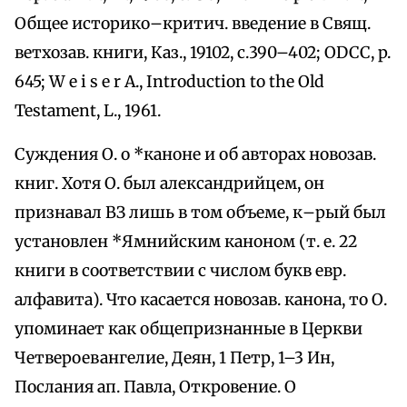
Общее историко–критич. введение в Свящ.
ветхозав. книги, Каз., 19102, с.390–402; ODCC, p.
645; W е i s e r A., Introduction to the Old
Testament, L., 1961.
Суждения О. о *каноне и об авторах новозав.
книг. Хотя О. был александрийцем, он
признавал ВЗ лишь в том объеме, к–рый был
установлен *Ямнийским каноном (т. е. 22
книги в соответствии с числом букв евр.
алфавита). Что касается новозав. канона, то О.
упоминает как общепризнанные в Церкви
Четвероевангелие, Деян, 1 Петр, 1–3 Ин,
Послания ап. Павла, Откровение. О