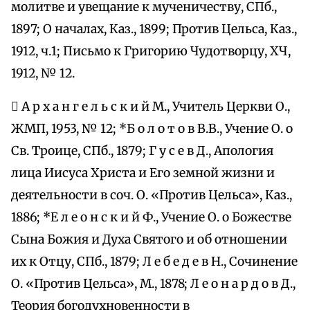
молитве и увещание к мученичеству, СПб.,
1897; О началах, Каз., 1899; Против Цельса, Каз.,
1912, ч.1; Письмо к Григорию Чудотворцу, ХЧ,
1912, № 12.
 А р х а н г е л ь с к и й М., Учитель Церкви О.,
ЖМП, 1953, № 12; *Б о л о т о в В.В., Учение О. о
Св. Троице, СПб., 1879; Г у с е в Д., Апология
лица Иисуса Христа и Его земной жизни и
деятельности в соч. О. «Против Цельса», Каз.,
1886; *Е л е о н с к и й Ф., Учение О. о Божестве
Сына Божия и Духа Святого и об отношении
их к Отцу, СПб., 1879; Л е б е д е в Н., Сочинение
О. «Против Цельса», М., 1878; Л е о н а р д о в Д.,
Теория богодухновенности в