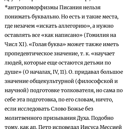
*антропоморфизмы Писания нельзя
понимать буквально. Но есть и такие места,
где незачем «искать аллегорию», а нужно
оставлять все «как написано» (Гомилия на
Числ XI). «Голая буква» может также иметь
пропедевтическое значение, т. к. «научает
людей, которые еще остаются детьми по
душе» (О началах, IV, 11). О. придавал большое
значение общекультурной (философской и
научной) подготовке толкователя, но сама по
себе эта подготовка, по его словам, ничто,
если исследовать Слово Божье без
молитвенного призывания Духа. Подобно
тому, как ап. Петр исповедал Иисуса Мессией