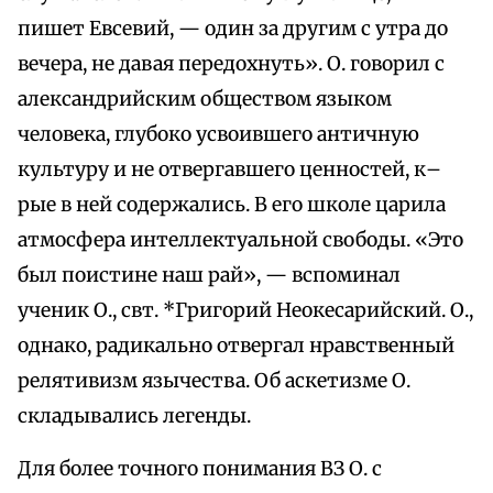
пишет Евсевий, — один за другим с утра до
вечера, не давая передохнуть». О. говорил с
александрийским обществом языком
человека, глубоко усвоившего античную
культуру и не отвергавшего ценностей, к–
рые в ней содержались. В его школе царила
атмосфера интеллектуальной свободы. «Это
был поистине наш рай», — вспоминал
ученик О., свт. *Григорий Неокесарийский. О.,
однако, радикально отвергал нравственный
релятивизм язычества. Об аскетизме О.
складывались легенды.
Для более точного понимания ВЗ О. с