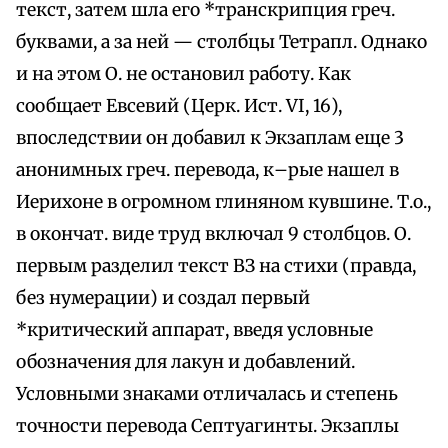
текст, затем шла его *транскрипция греч.
буквами, а за ней — столбцы Тетрапл. Однако
и на этом О. не остановил работу. Как
сообщает Евсевий (Церк. Ист. VI, 16),
впоследствии он добавил к Экзаплам еще 3
анонимных греч. перевода, к–рые нашел в
Иерихоне в огромном глиняном кувшине. Т.о.,
в окончат. виде труд включал 9 столбцов. О.
первым разделил текст ВЗ на стихи (правда,
без нумерации) и создал первый
*критический аппарат, введя условные
обозначения для лакун и добавлений.
Условными знаками отличалась и степень
точности перевода Септуагинты. Экзаплы