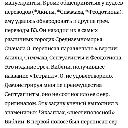
манускрипты. Кроме общепринятых у иудеев
переводов (*Акилы, *Симмаха, *Феодотиона),
ему удалось обнародовать и другие греч.
переводы ВЗ. Он находил их в самых
различных городах Средиземноморья.
Сначала О. переписал параллельно 4 версии:
Акилы, Симмаха, Септуагинты и Феодотиона.
Это издание греч. Библии, получившее
название «Тетрапл», О. не удовлетворило.
Демонстрируя многие преимущества
Септуагинты, оно не соотносило ее с евр.
оригиналом. Эту задачу ученый выполнил в
знаменитых *Экзаплах, «шестиполосной»
Библии. В первой полосе был переписан евр.