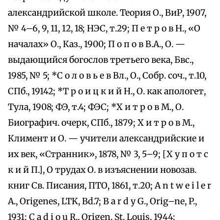
александрийской школе. Теория О., ВиР, 1907,
№ 4–6, 9, 11, 12, 18; НЭС, т.29; П е т р о в Н., «О
началах» О., Каз., 1900; П о п о в В.А., О. —
выдающийся богослов третьего века, Бвс.,
1985, № 5; *С о л о в ь е в Вл., О., Собр. соч., т.10,
СПб., 19142; *Т р о и ц к и й Н., О. как апологет,
Тула, 1908; ФЭ, т.4; ФЭС; *Х и т р о в М., О.
Биографич. очерк, СПб., 1879; Х и т р о в М.,
Климент и О. — учители александрийские и
их век, «Странник», 1878, № 3, 5–9; [Х у п о т с
к и й П.], О трудах О. в изъяснении новозав.
книг Св. Писания, ПТО, 1861, т.20; A n t w e i l e r
A., Origenes, LTK, Bd.7; B a r d y G., Orig–ne, P.,
1931; C a d i o u R., Origen, St. Louis, 1944;