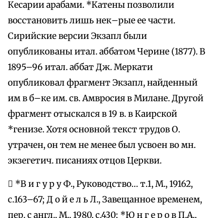
Кесарии арабами. *Катены позволили
восстановить лишь нек–рые ее части.
Сирийские версии Экзапл были
опубликованы итал. аббатом Черине (1877). В
1895–96 итал. аббат Дж. Меркати
опубликовал фрагмент Экзапл, найденный
им в б–ке им. св. Амвросия в Милане. Другой
фрагмент отыскался в 19 в. в Каирской
*генизе. Хотя основной текст трудов О.
утрачен, он тем не менее был усвоен во мн.
экзегетич. писаниях отцов Церкви.
 *В и г у р у Ф., Руководство… т.1, М., 19162,
с.163–67; Д о й е л ь Л., Завещанное временем,
пер. с англ., М., 1980, с.430; *Ю н г е р о в П.А.,