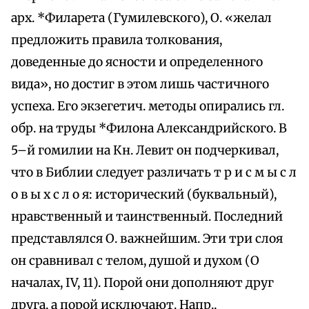
арх. *Филарета (Гумилевского), О. «желал
предложить правила толкования,
доведенные до ясности и определенного
вида», но достиг в этом лишь частичного
успеха. Его экзегетич. методы опирались гл.
обр. на труды *Филона Александрийского. В
5–й гомилии на Кн. Левит он подчеркивал,
что в Библии следует различать т р и с м ы с л
о в ы х с л о я: исторический (буквальный),
нравственный и таинственный. Последний
представлялся О. важнейшим. Эти три слоя
он сравнивал с телом, душой и духом (О
началах, IV, 11). Порой они дополняют друг
друга, а порой исключают. Напр.,