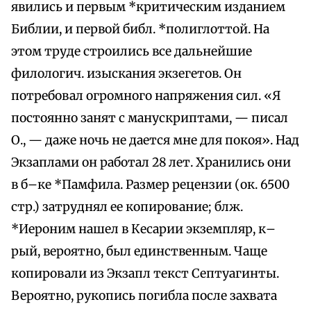
явились и первым *критическим изданием
Библии, и первой библ. *полиглоттой. На
этом труде строились все дальнейшие
филологич. изыскания экзегетов. Он
потребовал огромного напряжения сил. «Я
постоянно занят с манускриптами, — писал
О., — даже ночь не дается мне для покоя». Над
Экзаплами он работал 28 лет. Хранились они
в б–ке *Памфила. Размер рецензии (ок. 6500
стр.) затруднял ее копирование; блж.
*Иероним нашел в Кесарии экземпляр, к–
рый, вероятно, был единственным. Чаще
копировали из Экзапл текст Септуагинты.
Вероятно, рукопись погибла после захвата