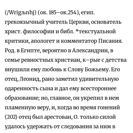
(/Wrigљnhj) (ок. 185–ок.254), егип.
грекоязычный учитель Церкви, основатель
христ. философии и библ. *текстуальной
критики, апологет и комментатор Писания.
Род. в Египте, вероятно в Александрии, в
семье ревностных христиан, к–рые с детства
внушили ему любовь к Слову Божьему. Его
отец, Леонид, рано заметил удивительную
одаренность сына и дал ему всестороннее
образование; но, главное, он укрепил в нем
пламенную веру, и, когда во время гонений
(202) отец был арестован, О. только силой
удалось удержать от следования за ним в