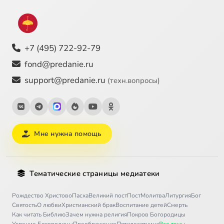
+7 (495) 722-92-79
fond@predanie.ru
support@predanie.ru
(техн.вопросы)
Мне нужна помощь
Тематические страницы медиатеки
Рождество Христово
Пасха
Великий пост
Пост
Молитва
Литургия
Бог
Святость
О любви
Христианский брак
Воспитание детей
Смерть
Как читать Библию
Зачем нужна религия
Покров Богородицы