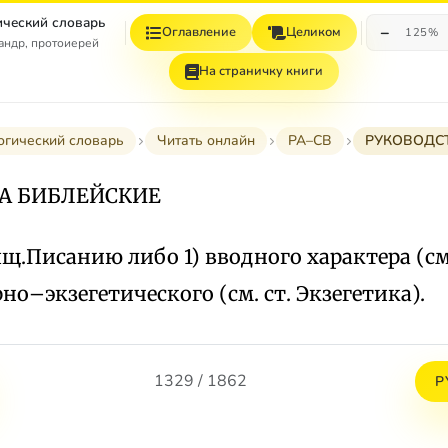
ческий словарь
−
Оглавление
Целиком
125%
андр, протоиерей
На страничку книги
огический словарь
Читать онлайн
РА–СВ
РУКОВОДСТ
А БИБЛЕЙСКИЕ
щ.Писанию либо 1) вводного характера (см.
рно–экзегетического (см. ст. Экзегетика).
1329 / 1862
Р