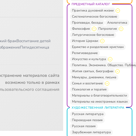
ПРЕДМЕТНЫЙ КАТАЛОГ
Практика духовной жизни
Систематическое богословие
Проповеди, беседы
Апологетика
Философия
Патрология
Литургическое богословие
кий брак
Воспитание детей
История Церкви
Единство и разделения христиан
ображение
Пятидесятница
Религиоведение
Искусство и культура
Политика. Экономика. Общество. Публи
Жития святых, биографии
остранение материалов сайта
Мемуары, дневники, письма
возможно только в рамках
Семья и воспитание
льзовательского соглашения
Психология и терапия
Материалы о благотворительности
Материалы на иностранных языках
ХУДОЖЕСТВЕННАЯ ЛИТЕРАТУРА
Русская литература
Переводная поэзия
Русская поэзия
Зарубежная литература