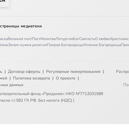
 страницы медиатеки
асха
Великий пост
Пост
Молитва
Литургия
Бог
Святость
О любви
Христианс
иблию
Зачем нужна религия
Покров Богородицы
Успение Богородицы
Пре
ть
|
Договор оферты
|
Регулярные пожертвования
|
Распр
ежей
|
Политика возврата
|
О проекте
|
ьных данных
По
готворительный фонд «Предание» НКО №7712031589
асно ст.582 ГК РФ. Без налога (НДС)
|