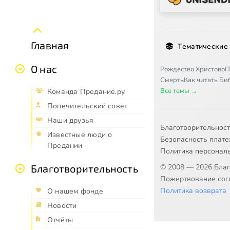
Главная
Тематические
О нас
Рождество Христово
П
Смерть
Как читать Б
Все темы →
Команда Предание.ру
Попечительский совет
Наши друзья
Благотворительнос
Известные люди о
Безопасность плат
Предании
Политика персонал
© 2008 — 2026 Бла
Благотворительность
Пожертвование согл
Политика возврата
О нашем фонде
Новости
Отчёты