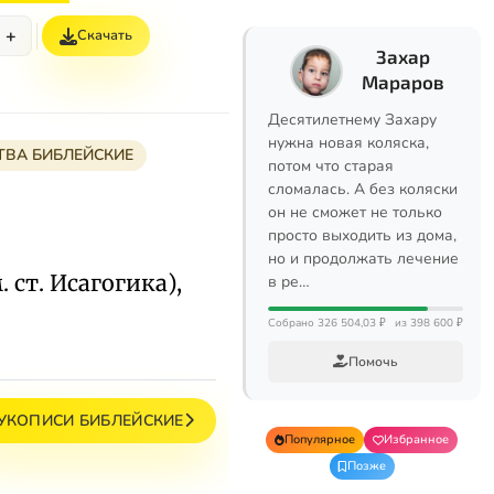
+
Скачать
Захар
Мараров
Десятилетнему Захару
нужна новая коляска,
ВА БИБЛЕЙСКИЕ
потом что старая
сломалась. А без коляски
он не сможет не только
просто выходить из дома,
но и продолжать лечение
 ст. Исагогика),
в ре…
Собрано 326 504,03 ₽
из 398 600 ₽
Помочь
УКОПИСИ БИБЛЕЙСКИЕ
Популярное
Избранное
Позже