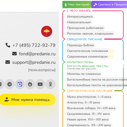
Наш лекторий
Сделано в Предан
С ЧЕГО НАЧАТЬ
Интересующимся
Новоначальным
Приходским работникам
Регентам, певчим, клирошанам
СВЯЩЕННОЕ ПИСАНИЕ
+7 (495) 722-92-79
Переводы Библии
Святоотеческие толкования
fond@predanie.ru
Современные комментарии
support@predanie.ru
МОЛИТВОСЛОВЫ.
БОГОСЛУЖЕБНЫЕ ТЕКСТЫ
Молитвы по-русски
(техн.вопросы)
Молитвы по-славянски
Богослужебные тексты на русском язык
Богослужебные тексты на церковнослав
СВЯТООТЕЧЕСКОЕ НАСЛЕДИЕ
Мужи апостольские. I—II века
Мне нужна помощь
Апологеты. II—III века
Вселенские соборы. IV—VIII века
Средневековье. IX—XV века
Новое время. XVI—XIX века
Современность. XX—XXI века