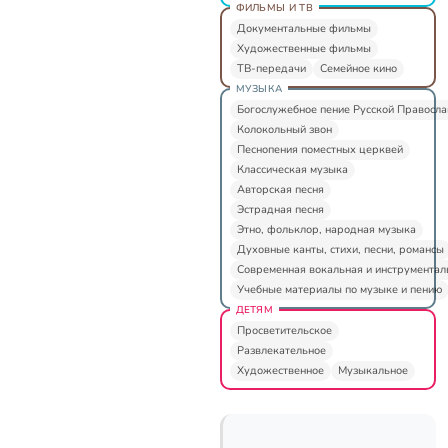
ФИЛЬМЫ И ТВ
Документальные фильмы
Художественные фильмы
ТВ-передачи
Семейное кино
МУЗЫКА
Богослужебное пение Русской Правосл
Колокольный звон
Песнопения поместных церквей
Классическая музыка
Авторская песня
Эстрадная песня
Этно, фольклор, народная музыка
Духовные канты, стихи, песни, романсы
Современная вокальная и инструментал
Учебные материалы по музыке и пению
ДЕТЯМ
Просветительское
Развлекательное
Художественное
Музыкальное