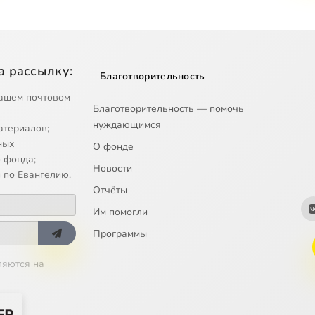
а рассылку:
Благотворительность
ашем почтовом
Благотворительность — помочь
нуждающимся
атериалов;
ных
О фонде
 фонда;
Новости
 по Евангелию.
Отчёты
Им помогли
Программы
ляются на