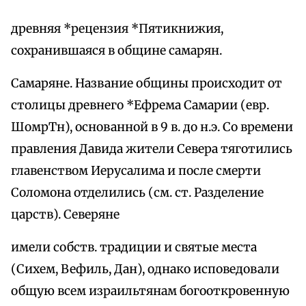
древняя *рецензия *Пятикнижия,
сохранившаяся в общине самарян.
Самаряне. Название общины происходит от
столицы древнего *Ефрема Самарии (евр.
ШомрТн), основанной в 9 в. до н.э. Со времени
правления Давида жители Севера тяготились
главенством Иерусалима и после смерти
Соломона отделились (см. ст. Разделение
царств). Северяне
имели собств. традиции и святые места
(Сихем, Вефиль, Дан), однако исповедовали
общую всем израильтянам богооткровенную