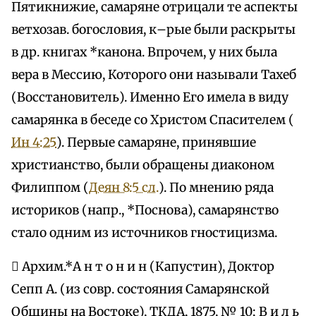
Пятикнижие, самаряне отрицали те аспекты
ветхозав. богословия, к–рые были раскрыты
в др. книгах *канона. Впрочем, у них была
вера в Мессию, Которого они называли Тахеб
(Восстановитель). Именно Его имела в виду
самарянка в беседе со Христом Спасителем (
Ин 4:25
). Первые самаряне, принявшие
христианство, были обращены диаконом
Филиппом (
Деян 8:5 сл.
). По мнению ряда
историков (напр., *Поснова), самарянство
стало одним из источников гностицизма.
 Архим.*А н т о н и н (Капустин), Доктор
Сепп А. (из совр. состояния Самарянской
Общины на Востоке), ТКДА, 1875, № 10; В и л ь