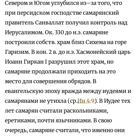
Севером и Югом углубился из–за того, что
при персидском господстве самарянский
правитель Санваллат получил контроль над
Иерусалимом. Ок. 330 до н.э. самаряне
построили собств. храм близ Сихема на горе
Гаризим. В кон. 2 в. до н.э. Хасмонейский царь
Иоанн Гиркан I разрушил этот храм, но
самаряне продолжали приходить на это
место для совершения обрядов. В
евангельскую эпоху вражда между иудеями и
самарянами не утихла (ср.
Ин 4:9
). В Иудее тех
лет самарян считали раскольниками,
еретиками, почти язычниками. В свою
очередь, самаряне считали, что именно они