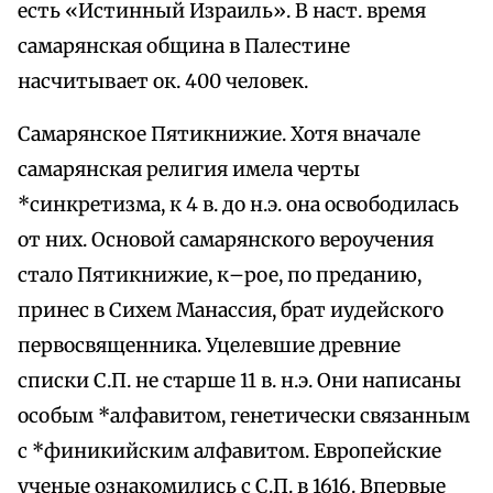
есть «Истинный Израиль». В наст. время
самарянская община в Палестине
насчитывает ок. 400 человек.
Самарянское Пятикнижие. Хотя вначале
самарянская религия имела черты
*синкретизма, к 4 в. до н.э. она освободилась
от них. Основой самарянского вероучения
стало Пятикнижие, к–рое, по преданию,
принес в Сихем Манассия, брат иудейского
первосвященника. Уцелевшие древние
списки С.П. не старше 11 в. н.э. Они написаны
особым *алфавитом, генетически связанным
с *финикийским алфавитом. Европейские
ученые ознакомились с С.П. в 1616. Впервые