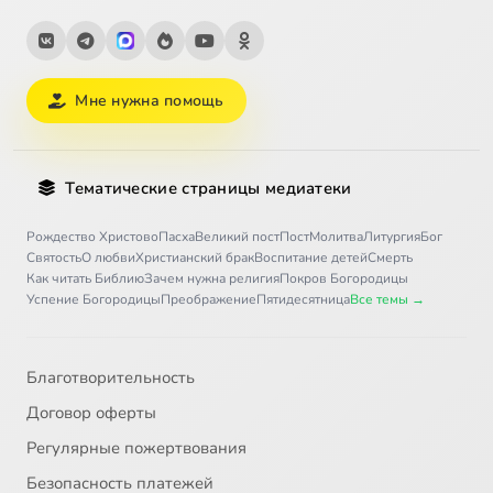
Мне нужна помощь
Тематические страницы медиатеки
Рождество Христово
Пасха
Великий пост
Пост
Молитва
Литургия
Бог
Святость
О любви
Христианский брак
Воспитание детей
Смерть
Как читать Библию
Зачем нужна религия
Покров Богородицы
Успение Богородицы
Преображение
Пятидесятница
Все темы →
Благотворительность
Договор оферты
Регулярные пожертвования
Безопасность платежей