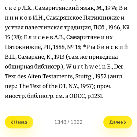
с к е р Л.Х., Самаритянский язык, М., 1974; В и
н н и к о в И.Н., Самарянское Пятикнижие и
устная палестинская традиция, ПСб., 1966, №
15 (78); Е л и с е е в А.В., Самаритяне и их
Пятокнижие, РП, 1888, № 18; *Р ы б и н с к и й
В.П., Самаряне, К., 1913 (там же приведена
обширная библиогр.); W u r t h w e i n E., Der
Text des Alten Testaments, Stuttg., 1952 (англ.
пер.: The Text of the OT, N.Y., 1957); проч.
иностр. библиогр. см. в ODCC, p.1231.
1348 / 1862
Назад
Далее