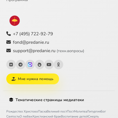
+7 (495) 722-92-79
fond@predanie.ru
support@predanie.ru
(техн.вопросы)
Мне нужна помощь
Тематические страницы медиатеки
Рождество Христово
Пасха
Великий пост
Пост
Молитва
Литургия
Бог
Святость
О любви
Христианский брак
Воспитание детей
Смерть