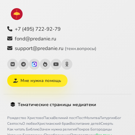
+7 (495) 722-92-79
fond@predanie.ru
support@predanie.ru
(техн.вопросы)
Мне нужна помощь
Тематические страницы медиатеки
Рождество Христово
Пасха
Великий пост
Пост
Молитва
Литургия
Бог
Святость
О любви
Христианский брак
Воспитание детей
Смерть
Как читать Библию
Зачем нужна религия
Покров Богородицы