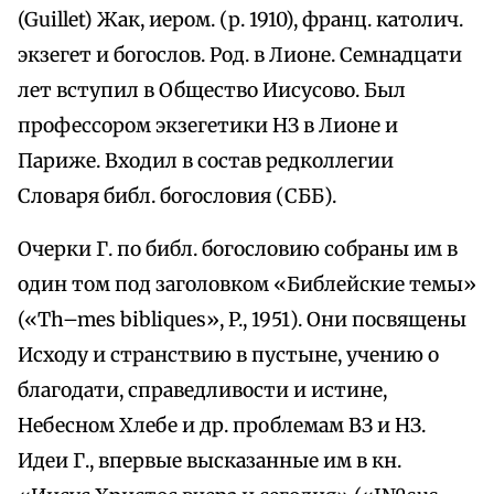
(Guillet) Жак, иером. (р. 1910), франц. католич.
экзегет и богослов. Род. в Лионе. Семнадцати
лет вступил в Общество Иисусово. Был
профессором экзегетики НЗ в Лионе и
Париже. Входил в состав редколлегии
Словаря библ. богословия (СББ).
Очерки Г. по библ. богословию собраны им в
один том под заголовком «Библейские темы»
(«Th–mes bibliques», P., 1951). Они посвящены
Исходу и странствию в пустыне, учению о
благодати, справедливости и истине,
Небесном Хлебе и др. проблемам ВЗ и НЗ.
Идеи Г., впервые высказанные им в кн.