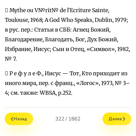
 Mythe ou V№rit№ de l’Ecriture Sainte,
Toulouse, 1968; A God Who Speaks, Dublin, 1979;
в рус. пер.: Статьи в СББ: Агнец Божий,
Благодарение, Благодать, Бог, Дух Божий,
Избрание, Иисус; Сын и Отец, «Символ», 1982,
№ 7.
 Р е ф у л е Ф., Иисус — Тот, Кто приходит из
иного мира, пер. с франц., «Логос», 1973, № 3–
4; см. также: WBSA, р.252.
322 / 1862
Назад
Далее