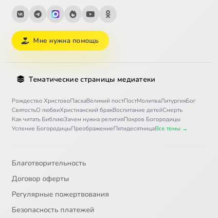
Мне нужна помощь
Тематические страницы медиатеки
Рождество Христово
Пасха
Великий пост
Пост
Молитва
Литургия
Бог
Святость
О любви
Христианский брак
Воспитание детей
Смерть
Как читать Библию
Зачем нужна религия
Покров Богородицы
Успение Богородицы
Преображение
Пятидесятница
Все темы →
Благотворительность
Договор оферты
Регулярные пожертвования
Безопасность платежей