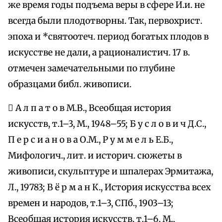
же время годы подъема веры в сфере И.и. не
всегда были плодотворны. Так, первохрист.
эпоха и *святоотеч. период богатых плодов в
искусстве не дали, а рационалистич. 17 в.
отмечен замечательными по глубине
образцами библ. живописи.
 А л п а т о в М.В., Всеобщая история
искусств, т.1–3, М., 1948–55; Б у с л о в и ч Д.С.,
П е р с и а н о в а О.М., Р у м м е л ь Е.Б.,
Мифологич., лит. и историч. сюжеты в
живописи, скульптуре и шпалерах Эрмитажа,
Л., 19783; В ё р м а н К., История искусства всех
времен и народов, т.1–3, СПб., 1903–13;
Всеобщая история искусств, т.1–6, М.,