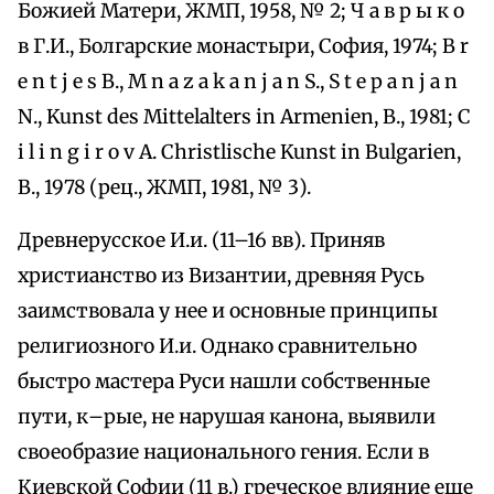
Божией Матери, ЖМП, 1958, № 2; Ч а в р ы к о
в Г.И., Болгарские монастыри, София, 1974; B r
e n t j e s B., M n a z a k a n j a n S., S t e p a n j a n
N., Kunst des Mittelalters in Armenien, B., 1981; C
i l i n g i r o v A. Christlische Kunst in Bulgarien,
B., 1978 (рец., ЖМП, 1981, № 3).
Древнерусское И.и. (11–16 вв). Приняв
христианство из Византии, древняя Русь
заимствовала у нее и основные принципы
религиозного И.и. Однако сравнительно
быстро мастера Руси нашли собственные
пути, к–рые, не нарушая канона, выявили
своеобразие национального гения. Если в
Киевской Софии (11 в.) греческое влияние еще