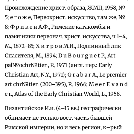
Происхождение христ. образа, ЖМП, 1958, №
5; е г о ж е, Первохрист. искусство, там же, №
8; Ф р и к е н А.Ф., Римские катакомбы и
памятники первонач. христ. искусства, ч.1–4,
М., 1872–85; Х и т р о в М.И., Подлинный лик
Спасителя, М., 1894; D u B o u r g u e t P., Art
pal№ochr№tien, P., 1971 (англ. пер.: Early
Christian Art, N.Y., 1971); G r a b a r A., Le premier
art chr№tien (200–395), P., 1966; M e e r F. v a n d
e r., Atlas of the Early Christian World, L., 1958.
Византийское И.и. (4–15 вв.) географически
обнимает не только вост. часть бывшей
Римской империи, но и весь регион, к–рый