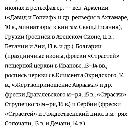
иконах и рельефах ср. — век. Армении
(«Давид и Голиаф» и др. рельефы в Ахтамаре,
10 в., миниатюры к книгам Свящ.Писания),
Грузии (росписи в Атенском Сионе, 11 в.,
Бетании и Ани, 13 в. и др.), Болгарии
(праздничные иконы, фрески «Страстей»
пещерной церкви в Иванове, 13–14 вв.;
роспись церкви св.Климента Охридского, 14
в., «Жертвоприношение Авраама» и др.
фрески Драгалевского м–ря, 15 в., «Страсти»
Струпецкого м–ря, 16 в.) и Сербии (фрески
«Страстей» и Рождественский цикл в м–рях
Сопочани, 13 в. и Дечани, 14 в.).