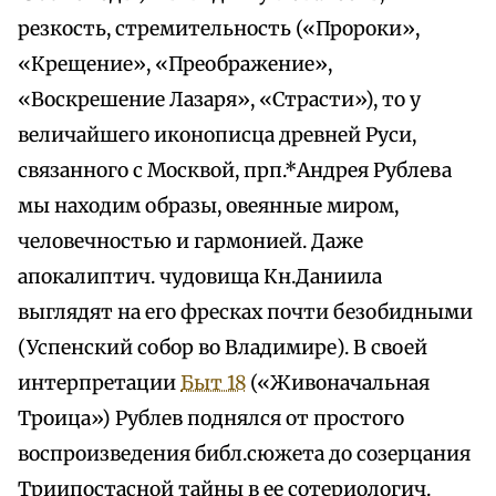
резкость, стремительность («Пророки»,
«Крещение», «Преображение»,
«Воскрешение Лазаря», «Страсти»), то у
величайшего иконописца древней Руси,
связанного с Москвой, прп.*Андрея Рублева
мы находим образы, овеянные миром,
человечностью и гармонией. Даже
апокалиптич. чудовища Кн.Даниила
выглядят на его фресках почти безобидными
(Успенский собор во Владимире). В своей
интерпретации
Быт 18
(«Живоначальная
Троица») Рублев поднялся от простого
воспроизведения библ.сюжета до созерцания
Триипостасной тайны в ее сотериологич.