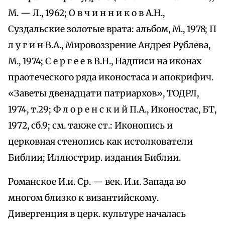
М. — Л., 1962; О в ч и н н и к о в А.Н.,
Суздальские золотые врата: альбом, М., 1978; П
л у г и н В.А., Мировоззрение Андрея Рублева,
М., 1974; С е р г е е в В.Н., Надписи на иконах
праотеческого ряда иконостаса и апокрифич.
«Заветы двенадцати патриархов», ТОДРЛ,
1974, т.29; Ф л о р е н с к и й П.А., Иконостас, БТ,
1972, сб.9; см. также ст.: Иконопись и
церковная стенопись как истолкователи
Библии; Иллюстрир. издания Библии.
Романское И.и. Ср. — век. И.и. Запада во
многом близко к византийскому.
Дивергенция в церк. культуре началась