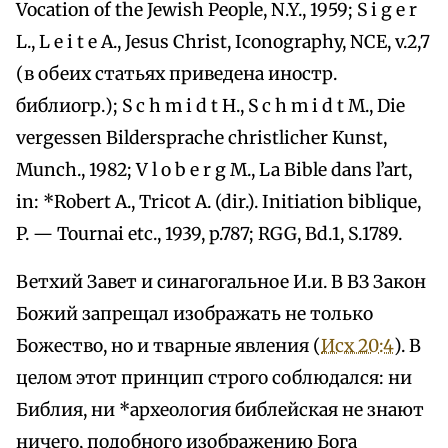
Vocation of the Jewish People, N.Y., 1959; S i g e r
L., L e i t e A., Jesus Christ, Iconography, NCE, v.2,7
(в обеих статьях приведена иностр.
библиогр.); S c h m i d t H., S c h m i d t M., Die
vergessen Bildersprache christlicher Kunst,
Munch., 1982; V l o b e r g M., La Bible dans l’art,
in: *Robert A., Tricot A. (dir.). Initiation biblique,
P. — Tournai etc., 1939, p.787; RGG, Bd.1, S.1789.
Ветхий Завет и синагогальное И.и. В ВЗ Закон
Божий запрещал изображать не только
Божество, но и тварные явления (
Исх 20:4
). В
целом этот принцип строго соблюдался: ни
Библия, ни *археология библейская не знают
ничего, подобного изображению Бога