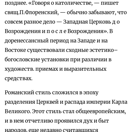
позднее. «Говоря о католичестве, — пишет
свящ.П.Флоренский, — обычно забывают, что
совсем разное дело — Западная Церковь д о
Возрождения и п о с л е Возрождения». В
доренессансный период на Западе и на
Востоке существовали сходные эстетико–
богословские установки при различии в
художеств. приемах и выразительных
средствах.
Романский стиль сложился в эпоху
разделения Церквей и распада империи Карла
Великого. Этот стиль стал общеевропейским,
и в нем отчетливо проявился дух и быт
народов, еще недавно считавшихся