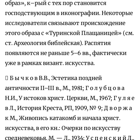
образ», к–рый с тех пор становится
господствующим в иконографии. Некоторые
исследователи связывают происхождение
этого образа с «Туринской Плащаницей» (см.
ст. Археология библейская). Распятия
появляются не раньше 5–6 вв., фактически
уже в рамках визант. искусства.
 Б ы ч к о в В.В., Эстетика поздней
античности II–III в., М., 1981; Г о л у б ц о в а
Н.И., У истоков христ. Церкви, М., 1967; Г у л я е
в Л., История Креста, РП, 1909, № 9; Д в о р ж а
к М., Живопись катакомб и начала христ.
искусства, в его кн.: Очерки по искусству
средневековья, М. — Л., 1934; У с п е н с к и й Л.,