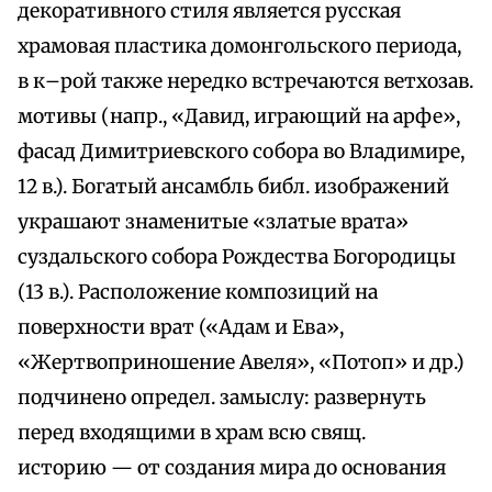
декоративного стиля является русская
храмовая пластика домонгольского периода,
в к–рой также нередко встречаются ветхозав.
мотивы (напр., «Давид, играющий на арфе»,
фасад Димитриевского собора во Владимире,
12 в.). Богатый ансамбль библ. изображений
украшают знаменитые «златые врата»
суздальского собора Рождества Богородицы
(13 в.). Расположение композиций на
поверхности врат («Адам и Ева»,
«Жертвоприношение Авеля», «Потоп» и др.)
подчинено определ. замыслу: развернуть
перед входящими в храм всю свящ.
историю — от создания мира до основания