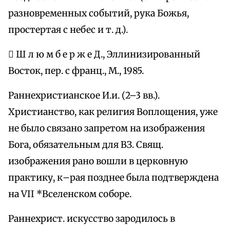
разновременных событий, рука Божья,
простертая с небес и т. д.).
 Ш л ю м б е р ж е Д., Эллинизированный
Восток, пер. с франц., М., 1985.
Раннехристианское И.и. (2–3 вв.).
Христианство, как религия Воплощения, уже
не было связано запретом на изображения
Бога, обязательным для ВЗ. Свящ.
изображения рано вошли в церковную
практику, к–рая позднее была подтверждена
на VII *Вселенском соборе.
Раннехрист. искусство зародилось в