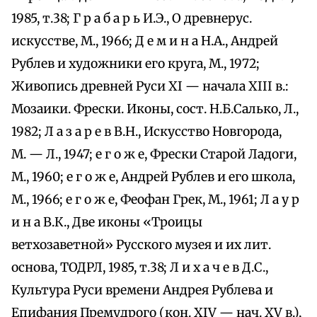
1985, т.38; Г р а б а р ь И.Э., О древнерус.
искусстве, М., 1966; Д е м и н а Н.А., Андрей
Рублев и художники его круга, М., 1972;
Живопись древней Руси XI — начала XIII в.:
Мозаики. Фрески. Иконы, сост. Н.Б.Салько, Л.,
1982; Л а з а р е в В.Н., Искусство Новгорода,
М. — Л., 1947; е г о ж е, Фрески Старой Ладоги,
М., 1960; е г о ж е, Андрей Рублев и его школа,
М., 1966; е г о ж е, Феофан Грек, М., 1961; Л а у р
и н а В.К., Две иконы «Троицы
ветхозаветной» Русского музея и их лит.
основа, ТОДРЛ, 1985, т.38; Л и х а ч е в Д.С.,
Культура Руси времени Андрея Рублева и
Епифания Премудрого (кон. XIV — нач. XV в.),