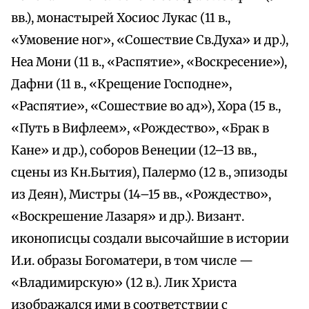
вв.), монастырей Хосиос Лукас (11 в.,
«Умовение ног», «Сошествие Св.Духа» и др.),
Неа Мони (11 в., «Распятие», «Воскресение»),
Дафни (11 в., «Крещение Господне»,
«Распятие», «Сошествие во ад»), Хора (15 в.,
«Путь в Вифлеем», «Рождество», «Брак в
Кане» и др.), соборов Венеции (12–13 вв.,
сцены из Кн.Бытия), Палермо (12 в., эпизоды
из Деян), Мистры (14–15 вв., «Рождество»,
«Воскрешение Лазаря» и др.). Визант.
иконописцы создали высочайшие в истории
И.и. образы Богоматери, в том числе —
«Владимирскую» (12 в.). Лик Христа
изображался ими в соответствии с