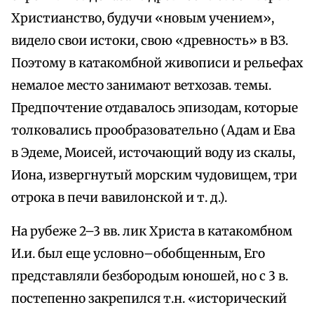
Христианство, будучи «новым учением»,
видело свои истоки, свою «древность» в ВЗ.
Поэтому в катакомбной живописи и рельефах
немалое место занимают ветхозав. темы.
Предпочтение отдавалось эпизодам, которые
толковались прообразовательно (Адам и Ева
в Эдеме, Моисей, источающий воду из скалы,
Иона, извергнутый морским чудовищем, три
отрока в печи вавилонской и т. д.).
На рубеже 2–3 вв. лик Христа в катакомбном
И.и. был еще условно–обобщенным, Его
представляли безбородым юношей, но с 3 в.
постепенно закрепился т.н. «исторический