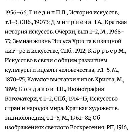
1956–66; Г н е д и ч П.П., История искусств,
т.1–3, СПб., 19073; Д м и т р и е в а Н.А., Краткая
история искусств. Очерки, вып.1–2, М., 1968–
75; Земная жизнь Иисуса Христа в изящной
лит–ре и искусстве, СПб., 1912; К а р р ь е р М.,
Искусство в связи с общим развитием
культуры и идеалы человечества, т.1–5, М.,
1870–75; Каталог выставки типов Христа, М.,
1896; К о н д а к о в Н.П., Иконография
Богоматери, т.1–2, СПб., 1914–15; Искусство
стран и народов мира. Краткая художеств.
энциклопедия, т.1–5, М., 1962–81; Об
изображениях светлого Воскресения, РП, 1916,