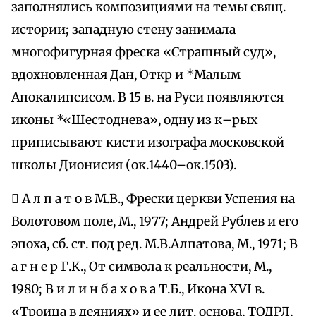
заполнялись композициями на темы свящ.
истории; западную стену занимала
многофигурная фреска «Страшный суд»,
вдохновленная Дан, Откр и *Малым
Апокалипсисом. В 15 в. на Руси появляются
иконы *«Шестоднева», одну из к–рых
приписывают кисти изографа московской
школы Дионисия (ок.1440–ок.1503).
 А л п а т о в М.В., Фрески церкви Успения на
Волотовом поле, М., 1977; Андрей Рублев и его
эпоха, сб. ст. под ред. М.В.Алпатова, М., 1971; В
а г н е р Г.К., От символа к реальности, М.,
1980; В и л и н б а х о в а Т.Б., Икона XVI в.
«Троица в деяниях» и ее лит. основа, ТОДРЛ,