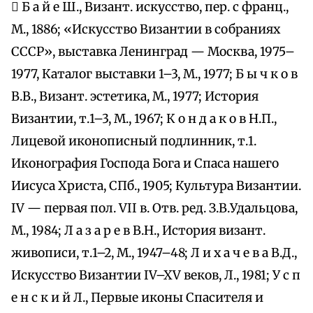
 Б а й е Ш., Визант. искусство, пер. с франц.,
М., 1886; «Искусство Византии в собраниях
СССР», выставка Ленинград — Москва, 1975–
1977, Каталог выставки 1–3, М., 1977; Б ы ч к о в
В.В., Визант. эстетика, М., 1977; История
Византии, т.1–3, М., 1967; К о н д а к о в Н.П.,
Лицевой иконописный подлинник, т.1.
Иконография Господа Бога и Спаса нашего
Иисуса Христа, СПб., 1905; Культура Византии.
IV — первая пол. VII в. Отв. ред. З.В.Удальцова,
М., 1984; Л а з а р е в В.Н., История визант.
живописи, т.1–2, М., 1947–48; Л и х а ч е в а В.Д.,
Искусство Византии IV–XV веков, Л., 1981; У с п
е н с к и й Л., Первые иконы Спасителя и