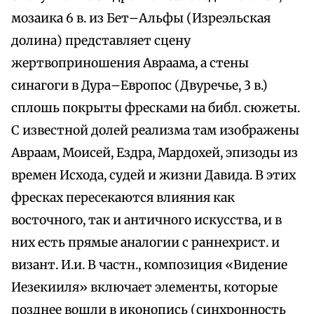
мозаика 6 в. из Бет–Альфы (Изреэльская
долина) представляет сцену
жертвоприношения Авраама, а стены
синагоги в Дура–Европос (Двуречье, 3 в.)
сплошь покрыты фресками на библ. сюжеты.
С известной долей реализма там изображены
Авраам, Моисей, Ездра, Мардохей, эпизоды из
времен Исхода, судей и жизни Давида. В этих
фресках пересекаются влияния как
восточного, так и античного искусства, и в
них есть прямые аналогии с раннехрист. и
визант. И.и. В частн., композиция «Видение
Иезекииля» включает элементы, которые
позднее вошли в иконопись (синхронность