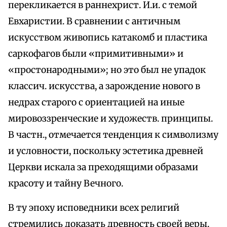
перекликается в раннехрист. И.и. с темой
Евхаристии. В сравнении с античным
искусством живопись катакомб и пластика
саркофагов были «примитивными» и
«простонародными»; но это был не упадок
классич. искусства, а зарождение нового в
недрах старого с ориентацией на иные
мировоззренческие и художеств. принципы.
В частн., отмечается тенденция к символизму
и условности, поскольку эстетика древней
Церкви искала за преходящими образами
красоту и тайну Вечного.
В ту эпоху исповедники всех религий
стремились доказать древность своей веры.