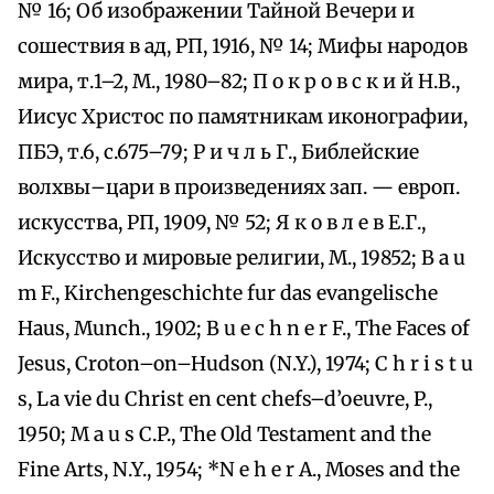
№ 16; Об изображении Тайной Вечери и
сошествия в ад, РП, 1916, № 14; Мифы народов
мира, т.1–2, М., 1980–82; П о к р о в с к и й Н.В.,
Иисус Христос по памятникам иконографии,
ПБЭ, т.6, с.675–79; Р и ч л ь Г., Библейские
волхвы–цари в произведениях зап. — европ.
искусства, РП, 1909, № 52; Я к о в л е в Е.Г.,
Искусство и мировые религии, М., 19852; B a u
m F., Kirchengeschichte fur das evangelische
Haus, Munch., 1902; B u e c h n e r F., The Faces of
Jesus, Croton–on–Hudson (N.Y.), 1974; C h r i s t u
s, La vie du Christ en cent chefs–d’oeuvre, P.,
1950; M a u s C.P., The Old Testament and the
Fine Arts, N.Y., 1954; *N e h e r A., Moses and the