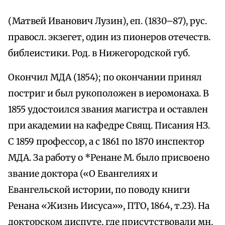
(Матвей Иванович Лузин), еп. (1830–87), рус.
правосл. экзегет, один из пионеров отечеств.
библеистики. Род. в Нижегородской губ.
Окончил МДА (1854); по окончании принял
постриг и был рукоположен в иеромонаха. В
1855 удостоился звания магистра и оставлен
при академии на кафедре Свящ. Писания НЗ.
С 1859 профессор, а с 1861 по 1870 инспектор
МДА. За работу о *Ренане М. было присвоено
звание доктора («О Евангелиях и
Евангельской истории, по поводу книги
Ренана «Жизнь Иисуса»», ПТО, 1864, т.23). На
докторском диспуте, где присутствовали мн.