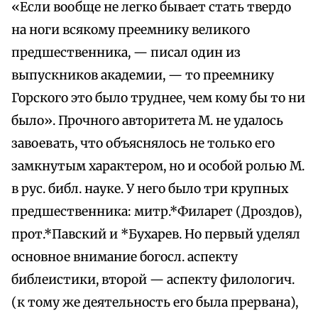
«Если вообще не легко бывает стать твердо
на ноги всякому преемнику великого
предшественника, — писал один из
выпускников академии, — то преемнику
Горского это было труднее, чем кому бы то ни
было». Прочного авторитета М. не удалось
завоевать, что объяснялось не только его
замкнутым характером, но и особой ролью М.
в рус. библ. науке. У него было три крупных
предшественника: митр.*Филарет (Дроздов),
прот.*Павский и *Бухарев. Но первый уделял
основное внимание богосл. аспекту
библеистики, второй — аспекту филологич.
(к тому же деятельность его была прервана),