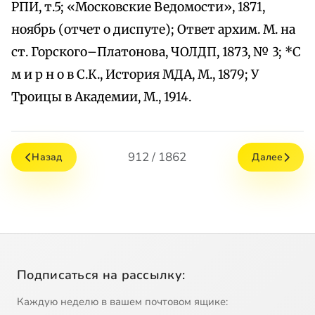
РПИ, т.5; «Московские Ведомости», 1871,
ноябрь (отчет о диспуте); Ответ архим. М. на
ст. Горского–Платонова, ЧОЛДП, 1873, № 3; *С
м и р н о в С.К., История МДА, М., 1879; У
Троицы в Академии, М., 1914.
912 / 1862
Назад
Далее
Подписаться на рассылку:
Каждую неделю в вашем почтовом ящике: