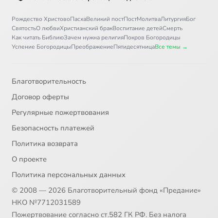
Рождество Христово
Пасха
Великий пост
Пост
Молитва
Литургия
Бог
Святость
О любви
Христианский брак
Воспитание детей
Смерть
Как читать Библию
Зачем нужна религия
Покров Богородицы
Успение Богородицы
Преображение
Пятидесятница
Все темы →
Благотворительность
Договор оферты
Регулярные пожертвования
Безопасность платежей
Политика возврата
О проекте
Политика персональных данных
© 2008 — 2026 Благотворительный фонд «Предание»
НКО №7712031589
Пожертвование согласно ст.582 ГК РФ. Без налога