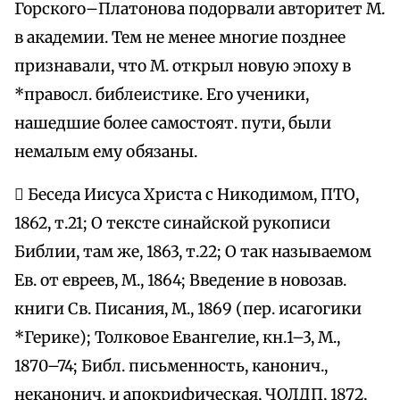
Горского–Платонова подорвали авторитет М.
в академии. Тем не менее многие позднее
признавали, что М. открыл новую эпоху в
*правосл. библеистике. Его ученики,
нашедшие более самостоят. пути, были
немалым ему обязаны.
 Беседа Иисуса Христа с Никодимом, ПТО,
1862, т.21; О тексте синайской рукописи
Библии, там же, 1863, т.22; О так называемом
Ев. от евреев, М., 1864; Введение в новозав.
книги Св. Писания, М., 1869 (пер. исагогики
*Герике); Толковое Евангелие, кн.1–3, М.,
1870–74; Библ. письменность, канонич.,
неканонич. и апокрифическая, ЧОЛДП, 1872,