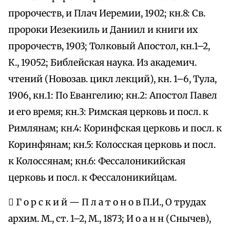
пророчеств, и Плач Иеремии, 1902; кн.8: Св.
пророки Иезекииль и Даниил и книги их
пророчеств, 1903; Толковый Апостол, кн.1–2,
К., 19052; Библейская наука. Из академич.
чтений (Новозав. цикл лекций), кн. 1–6, Тула,
1906, кн.1: По Евангелию; кн.2: Апостол Павел
и его время; кн.3: Римская церковь и посл. к
Римлянам; кн.4: Коринфская церковь и посл. к
Коринфянам; кн.5: Колосская церковь и посл.
к Колоссянам; кн.6: Фессалоникийская
церковь и посл. к Фессалоникийцам.
 Г о р с к и й — П л а т о н о в П.И., О трудах
архим. М., ст. 1–2, М., 1873; И о а н н (Снычев),