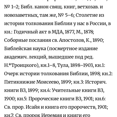
№ 1–2; Библ. канон свящ. книг, ветхозав. и
новозаветных, там же, № 5–6; Столетие из
истории толкования Библии у нас в России, в
кн.: Годичный акт в МДА, 1877, М., 1878;
Соборные послания св. Апостолов, К., 1890;
Библейская наука (посмертное издание
академич. лекций, вышедшее под ред.
Н.*Троицкого), кн.1–8, Тула, 1898–1903, кн.1:
Очерк истории толкования Библии, 1898; кн.2:
Пятикнижие Моисеево, 1899; кн.3: Историч.
книги ВЗ, 1899; кн.4: Учительные книги ВЗ,
1900; кн.5: Пророческие книги ВЗ, 1901; кн.6:
Св. прор. Исайя и книга его пророчеств, 1901;
кн.7: Св. пророк Иеремия и книги его