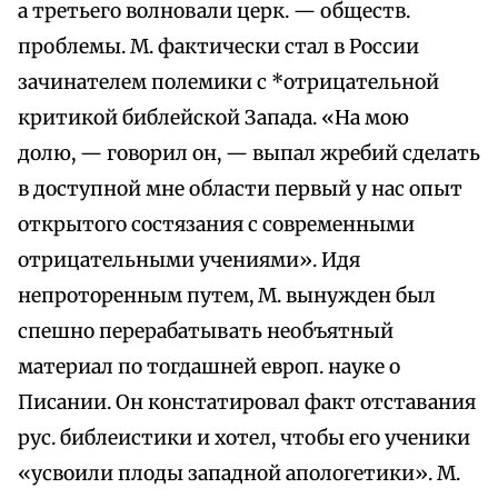
а третьего волновали церк. — обществ.
проблемы. М. фактически стал в России
зачинателем полемики с *отрицательной
критикой библейской Запада. «На мою
долю, — говорил он, — выпал жребий сделать
в доступной мне области первый у нас опыт
открытого состязания с современными
отрицательными учениями». Идя
непроторенным путем, М. вынужден был
спешно перерабатывать необъятный
материал по тогдашней европ. науке о
Писании. Он констатировал факт отставания
рус. библеистики и хотел, чтобы его ученики
«усвоили плоды западной апологетики». М.