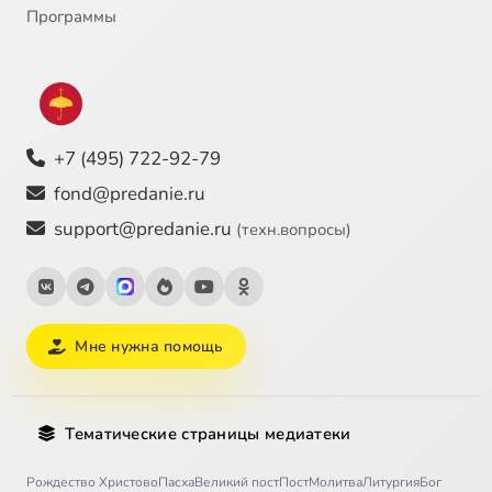
Программы
+7 (495) 722-92-79
fond@predanie.ru
support@predanie.ru
(техн.вопросы)
Мне нужна помощь
Тематические страницы медиатеки
Рождество Христово
Пасха
Великий пост
Пост
Молитва
Литургия
Бог