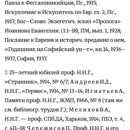
Павла к Фессалоникийцам, Пг., 1915;
Искупление и Искупитель по Евр. гл. 2, Пг.,
1917; Бог–Слово: Экзегетич. эскиз «Пролога»
Иоаннова Евангелия: (1:1–18), ПМ, вып. 1, 1928;
Послание к Евреям и историч. предание о нем,
«Годишник на Софийский ун–т», кн.14, 1936–
1937, София, 1937.
 25–летний юбилей проф. Н.Н.Г.,
«Странник», 1914, № 6/7; А н д р е е в И.Д.,
Н.Н.Г., «Гермес», 1914, № 13–14; И г н а т ь е в А.,
Памяти проф. Н.Н.Г., ЖМП, 1966, № 8 (там же
см. библиогр. трудов Г.); М е л и х о в В.А.,
Н.Н.Г. — проф. СПб.ДА, Харьков, 1914; ПБЭ, т. 4,
с. 411–18; Ч е р е м и с о в П., Проф. Н.Н.Г. и его