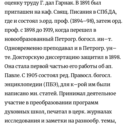
оценку труду Г. дал Гарнак. В 1891 был
приглашен на каф. Свящ. Писания в СПб.ДА,
где и состоял э.орд. проф. (1894–98), затем орд.
проф. с 1898 до 1919, когда перешел в
новообразованный Петрогр. богосл. ин–т.
Одновременно преподавал и в Петрогр. ун–
те. Докторскую диссертацию защитил в 1898.
Она стала первой частью его работы об ап.
Павле. С 1905 состоял ред. Правосл. богосл.
энциклопедии (ПБЭ), для к–рой им были
написано мн. статей. Принимал деятельное
участие в преобразовании программ
духовных школ, печатал в церк. журналах
исследования и заметки на разнообр. темы,