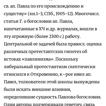
св. ап. Павла по его происхождению и
существу» (кн.1–3, СПб., 1905–12). Многочисл.
статьи Г. о богословии ап. Павла,
напечатанные в ХЧ и др. журналах, вошли в
эту огромную (более 2300 с.) работу.
Центральной ее задачей была правосл. оценка
различных протестантских гипотез об
истоках «павлинизма». Поскольку
либеральный протестантизм скептически
относился к Откровению, к–рое имел ап.
Павел, толкователи этой школы вынуждены
были искать внешние влияния,
определившие сущность Павлова богословия.
Одни авторы подчеркивали генетич. связь