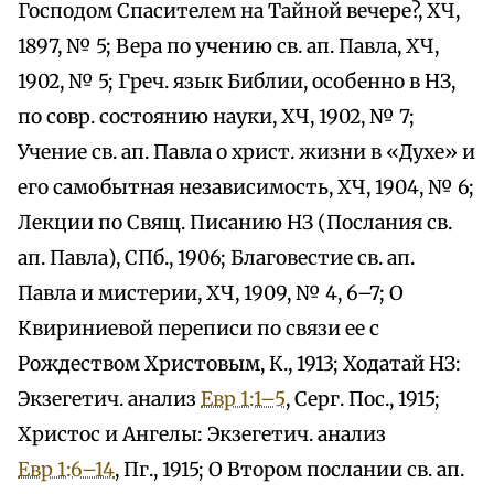
Господом Спасителем на Тайной вечере?, ХЧ,
1897, № 5; Вера по учению св. ап. Павла, ХЧ,
1902, № 5; Греч. язык Библии, особенно в НЗ,
по совр. состоянию науки, ХЧ, 1902, № 7;
Учение св. ап. Павла о христ. жизни в «Духе» и
его самобытная независимость, ХЧ, 1904, № 6;
Лекции по Свящ. Писанию НЗ (Послания св.
ап. Павла), СПб., 1906; Благовестие св. ап.
Павла и мистерии, ХЧ, 1909, № 4, 6–7; О
Квириниевой переписи по связи ее с
Рождеством Христовым, К., 1913; Ходатай НЗ:
Экзегетич. анализ
Евр 1:1–5
, Серг. Пос., 1915;
Христос и Ангелы: Экзегетич. анализ
Евр 1:6–14
, Пг., 1915; О Втором послании св. ап.