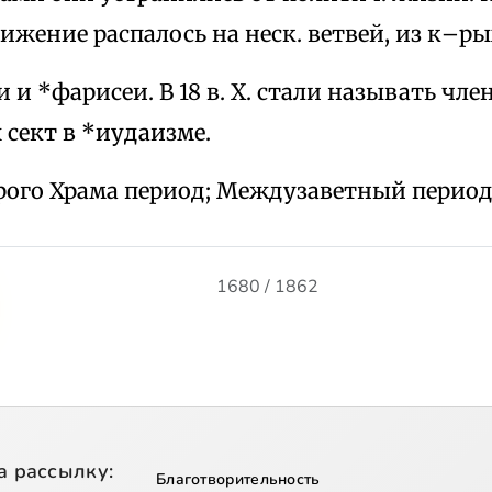
ижение распалось на неск. ветвей, из к–ры
 и *фарисеи. В 18 в. Х. стали называть чле
сект в *иудаизме.
торого Храма период; Междузаветный период
1680 / 1862
а рассылку:
Благотворительность