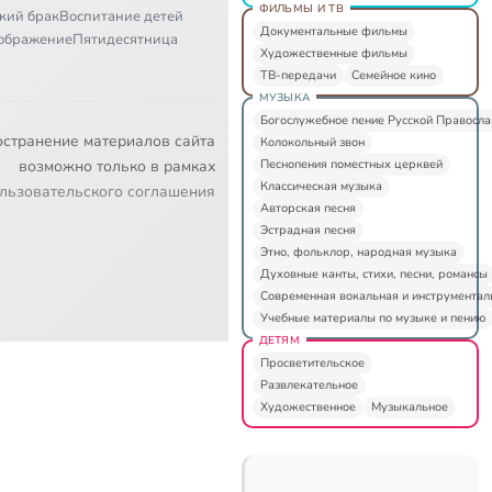
ФИЛЬМЫ И ТВ
кий брак
Воспитание детей
Документальные фильмы
ображение
Пятидесятница
Художественные фильмы
ТВ-передачи
Семейное кино
МУЗЫКА
Богослужебное пение Русской Правосл
остранение материалов сайта
Колокольный звон
Песнопения поместных церквей
возможно только в рамках
Классическая музыка
льзовательского соглашения
Авторская песня
Эстрадная песня
Этно, фольклор, народная музыка
Духовные канты, стихи, песни, романсы
Современная вокальная и инструментал
Учебные материалы по музыке и пению
ДЕТЯМ
Просветительское
Развлекательное
Художественное
Музыкальное