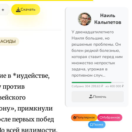
+
Скачать
Наиль
Калыпетов
У двенадцатилетнего
Наиля большие, но
ХАСИДЫ
решаемые проблемы. Он
болен редкой болезнью,
которая ставит перед ним
множество непростых
задача, угрожая в
ие в *иудействе,
противном случ…
у против
Собрано 304 299,63 ₽
из 400 000 ₽
авейского
Помочь
акону», примкнули
Популярное
Избранное
после первых побед
Позже
По всей видимости,