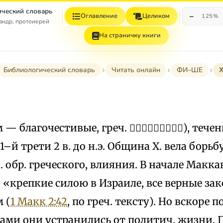
ческий словарь
−
Оглавление
Целиком
125%
андр, протоиерей
На страничку книги
Библиологический словарь
Читать онлайн
ФИ–ШЕ
м — благочестивые, греч. ), течен
1–й трети 2 в. до н.э. Община Х. вела борьб
л. обр. греческого, влияния. В начале Макк
, «крепкие силою в Израиле, все верные з
 (
1 Макк 2:42
, по греч. тексту). Но вскоре 
ами они устранились от политич. жизни. 