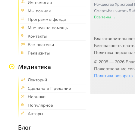
Им помогли
Рождество Христово
П
Смерть
Как читать Б
Мы помним
Все темы →
Программы фонда
Мне нужна помощь
Контакты
Благотворительнос
Все платежи
Безопасность плат
Политика персонал
Реквизиты
© 2008 — 2026 Бла
Медиатека
Пожертвование согл
Политика возврата
Лекторий
Сделано в Предании
Новинки
Популярное
Авторы
Блог