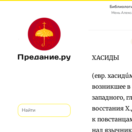
Библиологи
Мень Алекс
Предание.ру
ХАСИДЫ
(евр. хасидú
возникшее в 
западного, г
восстания Х.
к повстанцам
над язычник