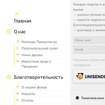
Каждую неделю в в
ящике:
— анонсы лучших м
— новости подопеч
Главная
Благотворительного
— разговор о жизни
О нас
Команда Предание.ру
Попечительский совет
Наши друзья
Рассылки осуществ
Известные люди о
платформе
Предании
Благотворительность
О нашем фонде
Новости
Тематические
Отчёты