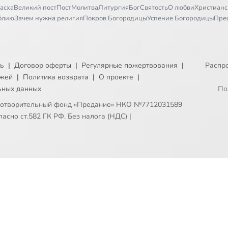
асха
Великий пост
Пост
Молитва
Литургия
Бог
Святость
О любви
Христианс
иблию
Зачем нужна религия
Покров Богородицы
Успение Богородицы
Пре
ть
|
Договор оферты
|
Регулярные пожертвования
|
Распр
ежей
|
Политика возврата
|
О проекте
|
ьных данных
По
готворительный фонд «Предание» НКО №7712031589
асно ст.582 ГК РФ. Без налога (НДС)
|