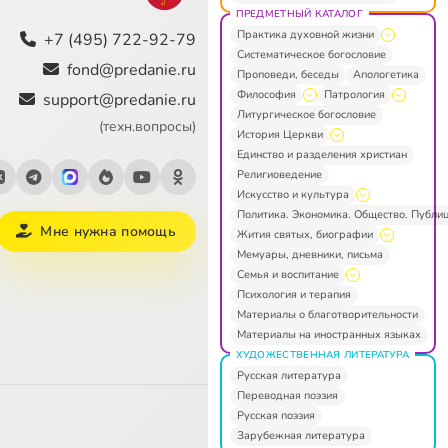
ПРЕДМЕТНЫЙ КАТАЛОГ
Практика духовной жизни
+7 (495) 722-92-79
Систематическое богословие
fond@predanie.ru
Проповеди, беседы
Апологетика
Философия
Патрология
support@predanie.ru
Литургическое богословие
(техн.вопросы)
История Церкви
Единство и разделения христиан
Религиоведение
Искусство и культура
Политика. Экономика. Общество. Публи
Мне нужна помощь
Жития святых, биографии
Мемуары, дневники, письма
Семья и воспитание
Психология и терапия
Материалы о благотворительности
Материалы на иностранных языках
ХУДОЖЕСТВЕННАЯ ЛИТЕРАТУРА
Русская литература
Переводная поэзия
Русская поэзия
Зарубежная литература