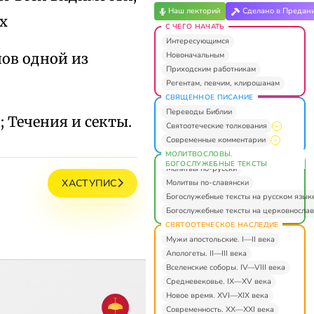
Наш лекторий
Сделано в Предан
х
С ЧЕГО НАЧАТЬ
Интересующимся
Новоначальным
нов одной из
Приходским работникам
Регентам, певчим, клирошанам
СВЯЩЕННОЕ ПИСАНИЕ
Переводы Библии
; Течения и секты.
Святоотеческие толкования
Современные комментарии
МОЛИТВОСЛОВЫ.
БОГОСЛУЖЕБНЫЕ ТЕКСТЫ
Молитвы по-русски
ХАСТУПИС
Молитвы по-славянски
Богослужебные тексты на русском язык
Богослужебные тексты на церковнослав
СВЯТООТЕЧЕСКОЕ НАСЛЕДИЕ
Мужи апостольские. I—II века
Апологеты. II—III века
Вселенские соборы. IV—VIII века
Средневековье. IX—XV века
Новое время. XVI—XIX века
Современность. XX—XXI века