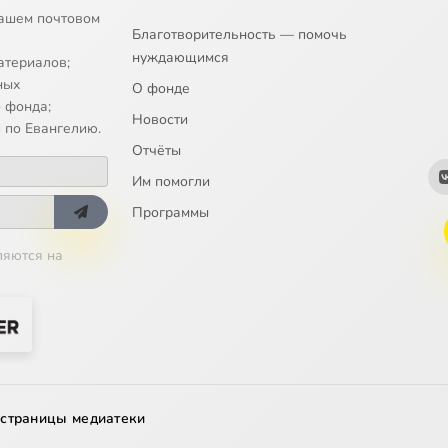
ашем почтовом
Благотворительность — помочь
нуждающимся
атериалов;
ных
О фонде
 фонда;
Новости
 по Евангелию.
Отчёты
Им помогли
Программы
ляются на
 страницы медиатеки