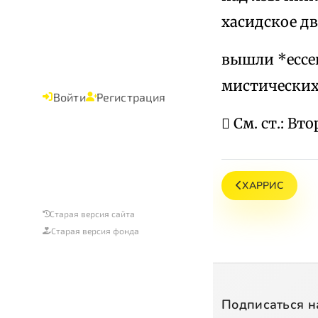
хасидское дв
вышли *ессеи
мистических 
Войти
Регистрация
 См. ст.: В
ХАРРИС
Старая версия сайта
Старая версия фонда
Подписаться н