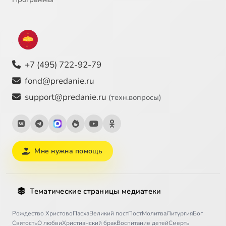
+7 (495) 722-92-79
fond@predanie.ru
support@predanie.ru
(техн.вопросы)
Мне нужна помощь
Тематические страницы медиатеки
Рождество Христово
Пасха
Великий пост
Пост
Молитва
Литургия
Бог
Святость
О любви
Христианский брак
Воспитание детей
Смерть