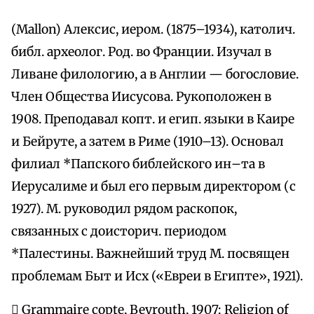
(Mallon) Алексис, иером. (1875–1934), католич.
библ. археолог. Род. во Франции. Изучал в
Ливане филологию, а в Англии — богословие.
Член Общества Иисусова. Рукоположен в
1908. Преподавал копт. и егип. языки в Каире
и Бейруте, а затем в Риме (1910–13). Основал
филиал *Папского библейского ин–та в
Иерусалиме и был его первым директором (с
1927). М. руководил рядом раскопок,
связанных с доисторич. периодом
*Палестины. Важнейший труд М. посвящен
проблемам Быт и Исх («Евреи в Египте», 1921).
 Grammaire copte, Beyrouth, 1907; Religion of