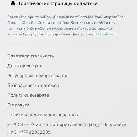
Тематические страницы медиатеки
Рождество Христово
Пасха
Великий пост
Пост
Молитва
Литургия
Бог
Святость
О любви
Христианский брак
Воспитание детей
Смерть
Как читать Библию
Зачем нужна религия
Покров Богородицы
Успение Богородицы
Преображение
Пятидесятница
Все темы →
Благотворительность
Договор оферты
Регулярные пожертвования
Безопасность платежей
Политика возврата
О проекте
Политика персональных данных
© 2008 — 2026 Благотворительный фонд «Предание»
НКО №7712031589