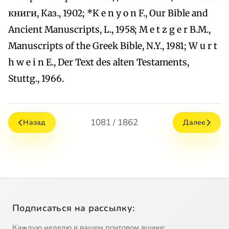
книги, Каз., 1902; *K e n y o n F., Our Bible and
Ancient Manuscripts, L., 1958; M e t z g e r B.M.,
Manuscripts of the Greek Bible, N.Y., 1981; W u r t
h w e i n E., Der Text des alten Testaments,
Stuttg., 1966.
1081 / 1862
Назад
Далее
Подписаться на рассылку:
Каждую неделю в вашем почтовом ящике: