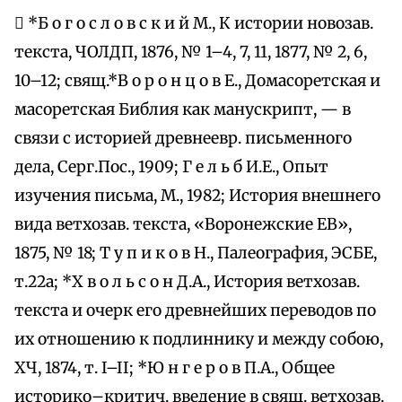
 *Б о г о с л о в с к и й М., К истории новозав.
текста, ЧОЛДП, 1876, № 1–4, 7, 11, 1877, № 2, 6,
10–12; свящ.*В о р о н ц о в Е., Домасоретская и
масоретская Библия как манускрипт, — в
связи с историей древнеевр. письменного
дела, Серг.Пос., 1909; Г е л ь б И.Е., Опыт
изучения письма, М., 1982; История внешнего
вида ветхозав. текста, «Воронежские ЕВ»,
1875, № 18; Т у п и к о в Н., Палеография, ЭСБЕ,
т.22а; *Х в о л ь с о н Д.А., История ветхозав.
текста и очерк его древнейших переводов по
их отношению к подлиннику и между собою,
ХЧ, 1874, т. I–II; *Ю н г е р о в П.А., Общее
историко–критич. введение в свящ. ветхозав.