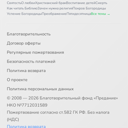
Святость
О любви
Христианский брак
Воспитание детей
Смерть
Как читать Библию
Зачем нужна религия
Покров Богородицы
Успение Богородицы
Преображение
Пятидесятница
Все темы →
Благотворительность
Договор оферты
Регулярные пожертвования
Безопасность платежей
Политика возврата
О проекте
Политика персональных данных
© 2008 — 2026 Благотворительный фонд «Предание»
НКО №7712031589
Пожертвование согласно ст.582 ГК РФ. Без налога
(НДС)
Политика возврата