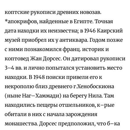
коптские рукописи древних новозав.
*апокрифов, найденные в Египте. Точная
дата находки их неизвестна; в 1946 Каирский
музей приобрел их у антиквара. Годом позже
с ними познакомился франц. историк и
коптовед Жан Дорсес. Он датировал рукописи
3–4 вв. и лично попытался установить место
находки. В 1948 поиски привели его к
некрополю близ древнего г.Хенобоскиона
(ныне Наг–Хаммади) на берегу Нила. Там
находились пещеры отшельников, к–рые
обитали в них с начала зарождения
монашества. Дорсес предположил, что б–ка