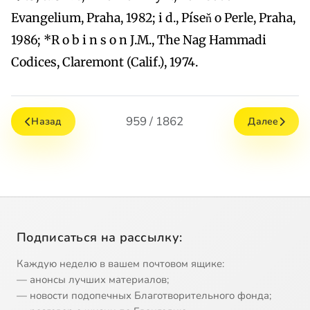
Evangelium, Praha, 1982; i d., Píseň o Perle, Praha,
1986; *R o b i n s o n J.M., The Nag Hammadi
Codices, Claremont (Calif.), 1974.
959 / 1862
Назад
Далее
Подписаться на рассылку:
Каждую неделю в вашем почтовом ящике:
— анонсы лучших материалов;
— новости подопечных Благотворительного фонда;