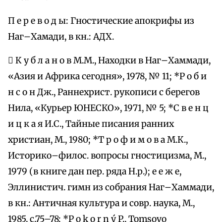
П е р е в о д ы: Гностические апокрифы из
Наг–Хамади, в кн.: АДХ.
 К у б л а н о в М.М., Находки в Наг–Хаммади,
«Азия и Африка сегодня», 1978, № 11; *Р о б и
н с о н Дж., Раннехрист. рукописи с берегов
Нила, «Курьер ЮНЕСКО», 1971, № 5; *С в е н ц
и ц к а я И.С., Тайные писания ранних
христиан, М., 1980; *Т р о ф и м о в а М.К.,
Историко–филос. вопросы гностицизма, М.,
1979 (в книге дан пер. ряда Н.р.); е е ж е,
Эллинистич. гимн из собрания Наг–Хаммади,
в кн.: Античная культура и совр. наука, М.,
1985, с.75–78; *P o k o r n ý P., Tomsovo