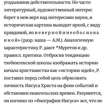
угадывания действительности. Но часто
литературный, художественный интерес
берет в нем верх над интересами науки, и
историческая картина выходит яркой, с виду
правдивой, но н е в е р н о й и н е о б о с н о в а
н н о й» (разр. наша — А.М.). Аналогичную
характеристику Р. дают *Муретов и др.
правосл. критики. Отбросив тенденцию
тюбингенской школы изображать историю
начала христианства как «историю идей», Р.
поставил перед собой цель обрисовать
личность Иисуса Христа на фоне событий и
обстановки евангельских времен. Разумеется,
он изгонял из «биографии Иисуса» все, что не