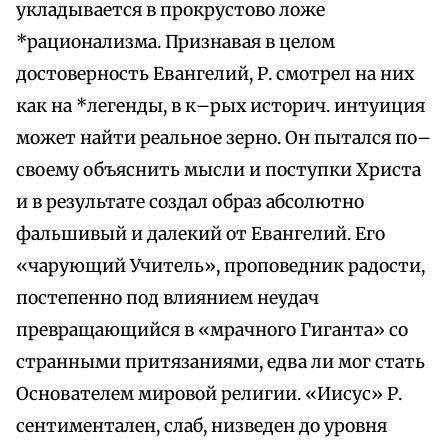
укладывается в прокрустово ложе
*рационализма. Признавая в целом
достоверность Евангелий, Р. смотрел на них
как на *легенды, в к–рых историч. интуиция
может найти реальное зерно. Он пытался по–
своему объяснить мысли и поступки Христа
и в результате создал образ абсолютно
фальшивый и далекий от Евангелий. Его
«чарующий Учитель», проповедник радости,
постепенно под влиянием неудач
превращающийся в «мрачного Гиганта» со
странными притязаниями, едва ли мог стать
Основателем мировой религии. «Иисус» Р.
сентиментален, слаб, низведен до уровня