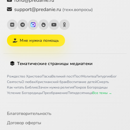
fond@predanie.ru
support@predanie.ru
(техн.вопросы)
Мне нужна помощь
Тематические страницы медиатеки
Рождество Христово
Пасха
Великий пост
Пост
Молитва
Литургия
Бог
Святость
О любви
Христианский брак
Воспитание детей
Смерть
Как читать Библию
Зачем нужна религия
Покров Богородицы
Успение Богородицы
Преображение
Пятидесятница
Все темы →
Благотворительность
Договор оферты