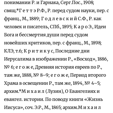
понимании Р. и Гарнака, Серг.Пос., 1908;
свящ.*Г е т т э Р.Ф., Р. перед судом науки, пер. с
франц., М., 1889; Г о д л е в с к и й С.Ф., Р. как
человек и писатель, СПб., 1895; K а р о Э., Идеи
Бога и бессмертия души перед судом
новейших критиков, пер. с франц., М., 1898;
КЛЭ, т.6; К р и т и к у с, Последние дни
Иерусалима в изображении Р., «Восход», 1886,
№ 6; е г о ж е, Древняя история евреев по Р.,
там же, 1888, № 8–9; е г о ж е, Период второго
Храма в освещении Р., там же, 1894, № 4–5;
архим.*М и х а и л (Лузин), О Евангелиях и
евангел. истории. По поводу книги «Жизнь
Иисуса», соч. Э.Р., М., 1865; архим.М и х а и л