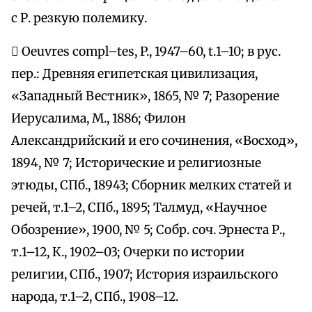
с Р. резкую полемику.
 Oeuvres соmрl–tеs, P., 1947–60, t.1–10; в рус.
пер.: Древняя египетская цивилизация,
«Западный Вестник», 1865, № 7; Разорение
Иерусалима, М., 1886; Филон
Александрийский и его сочинения, «Восход»,
1894, № 7; Исторические и религиозные
этюды, СПб., 18943; Сборник мелких статей и
речей, т.1–2, СПб., 1895; Талмуд, «Научное
Обозрение», 1900, № 5; Собр. соч. Эрнеста Р.,
т.1–12, К., 1902–03; Очерки по истории
религии, СПб., 1907; История израильского
народа, т.1–2, СПб., 1908–12.