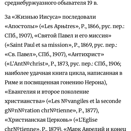
среднебуржуазного обывателя 19 в.
За «Жизнью Иисуса» последовали
«Апостолы» («Lеs Apњtres», Р., 1866, рус. пер.:
СПб., 1907), «Святой Павел и его миссия»
(«Saint Paul et sа mission», Р., 1869, рус. пер.:
«Св. Павел», СПб., 1907), «Антихрист»
(«L’Аnt№christ», Р., 1873, рус. пер.: СПб., 1906;
наиболее удачная книга цикла, написанная в
Риме и посвященная гонению Нерона),
«Евангелия и второе поколение
христианства» («Lеs №vangiles et la seconde
g№n№ration chr№tienne», Р., 1877),
«Христианская Церковь» («L'Eglise
chr№tienne», Р., 1879), «Mapк Аврелий и конец