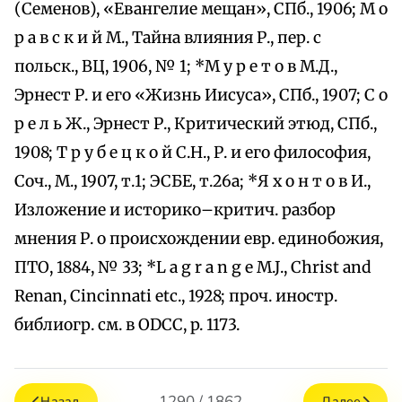
(Семенов), «Евангелие мещан», СПб., 1906; М о
р а в с к и й М., Тайна влияния Р., пер. с
польск., ВЦ, 1906, № 1; *M у р е т о в М.Д.,
Эрнест Р. и его «Жизнь Иисуса», СПб., 1907; С о
р е л ь Ж., Эрнест Р., Критический этюд, СПб.,
1908; Т р у б е ц к о й С.Н., Р. и его философия,
Соч., М., 1907, т.1; ЭСБЕ, т.26а; *Я х о н т о в И.,
Изложение и историко–критич. разбор
мнения Р. о происхождении евр. единобожия,
ПТО, 1884, № 33; *L а g r а n g е M.J., Christ and
Renan, Cincinnati etc., 1928; проч. иностр.
библиогр. см. в ОDСС, p. 1173.
1290 / 1862
Назад
Далее