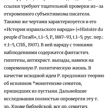
ссылки требуют тщательной проверки из–за
откровенного субъективизма писателя.
Такими же чертами характеризуется и его
«История израильского нapoдa» («Histoire du
peuple d'Israёl», t.1–5, P., 1887–93, t.1–5; pyc. пер.:
т.1–5, СПб., 1907). В ней наряду с тонкими
наблюдениями содержатся фантастич.
гипотезы, антихрист. выпады, намеки на
современную Р. политическую жизнь. В
качестве исходной идеи Р. предложил теорию
об исконном *монотеизме семитов,
пришедших из пустыни. Дальнейшие
исследования полностью опровергли эту т.
зр.. Кроме библейской, все др. семитич.