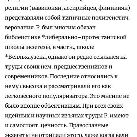
религии (вавилонян, ассирийцев, финикиян)
представляли собой типичные политеистич.
верования. Р. был многим обязан
библеистике *либерально–протестантской
школы экзегезы, в частн., школе
*Велльхаузена, однако он редко ссылался на
труды своих нем. предшественников и
современников. Последние относились к
нему свысока и рассматривали его как
легковесного популяризатора. Это мнение не
было вполне объективным. При всех своих
идейных и научных изъянах труды Р. имеют
и самостоят. ценность. Православные
экзегеты не отрицали этого, даже когда вели