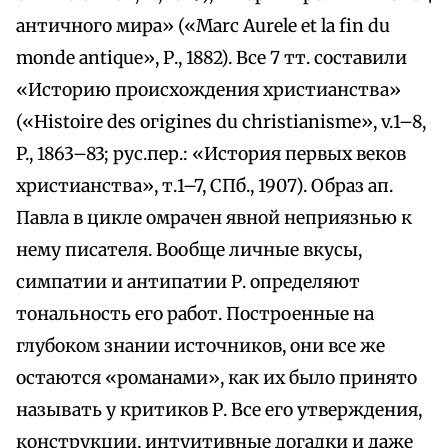
античного мира» («Мarс Aurele et la fin du
monde antique», Р., 1882). Bce 7 тт. составили
«Историю происхождения христианства»
(«Histoire des огigines du сhristianisme», v.1–8,
P., 1863–83; рус.пер.: «История первых веков
христианства», т.1–7, СПб., 1907). Образ ап.
Павла в цикле омрачен явной неприязнью к
нему писателя. Вообще личные вкусы,
симпатии и антипатии Р. определяют
тональность eгo работ. Построенные на
глубоком знании источников, они все же
остаются «романами», как их было принято
называть у критиков Р. Все его утверждения,
конструкции, интуитивные догадки и даже