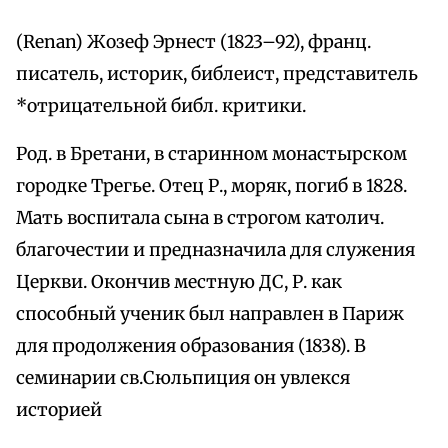
(Renan) Жозеф Эрнест (1823–92), франц.
писатель, историк, библеист, представитель
*отрицательной библ. критики.
Род. в Бретани, в старинном монастырском
городке Трегье. Отец Р., моряк, погиб в 1828.
Maть воспитала сына в строгом католич.
благочестии и предназначила для служения
Церкви. Окончив местную ДС, Р. как
способный ученик был направлен в Париж
для продолжения образования (1838). B
семинарии св.Сюльпиция он увлекся
историей