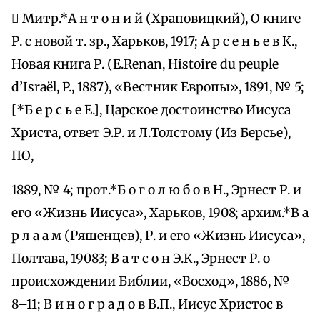
 Митр.*A н т о н и й (Храповицкий), О книге
Р. с новой т. зр., Харьков, 1917; А р с е н ь е в К.,
Новая книга Р. (E.Renan, Histoire du peuple
d’Israёl, P., 1887), «Вестник Европы», 1891, № 5;
[*Б е р с ь е Е.], Царское достоинство Иисуса
Христа, ответ Э.Р. и Л.Толстому (Из Берсье),
ПО,
1889, № 4; прот.*Б о г о л ю б о в Н., Эрнест Р. и
его «Жизнь Иисуса», Харьков, 1908; архим.*В а
р л а а м (Ряшенцев), Р. и его «Жизнь Иисуса»,
Полтава, 19083; В а т с о н Э.К., Эрнест Р. о
происхождении Библии, «Восход», 1886, №
8–11; В и н о г р а д о в В.П., Иисус Христос в