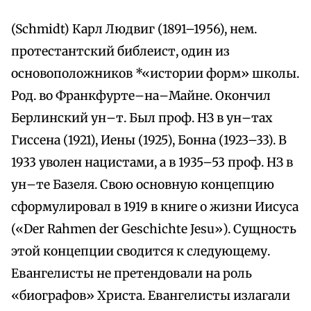
(Schmidt) Карл Людвиг (1891–1956), нем.
протестантский библеист, один из
основоположников *«истории форм» школы.
Род. во Франкфурте–на–Майне. Окончил
Берлинский ун–т. Был проф. НЗ в ун–тах
Гиссена (1921), Иены (1925), Бонна (1923–33). В
1933 уволен нацистами, а в 1935–53 проф. НЗ в
ун–те Базеля. Свою основную концепцию
сформулировал в 1919 в книге о жизни Иисуса
(«Der Rahmen der Geschichtе Jesu»). Сущность
этой концепции сводится к следующему.
Евангелисты не претендовали на роль
«биографов» Христа. Евангелисты излагали