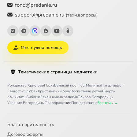
fond@predanie.ru
support@predanie.ru
(техн.вопросы)
Мне нужна помощь
Тематические страницы медиатеки
Рождество Христово
Пасха
Великий пост
Пост
Молитва
Литургия
Бог
Святость
О любви
Христианский брак
Воспитание детей
Смерть
Как читать Библию
Зачем нужна религия
Покров Богородицы
Успение Богородицы
Преображение
Пятидесятница
Все темы →
Благотворительность
Договор оферты