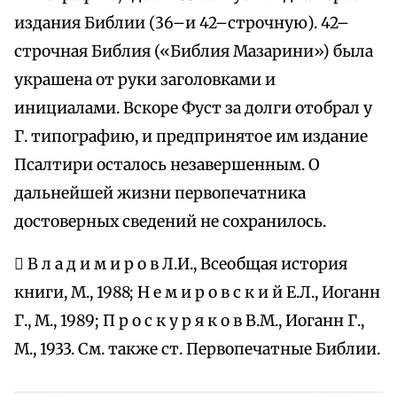
издания Библии (36–и 42–строчную). 42–
строчная Библия («Библия Мазарини») была
украшена от руки заголовками и
инициалами. Вскоре Фуст за долги отобрал у
Г. типографию, и предпринятое им издание
Псалтири осталось незавершенным. О
дальнейшей жизни первопечатника
достоверных сведений не сохранилось.
 В л а д и м и р о в Л.И., Всеобщая история
книги, М., 1988; Н е м и р о в с к и й Е.Л., Иоганн
Г., М., 1989; П р о с к у р я к о в В.М., Иоганн Г.,
М., 1933. См. также ст. Первопечатные Библии.