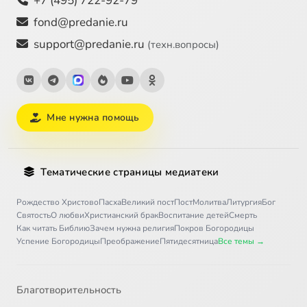
+7 (495) 722-92-79
fond@predanie.ru
support@predanie.ru
(техн.вопросы)
Мне нужна помощь
Тематические страницы медиатеки
Рождество Христово
Пасха
Великий пост
Пост
Молитва
Литургия
Бог
Святость
О любви
Христианский брак
Воспитание детей
Смерть
Как читать Библию
Зачем нужна религия
Покров Богородицы
Успение Богородицы
Преображение
Пятидесятница
Все темы →
Благотворительность