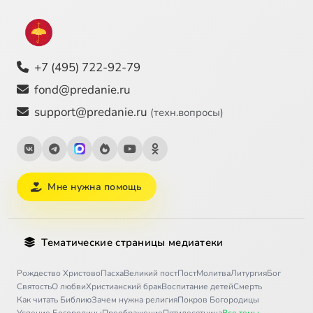
+7 (495) 722-92-79
fond@predanie.ru
support@predanie.ru
(техн.вопросы)
Мне нужна помощь
Тематические страницы медиатеки
Рождество Христово
Пасха
Великий пост
Пост
Молитва
Литургия
Бог
Святость
О любви
Христианский брак
Воспитание детей
Смерть
Как читать Библию
Зачем нужна религия
Покров Богородицы